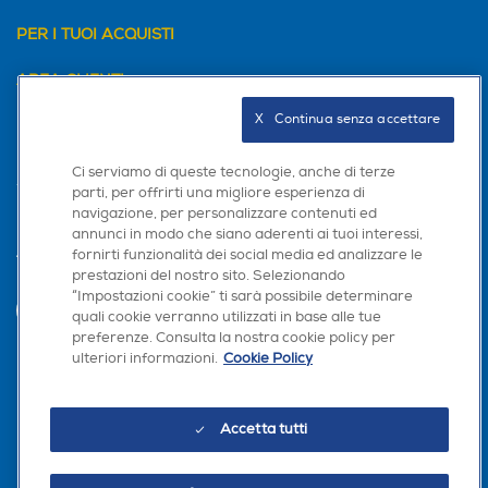
PER I TUOI ACQUISTI
AREA CLIENTI
X   Continua senza accettare
PRIVACY
Ci serviamo di queste tecnologie, anche di terze
parti, per offrirti una migliore esperienza di
navigazione, per personalizzare contenuti ed
annunci in modo che siano aderenti ai tuoi interessi,
fornirti funzionalità dei social media ed analizzare le
Trova negozio
prestazioni del nostro sito. Selezionando
“Impostazioni cookie” ti sarà possibile determinare
INVIA
quali cookie verranno utilizzati in base alle tue
preferenze. Consulta la nostra cookie policy per
ulteriori informazioni.
Cookie Policy
Seguici sui social
Accetta tutti