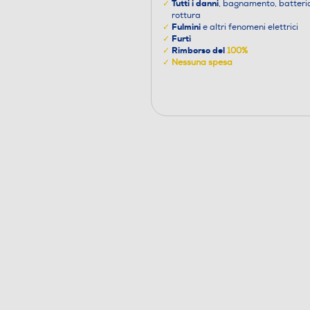
Tutti i danni
✓
, bagnamento, batteri
rottura
Fulmini
✓
e altri fenomeni elettrici
Furti
✓
Rimborso del
✓
100%
✓
Nessuna spesa