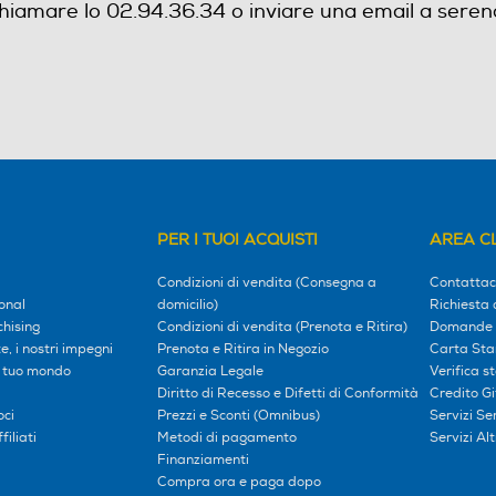
hiamare lo 02.94.36.34 o inviare una email a seren
PER I TUOI ACQUISTI
AREA CL
Condizioni di vendita (Consegna a
Contattac
onal
domicilio)
Richiesta 
hising
Condizioni di vendita (Prenota e Ritira)
Domande 
, i nostri impegni
Prenota e Ritira in Negozio
Carta Sta
l tuo mondo
Garanzia Legale
Verifica s
Diritto di Recesso e Difetti di Conformità
Credito G
oci
Prezzi e Sconti (Omnibus)
Servizi S
iliati
Metodi di pagamento
Servizi Alt
Finanziamenti
Compra ora e paga dopo