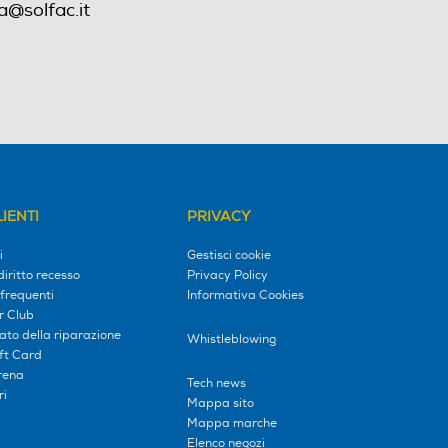
a@solfac.it
IENTI
PRIVACY
i
Gestisci cookie
diritto recesso
Privacy Policy
frequenti
Informativa Cookies
r Club
tato della riparazione
Whistleblowing
ift Card
erena
Tech news
ri
Mappa sito
Mappa marche
Elenco negozi