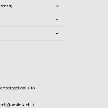
stenza)
ontattaci del sito
ech@smiletech.it