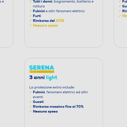
Tutti i danni
Fu
a e
✓
, bagnamento, batteria e
✓
Gu
rottura
✓
Fulmini
Ri
✓
e altri fenomeni elettrici
✓
Furti
✓
✓
Ne
Rimborso del
✓
100%
✓
Nessuna spesa
3 anni
light
La protezione extra include:
Fulmini
✓
, fenomeni elettrici ed altri
eventi
Guasti
✓
Rimborso massimo fino al 70%
✓
Nessuna spesa
✓