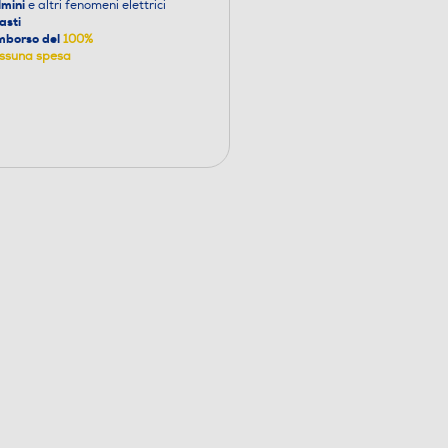
lmini
e altri fenomeni elettrici
asti
mborso del
100%
ssuna spesa