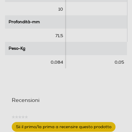
e
e
.
.
10
Profondità-mm
Profondità-mm
71,5
Peso-Kg
Peso-Kg
0,084
0,05
Recensioni
★★★★★
Nessuna
Sii il primo/la prima a recensire questo prodotto
valutazione