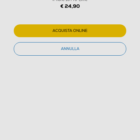
€ 24,90
ACQUISTA ONLINE
ANNULLA
1
/
13