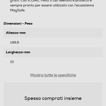
graffi. Con ICONIC MAG, il tuo telefono è protetto e
sempre pronto per essere utilizzato con l’ecosistema
MagSafe.
Dimensioni - Peso
Altezza-mm
149,6
Larghezza-mm
10
Profondità-mm
Mostra tutte le specifiche
71,5
Peso-Kg
Spesso comprati insieme
0,084