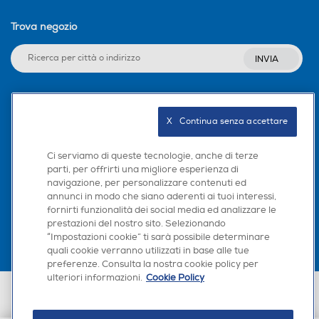
Trova negozio
INVIA
Seguici sui social
X   Continua senza accettare
Ci serviamo di queste tecnologie, anche di terze
parti, per offrirti una migliore esperienza di
navigazione, per personalizzare contenuti ed
Scarica la nostra app
annunci in modo che siano aderenti ai tuoi interessi,
fornirti funzionalità dei social media ed analizzare le
prestazioni del nostro sito. Selezionando
“Impostazioni cookie” ti sarà possibile determinare
quali cookie verranno utilizzati in base alle tue
preferenze. Consulta la nostra cookie policy per
ulteriori informazioni.
Cookie Policy
Euronics Italia SpA. Sede legale Via Montefeltro, 6/a 20156 Milano
Partita Iva, Codice Fiscale e iscrizione CCIAA Milano Monza Brianza Lodi
n. 13337170156. Codice intermediario SDI: HHBD9AK. Vendite soggette