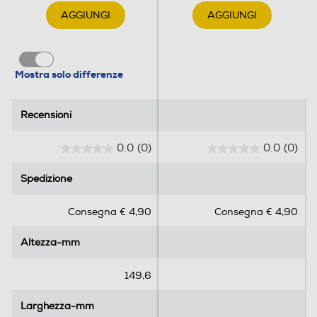
AGGIUNGI
AGGIUNGI
Mostra solo differenze
Recensioni
Recensioni
0.0
(0)
0.0
(0)
0
0
.
.
Spedizione
Spedizione
0
0
s
s
Consegna € 4,90
Consegna € 4,90
u
u
5
5
Altezza-mm
Altezza-mm
s
s
t
t
e
e
149,6
l
l
l
l
Larghezza-mm
Larghezza-mm