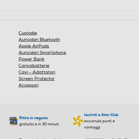
.
Questa
azione
aprirà
una
finestra
Custodie
modale.
Auricolari Bluetooth
Apple AirPods
Auricolari Smartphone
Power Bank
Caricabatterie
Cavi - Adattatori
Screen Protector
Accessori
Iscriviti a Star Club
Ritiro in negozio
accumula punti e
gratuito e in 30 minuti
vantaggi