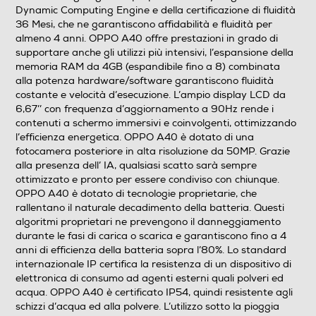
Format
Dynamic Computing Engine e della certificazione di fluidità
36 Mesi, che ne garantiscono affidabilità e fluidità per
Bar phone
almeno 4 anni. OPPO A40 offre prestazioni in grado di
supportare anche gli utilizzi più intensivi, l’espansione della
Banda
memoria RAM da 4GB (espandibile fino a 8) combinata
alla potenza hardware/software garantiscono fluidità
Quadri Band - Dual Mode UMTS/GSM
costante e velocità d’esecuzione. L’ampio display LCD da
6,67’’ con frequenza d’aggiornamento a 90Hz rende i
contenuti a schermo immersivi e coinvolgenti, ottimizzando
Sistema Operativo - Processore
l’efficienza energetica. OPPO A40 è dotato di una
fotocamera posteriore in alta risoluzione da 50MP. Grazie
Sistema operativo
alla presenza dell’ IA, qualsiasi scatto sarà sempre
ottimizzato e pronto per essere condiviso con chiunque.
Android
OPPO A40 è dotato di tecnologie proprietarie, che
rallentano il naturale decadimento della batteria. Questi
Versione sistema operativo
algoritmi proprietari ne prevengono il danneggiamento
durante le fasi di carica o scarica e garantiscono fino a 4
Android 14
anni di efficienza della batteria sopra l’80%. Lo standard
internazionale IP certifica la resistenza di un dispositivo di
Core processore
elettronica di consumo ad agenti esterni quali polveri ed
acqua. OPPO A40 è certificato IP54, quindi resistente agli
Octa Core
schizzi d’acqua ed alla polvere. L’utilizzo sotto la pioggia