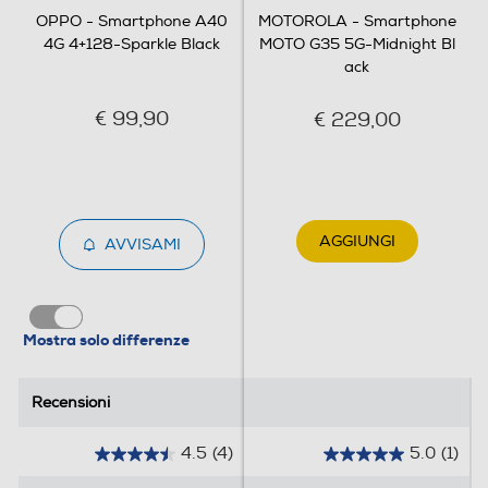
OPPO - Smartphone A40
MOTOROLA - Smartphone
Presenza autofocus
4G 4+128-Sparkle Black
MOTO G35 5G-Midnight Bl
ack
€ 99,90
€ 229,00
Flash incorporato
Fotocamera frontale
AGGIUNGI
AVVISAMI
Megapixel fotocamera frontale
Mostra solo differenze
5
Recensioni
Recensioni
Memoria
4.5
(4)
5.0
(1)
Capacità di memoria-GB
4
5
.
.