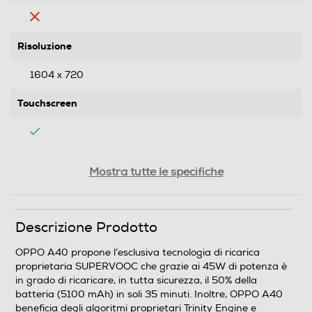
Risoluzione
1604 x 720
Touchscreen
Tipologia
Mostra tutte le specifiche
SIM
Descrizione Prodotto
Dual SIM
OPPO A40 propone l’esclusiva tecnologia di ricarica
Formato Slot SIM
proprietaria SUPERVOOC che grazie ai 45W di potenza è
in grado di ricaricare, in tutta sicurezza, il 50% della
Nano
batteria (5100 mAh) in soli 35 minuti. Inoltre, OPPO A40
beneficia degli algoritmi proprietari Trinity Engine e