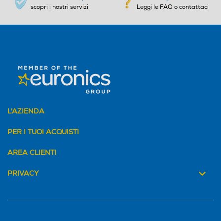
Velocità del processore in
Velocità del processore in
scopri i nostri servizi
Leggi le FAQ o contattaci
GHz
GHz
Standard
4G-LTE
2,2
2,2
Descrizione processore
Descrizione processore
5G-LTE
6s Gen 1
Unisoc T760
Fotocamera digitale
Fotocamera digitale
L'AZIENDA
UMTS
PER I TUOI ACQUISTI
MegaPixel totali
MegaPixel totali
AREA CLIENTI
WLAN
50
50
PRIVACY
Wi-Fi
Altre specifiche fotocamer
Altre specifiche fotocamer
a/e
a/e
Chiamate