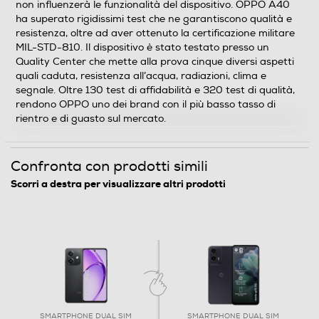
non influenzerà le funzionalità del dispositivo. OPPO A40
Velocità del processore in GHz
ha superato rigidissimi test che ne garantiscono qualità e
resistenza, oltre ad aver ottenuto la certificazione militare
2,2
MIL-STD-810. Il dispositivo è stato testato presso un
Quality Center che mette alla prova cinque diversi aspetti
Descrizione processore
quali caduta, resistenza all’acqua, radiazioni, clima e
segnale. Oltre 130 test di affidabilità e 320 test di qualità,
6s Gen 1
rendono OPPO uno dei brand con il più basso tasso di
rientro e di guasto sul mercato.
Fotocamera
Confronta con prodotti simili
Fotocamera digitale
Scorri a destra per visualizzare altri prodotti
MegaPixel totali
50
Altre specifiche fotocamera/e
Y
SMARTPHONE DUAL SIM
SMARTPHONE DUAL SIM