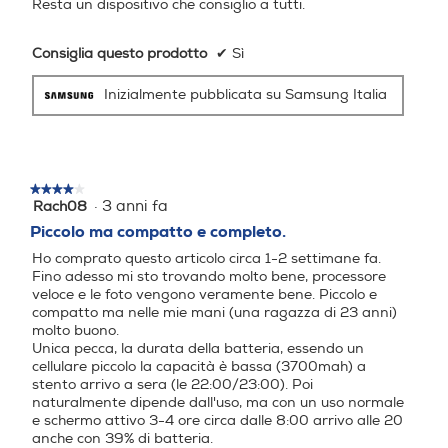
Resta un dispositivo che consiglio a tutti.
on, Bixby Routine Galaxy W
earable Game Launcher, G
ame Booster Chiamata e t
Consiglia questo prodotto
✔
Sì
esto su altri dispositivi, Regi
strazione schermo e scher
Inizialmente pubblicata su Samsung Italia
mate, Tasto laterale config
urabile Play Store, Google T
Con Multi Control il
V, Gmail, Google Search, Yo
uTube, YT Music, Drive, Foto,
multitasking è più
★★★★★
★★★★★
Meet, Chrome, Maps, Mess
·
3 anni fa
Rach08
4
aggi, Discover Android Aut
semplice
su
Piccolo ma compatto e completo.
o Office, OneDrive, LinkedIn
5
, Outlook Collegamento a
Ho comprato questo articolo circa 1-2 settimane fa.
stelle.
Fino adesso mi sto trovando molto bene, processore
Windows Dolby Atmos, EQ,
Quando ti travolge un turbine di idee, associa il telefono e il PC per
veloce e le foto vengono veramente bene. Piccolo e
un’esperienza 2 in 1. Senza dover cambiare mouse, tastiera o touchpad, puoi
UHQ upscaler Spotify, Netfli
trascinare, rilasciare, copiare, incollare e digitare su entrambi i dispositivi per
compatto ma nelle mie mani (una ragazza di 23 anni)
x
ottimizzare il tuo tempo davanti allo schermo come mai prima d’ora.
molto buono.
Unica pecca, la durata della batteria, essendo un
*Multi control è disponibile su una selezione di tablet Samsung Galaxy, tra cui
Presenza AI
Presenza AI
Galaxy Tab S7, Galaxy S7+, Galaxy S7 FE, Galaxy S8, Galaxy S8 e Galaxy
cellulare piccolo la capacità è bassa (3700mah) a
S8 Ultra. *Multi control è compatibile con tablet aggiornati che supportano One
stento arrivo a sera (le 22:00/23:00). Poi
UI 4.1 o versioni successive, telefoni con One UI 5.1 o versioni successive e
naturalmente dipende dall'uso, ma con un uso normale
dispositivi della serie Galaxy Book prodotti a partire dal 2021 che supportano
Senza AI
Samsung Settings v1.5 (Intel) o Samsung Settings v3.3 (ARM).
e schermo attivo 3-4 ore circa dalle 8:00 arrivo alle 20
anche con 39% di batteria.