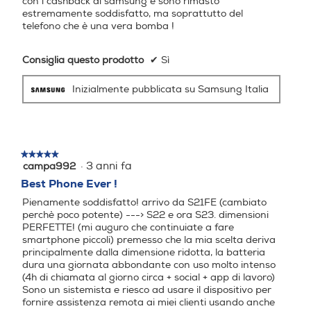
con i cashback di samsung e sono rimasto
16
raggiungere una luminosità di picco fino a 1750, migliorando il contrasto tra i
estremamente soddisfatto, ma soprattutto del
colori scuri e quelli chiari dei contenuti digitali per una qualità dell'immagine più
brillante, con un rapporto di contrasto di 3.000.000:1 per rendere la tua
telefono che è una vera bomba !
esperienza mobile più coinvolgente.
Capacità di memoria-GB
Capacità di memoria-GB
Consiglia questo prodotto
✔
Sì
128
256
Inizialmente pubblicata su Samsung Italia
Capacità RAM - MB
Capacità RAM - MB
8000
4000
★★★★★
★★★★★
Tipo di RAM
Tipo di RAM
·
3 anni fa
campa992
5
su
Best Phone Ever !
5
Pienamente soddisfatto! arrivo da S21FE (cambiato
stelle.
perchè poco potente) ---> S22 e ora S23. dimensioni
Espansione memoria-GB
Espansione memoria-GB
PERFETTE! (mi auguro che continuiate a fare
smartphone piccoli) premesso che la mia scelta deriva
principalmente dalla dimensione ridotta, la batteria
dura una giornata abbondante con uso molto intenso
(4h di chiamata al giorno circa + social + app di lavoro)
Tipo di memoria
Tipo di memoria
Sono un sistemista e riesco ad usare il dispositivo per
fornire assistenza remota ai miei clienti usando anche