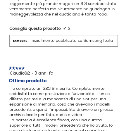
leggermente più grande magari un 6.3 sarebbe stato
fotocamera anteriore) Mod
veramente perfetto ma sicuramente ne guadagna in
alità: Ritratto, Fotografia, V
maneggevolezza che nel quotidiano è tanta roba.
ideo, Pro, Video Pro, Scatto
Singolo, Notte, Cibo, Panor
Consiglia questo prodotto
✔
Sì
ama, Super Slow-mo, Ralle
ntatore, Hyperlapse, Video
Inizialmente pubblicata su Samsung Italia
Ritratto, Vista da registra,
Bixby Vision, Spazio AR Fot
o: 6120x8160 (3:4 50 MP),
3000x4000 (3:4), 2252x4
000 (9:16), 2992x2992 (1:1
★★★★★
★★★★★
), 1844x4000 (Full) Registr
·
3 anni fa
Claudio62
5
azione video: 4320x7680 (
su
Ottimo prodotto
9:16 8K 30 fps), 2160x384
5
Ho comprato un S23 9 mesi fa. Completamente
stelle.
0 (UHD 60 fps), 2160x384
soddisfatto come prestazioni e funzionalità. L'unico
0 (UHD 30 fps), 1080x192
difetto per me è la mancanza di uno slot per una
0 (FHD 60 fps), 1080x192
espansione di memoria, cosa che avevano i modelli
0 (FHD 30 fps), 720x1280
precedenti, e quindi l'impossibilità di avere un grosso
(HD 30 fps), 1440x1440 (1:1
archivio locale per foto, audio e video.
La batteria è eccellente finora, con una durata
), 1080x2336 (Full )
superiore a tutti i modelli precedenti che ho avuto. Io
cerco di allungarne la vita seguendo il consiglio di