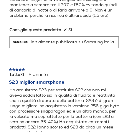
Zoom fotocamera
Zoom fotocamera
mantenerla sempre tra il 20% e l'80% evitando quindi
di caricarla di notte o di farla arrivare a 0. Non è un
problema perché la ricarica è ultrarapida (1.5 ore).
Zoom ottico 3x Zoom digita
le fino a 30x
Consiglia questo prodotto
✔
Sì
Flash incorporato
Flash incorporato
Inizialmente pubblicata su Samsung Italia
Fotocamera frontale
Fotocamera frontale
★★★★★
★★★★★
Addio riflessi
·
2 anni fa
tatto71
5
su
S23 miglior smartphone
5
Presenza autofocus
Presenza autofocus
Gioca o trasmetti in streaming da dove vuoi grazie alla visibilità adattiva negli
Ho acquistato S23 per sostituire S22 che non mi
stelle.
ambienti esterni, che garantisce colori e brillantezza ottimali in qualsiasi
aveva soddisfatto sia in qualità di fluidità e reattività
condizione di luminosità.8 I 120 Hz adattivi rendono più fluido lo scorrimento,
che in qualità di durata della batteria. S23 è di gran
mentre il sistema di protezione per la vista evita che gli occhi si affatichino,
lunga migliore, ho acquistato la versione 256 giga byte
anche quando usi il telefono al buio.
con processore snapdragon ed è un altro mondo, per
Megapixel fotocamera fron
Megapixel fotocamera fron
Il display Dynamic AMOLED 2X con Vision Booster di Galaxy S23 e Galaxy
la velocità ma soprattutto per la batteria (con s23 a
S23+ è stato certificato dall'organizzazione VDE Germany per il 100% di
tale
tale
sera ho ancora 35-40%) Ho acquistato entrambi i
volume di colore per dispositivi mobili nello standard della gamma di colori DCI-
prodotti, S22 l'anno scorso ed S23 da circa un mese
P3. Questo significa che i colori delle immagini non sbiadiscono e sono
sempre brillanti indipendentemente dai livelli di luminosità. Il display può