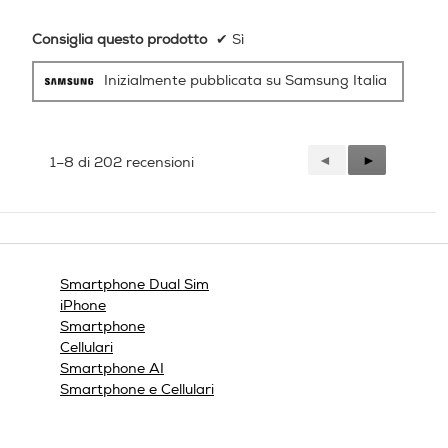
Comandi vocali
Comandi vocali
Consiglia questo prodotto
✔
Sì
Inizialmente pubblicata su Samsung Italia
Viva voce
Viva voce
Precedente
◄
Successiva
►
1–8 di 202 recensioni
Reviews
Reviews
Vibrazione
Vibrazione
Lettore impronte digitali
Lettore impronte digitali
Smartphone Dual Sim
iPhone
Smartphone
Cellulari
Radio integrata
Radio integrata
Smartphone AI
Smartphone e Cellulari