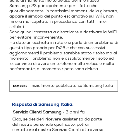
Sono al momento molto delusa del mio nuovo
stelle.
Alimentazione
Samsung s23 principalmente per il fatto che
Versione sistema operativ
Versione sistema operativ
quotidianamente, in tantissimi momenti della giornata,
Tipo di batteria
o
o
appare il simbolo del punto esclamativo sul WiFi, non
mi era mai capitato in precedenza con tutti i miei
3900 mAh Ricarica Ultra-Rapida - 25 W
cellulari.
13
14 stock
Sono quindi costretta a disattivare e riattivare la WiFi
per evitare l'inconveniente.
Core processore
Core processore
Dimensioni - Peso
Ho dato un'occhiata in rete e si parla di un problema di
questo tipo proprio per l's23 e che con successivi
Altezza-mm
aggiornamenti Il problema sarebbe stato risolto ma al
Octa Core
Octa Core
momento il problema non è assolutamente risolto ed
io, convinta di avere un telefono molto veloce e molto
146,3
Velocità del processore in
Velocità del processore in
performante, al momento ripeto sono delusa.
GHz
GHz
Larghezza-mm
Inizialmente pubblicata su Samsung Italia
3,36
2,2
70,9
Descrizione processore
Descrizione processore
Profondità-mm
Risposta di Samsung Italia:
·
3 anni fa
Servizio Clienti Samsung
7,6
Processore Octa Core Qual
Unisoc T760
Ciao, se desideri ricevere assistenza da parte
comm SM8550 (One Core
del nostro personale qualificato, potrai
Peso-gr
3.36GHz + Quad Core 2.8G
contattare il nostro Servizio Clienti attraverso