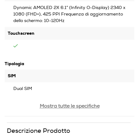
Dynamic AMOLED 2X 6.1” (Infinity O-Display) 2340 x
1080 (FHD+), 425 PPI Frequenza di aggiornamento
dello schermo: 10-120Hz
Touchscreen
Tipologia
SIM
Dual SIM
Banda
Mostra tutte le specifiche
Quadri Band - Dual Mode UMTS/GSM
Descrizione Prodotto
Sistema Operativo - Processore