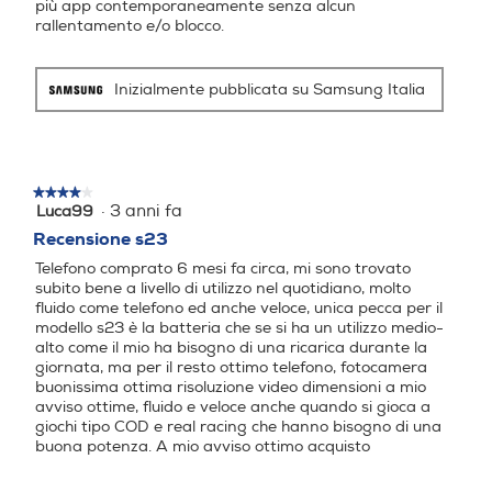
più app contemporaneamente senza alcun
rallentamento e/o blocco.
Bluetooth
Bluetooth
Inizialmente pubblicata su Samsung Italia
Bluetooth 5.3
Bluetooth 5.0
Tecnologia NFC
Tecnologia NFC
★★★★★
★★★★★
·
3 anni fa
Luca99
4
su
Recensione s23
5
Porta USB
Porta USB
Telefono comprato 6 mesi fa circa, mi sono trovato
stelle.
Un'esperienza di gioco
subito bene a livello di utilizzo nel quotidiano, molto
fluido come telefono ed anche veloce, unica pecca per il
ancora più lunga
modello s23 è la batteria che se si ha un utilizzo medio-
alto come il mio ha bisogno di una ricarica durante la
Tipo USB
Tipo USB
giornata, ma per il resto ottimo telefono, fotocamera
Sarà ora di andare a dormire? Non proprio. Continua a giocare e guardare i tuoi
buonissima ottima risoluzione video dimensioni a mio
programmi preferiti grazie a una batteria a lunga durata e alla ricarica rapida.
avviso ottime, fluido e veloce anche quando si gioca a
USB Type-C
giochi tipo COD e real racing che hanno bisogno di una
buona potenza. A mio avviso ottimo acquisto
Altre funzioni
Altre funzioni