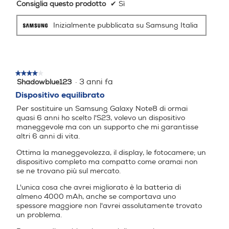
Consiglia questo prodotto
✔
Sì
Riconoscimento dati biome
trici (Impronte digitali, Rico
Inizialmente pubblicata su Samsung Italia
noscimento del viso) Samsu
ng Pass, Area Personale,
Wi-Fi Protetto, Private Sha
re Trova dispositivo person
ale (SmartThings Find, Sblo
★★★★★
★★★★★
·
3 anni fa
cco remoto, Invia ultima po
Shadowblue123
4
su
sizione, Ricerca offline) Kno
Dispositivo equilibrato
5
x 3.9 Quick Share / Condivi
Per sostituire un Samsung Galaxy Note8 di ormai
stelle.
sione nelle vicinanze / Priv
quasi 6 anni ho scelto l'S23, volevo un dispositivo
ate Share Music Share Sma
maneggevole ma con un supporto che mi garantisse
rt View Samsung Dex Sam
altri 6 anni di vita.
sung Wallet, Samsung Pas
Ottima la maneggevolezza, il display, le fotocamere; un
s, Samsung Cloud, Galaxy S
dispositivo completo ma compatto come oramai non
tore, Samsung Global Goals
se ne trovano più sul mercato.
, Samsung O, Samsung Kid
L'unica cosa che avrei migliorato è la batteria di
s, Samsung Health, Samsu
almeno 4000 mAh, anche se comportava uno
ng Members, Samsung Not
spessore maggiore non l'avrei assolutamente trovato
es, Samsung TV Plus SmarT
un problema.
hings Bixby Voice, Bixby Visi