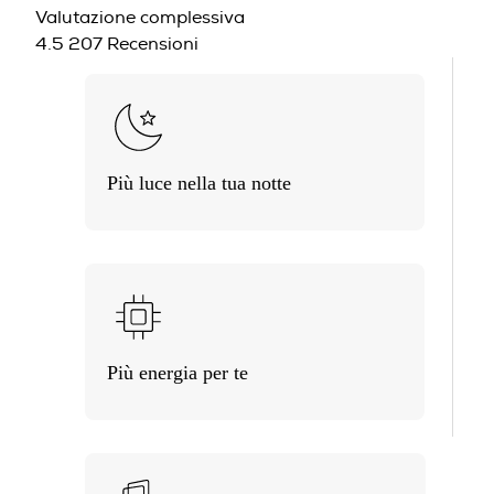
Sistema operativo
Valutazione complessiva
4.5
207 Recensioni
Android
Versione sistema operativo
Più luce nella tua notte
13
Core processore
Octa Core
Più energia per te
Velocità del processore in GHz
3,36
Designed with the planet in mind
Descrizione processore
Galaxy S23
Processore Octa Core Qualcomm SM8550 (One Core
3.36GHz + Quad Core 2.8GHz + Triple Core 2GHz)