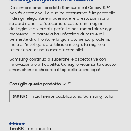
5
Larghezza-mm
Da sempre amo i prodotti Samsung e il Galaxy S24
stelle.
non fa eccezione! La qualità costruttiva è impeccabile,
70,6
il design elegante e moderno, e le prestazioni sono
Tipo USB
Tipo USB
straordinarie. La fotocamera cattura immagini
Profondità-mm
dettagliate e vibranti, perfette per immortalare ogni
USB Type-C
USB Type-C
momento. La batteria ha un'ottima durata e mi
permette di affrontare la giornata senza problemi.
7,6
Inoltre, l'intelligenza artificiale integrata migliora
Presenza AI
Presenza AI
l'esperienza d'uso in modo incredibile!
Peso-gr
Con AI
Senza AI
Samsung continua a superare le aspettative con
innovazione e affidabilità. Consiglio vivamente questo
167
smartphone a chi cerca il top della tecnologia!
Lettore impronte digitali
Lettore impronte digitali
Informazioni sulla sicurezza del prodotto
Consiglia questo prodotto
✔
Sì
Clicca qui
Inizialmente pubblicata su Samsung Italia
Comandi vocali
Comandi vocali
Viva voce
Viva voce
★★★★★
★★★★★
·
un anno fa
Lion88
5