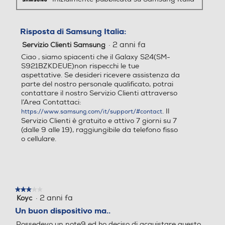
smartphone, Invia ultima posizione, Ricerca offline) Knox
3.10 Quick Share / Condivisione in privato Music Share
Processore Deca Core Exno
Unisoc T760
Risposta di Samsung Italia:
Smart View Samsung Dex Samsung Wallet, Samsung
s 2400 (One Core 3.2GHz +
Find,Samsung Cloud, Galaxy Store, Samsung Global
Dual Core 2.9GHz + Triple C
·
2 anni fa
Servizio Clienti Samsung
Goals, Samsung O, Samsung Kids, Samsung Health,
ore 2.6GHz + Quad Core 1.9
Ciao , siamo spiacenti che il Galaxy S24(SM-
Samsung Members, Samsung Notes, Samsung TV,
5GHz)
S921BZKDEUE)non rispecchi le tue
Smart Switch, Internet, Modalità e routine SmarThings
aspettative. Se desideri ricevere assistenza da
parte del nostro personale qualificato, potrai
Bixby Voice, Bixby Vision Galaxy Wearable Game Hub,
Fotocamera digitale
Fotocamera digitale
contattare il nostro Servizio Clienti attraverso
Game Booster Controllo multiplo, Condivisione
l’Area Contattaci:
fotocamera, Chiamata e testo su altri dispositivi,
. Il
https://www.samsung.com/it/support/#contact
Registrazione schermo e schermate, Commutazione
Servizio Clienti è gratuito e attivo 7 giorni su 7
automatica Buds Play Store, Google TV, Gmail, Google
(dalle 9 alle 19), raggiungibile da telefono fisso
MegaPixel totali
MegaPixel totali
Search, YouTube, YT Music, Drive,
o cellulare.
50
50
Standard
Altre specifiche fotocamer
Altre specifiche fotocamer
4G-LTE
a/e
a/e
★★★★★
★★★★★
·
2 anni fa
Koyc
3
su
Un buon dispositivo ma..
Tripla Fotocamera Posterio
Fotocamera da 50MP + 8M
5
re: Principale 50MP, Dual Pi
P ultragrandangolare
Possedevo un note9 ed ho deciso di acquistare questo
stelle.