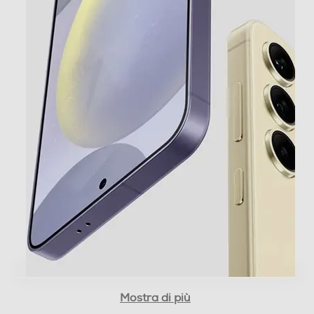
Versione sistema operativo
14
Core processore
10 Core
Velocità del processore in GHz
3,2
Descrizione processore
Processore Deca Core Exnos 2400 (One Core 3.2GHz +
Dual Core 2.9GHz + Triple Core 2.6GHz + Quad Core
1.95GHz)
Fotocamera
Mostra di più