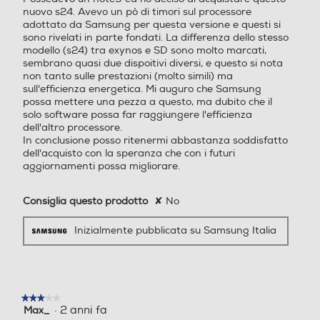
5G-LTE
xel Camera, OIS, F1.8, AF Ul
nuovo s24. Avevo un pò di timori sul processore
tra grandangolare 12MP, F
adottato da Samsung per questa versione e questi si
sono rivelati in parte fondati. La differenza dello stesso
2.2 Teleobiettivo: 10MP, OIS,
modello (s24) tra exynos e SD sono molto marcati,
F2.4, AF (fotocamera poste
WLAN
sembrano quasi due dispoitivi diversi, e questo si nota
riore) Fotocamera 12MP, D
non tanto sulle prestazioni (molto simili) ma
ual Pixel Camera, F2.2, AF (
sull'efficienza energetica. Mi auguro che Samsung
Wi-Fi
fotocamera anteriore) Mod
possa mettere una pezza a questo, ma dubito che il
alità: Fotografia, Video, Ritr
solo software possa far raggiungere l'efficienza
Fotocamera
dell'altro processore.
atto, Pro, Video Pro, Notte,
Chiamate
In conclusione posso ritenermi abbastanza soddisfatto
Cibo, Panorama, Rallentat
dell'acquisto con la speranza che con i futuri
Videochiamata
ore, Hyperlapse, Video Ritr
aggiornamenti possa migliorare.
atto, Doppia registrazione,
professiona
Scatto singolo, Bixby Vision,
Consiglia questo prodotto
✘
No
Spazio AR Foto: 6120x816
0 (3:4 50 MP), 3000x4000
Navigazione
Inizialmente pubblicata su Samsung Italia
(3:4 12 MP), 2296x4080 (9
da 50MP
:16 50 MP), 2252x4000 (9:
GPS
16 12 MP), 6112x6112 (1:1 5
0 MP) 2992x2992 (1:1 12 M
P), 3768x8160 (Full 50 MP
★★★★★
★★★★★
), 1848x4000 (Full 12 MP)
·
2 anni fa
Max_
3