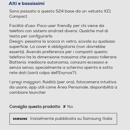
Registrazione video: 4320x
su
Un concentrato di potenza in pixel
Alimentazione
Alti e bassissimi
5
7680 (8K 30 fps), 2160x38
che non ti deluderà. Mai. Scatta foto
Sono passato a questo S24 base da un vetusto XZ1
stelle.
Ricarica Wireless
40 (UHD 60 fps), 2160x38
ad alta risoluzione che resisteranno
Compact.
40 (UHD 30 fps), 1080x19
alla prova del tempo.
Facilità d'uso: Poco user friendly per chi viene da
20 (FHD 60 fps), 1080x19
telefoni con sistemi android diversi. Qualche mal di
20 (FHD 30 fps), 720x128
testa per configurarlo.
Tipo di batteria
0 (HD 30 fps), 1440x1440 (
Design: pessima la scocca in vetro, scivola su qualsiasi
1:1), 1080x2336 (Full)
superficie. La cover è obbligatoria (non dovrebbe
4000 mAh Ricarica Ultra-Rapida - 25 W
esserlo). Avendo preferenza per i compatti questo
Zoom fotocamera
Zoom fotocamera
telefono ha la dimensione massima che posso tollerare.
Alimentatore incluso
Batteria: mediocre autonomia, consumi eccessivi e
senza senso, specialmente a schermo spento e sotto
Zoom ottico 3x Zoom digita
rete dati (sarà colpa dell'Exynos?).
Alimentatore non incluso
le fino a 30x
I pregi maggiori: fluidità (per ora), fotocamera intuitiva
Potenza MIN ricarica via USB Type-C in W
da usare, app utili come Area Personale, disponibilità a
Presenza autofocus
Presenza autofocus
cambiare launcher
10
Consiglia questo prodotto
✘
No
Potenza MAX ricarica via USB Type-C in W
Flash incorporato
Flash incorporato
Inizialmente pubblicata su Samsung Italia
25