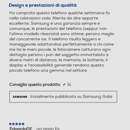
su
Design e prestazioni di qualità
5
Ho comprato questo telefono qualche settimana fa
stelle.
nella colorazioni viola. Niente da dire apparte
Vibrazione
Vibrazione
eccellente, Samsung è una garanzia sempre e
comunque, le prestazioni del telefono (seppur non
l'ultimo modello rilasciato) sono ottime, persino meglio
del concorrente ios. Il telefono risulta leggero e
maneggevole adattandosi perfettamente a chi come
Altre funzioni
Avvicinati,
Altre funzioni
me ha le mani piccole, le fotocamere catturano ogni
dettaglio persino i pori del soggetto immortalato a
Galaxy AI:Assistente Trascr
diversi metri di distanza; la memoria, la batteria, il
izione, Assistente Foto, Assi
display e l'accessibilità generale rendono questo
sempliceme
piccolo telefono una gemma nel settore.
stente Web, Assistente Not
e, Traduzione Live, Assisten
te Chat Riconoscimento da
Consiglia questo prodotto
✔
Sì
ti biometrici (Impronte digit
pizzicando
ali, Riconoscimento del viso)
Inizialmente pubblicata su Samsung Italia
Samsung Pass, Area Perso
nale, Wi-Fi Protetto, Protez
lo schermo
ione dati avanzata, Condivi
sione in privato Trova dispo
★★★★★
★★★★★
sitivo personale (SmartThin
·
un anno fa
EdoardoDF
5