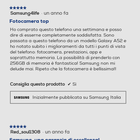
Durata della batteria in cicli
Anche al
★★★★★
★★★★★
·
un anno fa
2000
Samsung4life
5
Espansione memoria-GB
Espansione memoria-GB
su
Fotocamera top
buio.
5
Classe di riparabilità
Ho comprato questo telefono una settimana e posso
stelle.
dire di esserne completamente soddisfatta. Sono
Classe di riparabilità C
passata a questo telefono da un modello Galaxy A52 e
ho notato subito i miglioramenti da tutti i punti di vista
Tipo di memoria
Tipo di memoria
Classe di affidabilità in caso di caduta libera (1 metro)
del telefono: fotocamera, prestazioni, app e
soprattutto memoria. La possibilità di prenderlo con
Scatta foto chiare, luminose e
256GB di memoria è fantastica! Samsung non mi
Classe affidabilità caduta libera A
delude mai. Ripeto che la fotocamera è bellissima!!
colorate anche al buio con AI ISP. I
Bluetooth
Bluetooth
Indice di protezione - IP
ritratti che hai sempre sognato sono
Consiglia questo prodotto
✔
Sì
finalmente realtà. Ingrandisci di 2 o
67
Bluetooth 5.3
Bluetooth 5.0
anche 3 volte: non importa quanto.
Inizialmente pubblicata su Samsung Italia
Da ogni distanza lo scatto può
Tecnologia NFC
Tecnologia NFC
Dimensioni - Peso
essere chiaro come di giorno, anche
se tecnicamente è ancora notte.
Altezza-mm
★★★★★
★★★★★
Porta USB
Porta USB
·
un anno fa
Red_soul1308
5
147
su
Samsung, una garanzia di eccellenza!