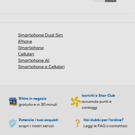
Reviews
Reviews
utazione automatica Buds
Play Store, Google TV, Gmai
Scatta foto straordinarie con
l, Google Search, YouTube, Y
dettagli definiti, a più livelli di zoom
T Music, Drive,
rispetto a prima. Ingrandisci l’azione
Smartphone Dual Sim
e cogli ogni dettaglio grazie alla
Radio integrata
Radio integrata
iPhone
nuova soluzione AI Zoom.
Smartphone
Cellulari
Smartphone AI
Anteprime
4G-LTE
4G-LTE
Smartphone e Cellulari
Super
5G-LTE
5G-LTE
Iscriviti a Star Club
Ritiro in negozio
accumula punti e
gratuito e in 30 minuti
vantaggi
HDR.
WLAN
WLAN
Potenzia i tuoi acquisti
Hai dubbi per l'ordine?
scopri i nostri servizi
Leggi le FAQ o contattaci
Wi-Fi
Wi-Fi