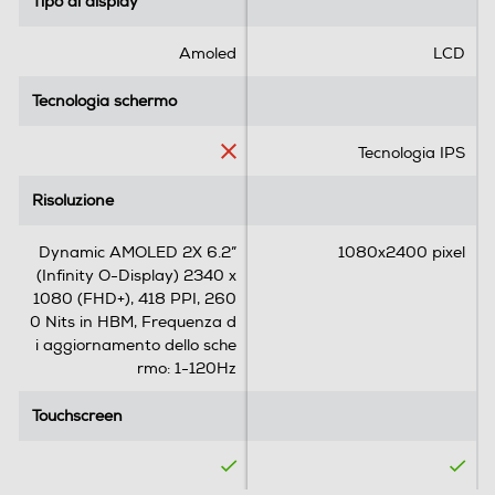
Tipo di display
Tipo di display
e
e
Megapixel fotocamera frontale
.
.
Amoled
LCD
8
1
12
6
r
Tecnologia schermo
Tecnologia schermo
6
e
Memoria
r
c
Tecnologia IPS
e
e
Capacità di memoria-GB
c
n
Risoluzione
Risoluzione
e
s
256
n
i
Dynamic AMOLED 2X 6.2”
1080x2400 pixel
s
o
Capacità RAM - MB
(Infinity O-Display) 2340 x
i
n
1080 (FHD+), 418 PPI, 260
o
e
8000
0 Nits in HBM, Frequenza d
n
Più grandi
i aggiornamento dello sche
i
rmo: 1-120Hz
Connessioni
Touchscreen
Touchscreen
Bluetooth
e più veloci
Bluetooth 5.3