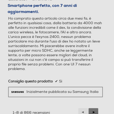
gs Find, Consenti rilevazion
su
Smartphone perfetto, con 7 anni di
e smartphone, Invia ultima
5
aggiormamenti.
posizione, Ricerca offline) K
stelle.
Continua a pizzicare. Passa da 1x a
nox 3.10 Quick Share / Con
Ho comprato questo articolo circa due mesi fa, è
2x, o anche a 3x. L’AI mantiene l’alta
divisione in privato Music S
perfetto in qualsiasi cosa, dalla batteria da 4000 mah
alle funzioni incredibili come il dex, la condivisione della
hare Smart View Samsung
qualità delle immagini: chiare,
carica wireless, le fotocamere, l'AI e altro ancora.
Dex Samsung Wallet, Sams
luminose e super nitide, senza
L'unica pecca è l'exynos 2400, nessun problema
ung Find,Samsung Cloud, G
perdere molti dettagli.
particolare ma durante l'uso di dex ho notato un lieve
alaxy Store, Samsung Glob
surriscaldamento. Mi piacerebbe avere inoltre il
al Goals, Samsung O, Sams
supporto per micro SDHC, anche se leggermente
ung Kids, Samsung Health,
lente, a volte possono essere migliori del cloud, in
Fai spazio
situazioni in cui non c'è campo si può transferire il
Samsung Members, Samsu
proprio file senza problemi. Con one UI 7 nessun
ng Notes, Samsung TV, Sm
problema.
art Switch, Internet, Modali
al mitico AI
tà e routine SmarThings Bix
Consiglia questo prodotto
✔
Sì
by Voice, Bixby Vision Galax
y Wearable Game Hub, Ga
Inizialmente pubblicata su Samsung Italia
me Booster Controllo multi
Zoom
plo, Condivisione fotocamer
a, Chiamata e testo su altri
dispositivi, Registrazione sc
Precedente
◄
Successiva
►
1–8 di 866 recensioni
hermo e schermate, Comm