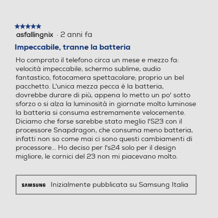
Protocollo di ricarica USB PD (Power Delivery)
Fotocamera frontale
Fotocamera frontale
★★★★★
★★★★★
·
2 anni fa
asfallingnix
5
su
Impeccabile, tranne la batteria
Tastiera
5
Ho comprato il telefono circa un mese e mezzo fa:
stelle.
Megapixel fotocamera fron
Megapixel fotocamera fron
velocità impeccabile, schermo sublime, audio
Tastiera touchscreen
tale
tale
fantastico, fotocamera spettacolare; proprio un bel
pacchetto. L'unica mezza pecca è la batteria,
12
16
dovrebbe durare di più, appena lo metto un po' sotto
sforzo o si alza la luminosità in giornate molto luminose
la batteria si consuma estremamente velocemente.
Capacità di memoria-GB
Capacità di memoria-GB
Prestazioni
Diciamo che forse sarebbe stato meglio l'S23 con il
processore Snapdragon, che consuma meno batteria,
Nuova Classe efficienza energetica
256
256
infatti non so come mai ci sono questi cambiamenti di
Scatta da
processore... Ho deciso per l's24 solo per il design
migliore, le cornici del 23 non mi piacevano molto.
A
Capacità RAM - MB
Capacità RAM - MB
Durata della batteria per ciclo (ore:min)
lontano.
8000
4000
Inizialmente pubblicata su Samsung Italia
41,26
Tipo di RAM
Tipo di RAM