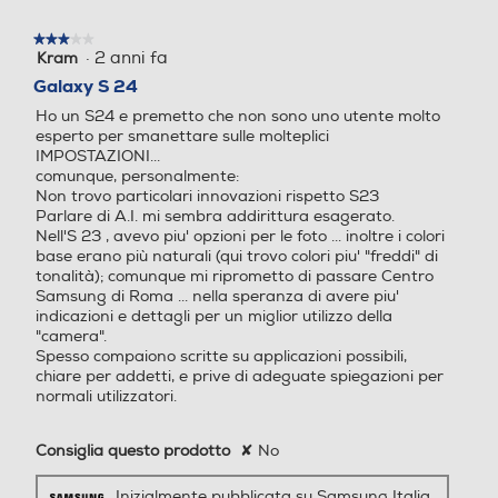
dettagli
finestra
modale.
Comandi vocali
★★★★★
★★★★★
Sistema operativo
Sistema operativo
·
2 anni fa
Kram
3
con
su
Galaxy S 24
Android
Android
5
Ho un S24 e premetto che non sono uno utente molto
stelle.
Viva voce
esperto per smanettare sulle molteplici
Versione sistema operativ
Versione sistema operativ
IMPOSTAZIONI...
ProVisual
o
o
comunque, personalmente:
Non trovo particolari innovazioni rispetto S23
Parlare di A.I. mi sembra addirittura esagerato.
Vibrazione
14
14 stock
Nell'S 23 , avevo piu' opzioni per le foto ... inoltre i colori
engine
base erano più naturali (qui trovo colori piu' "freddi" di
Core processore
Core processore
tonalità); comunque mi riprometto di passare Centro
Samsung di Roma ... nella speranza di avere piu'
Altre funzioni
indicazioni e dettagli per un miglior utilizzo della
10 Core
Octa Core
"camera".
Spesso compaiono scritte su applicazioni possibili,
Galaxy AI:Assistente Trascrizione, Assistente Foto,
Velocità del processore in
Velocità del processore in
chiare per addetti, e prive di adeguate spiegazioni per
Assistente Web, Assistente Note, Traduzione Live,
GHz
GHz
normali utilizzatori.
Assistente Chat Riconoscimento dati biometrici
(Impronte digitali, Riconoscimento del viso) Samsung
3,2
2,2
Consiglia questo prodotto
✘
No
Pass, Area Personale, Wi-Fi Protetto, Protezione dati
avanzata, Condivisione in privato Trova dispositivo
Descrizione processore
Descrizione processore
Inizialmente pubblicata su Samsung Italia
personale (SmartThings Find, Consenti rilevazione