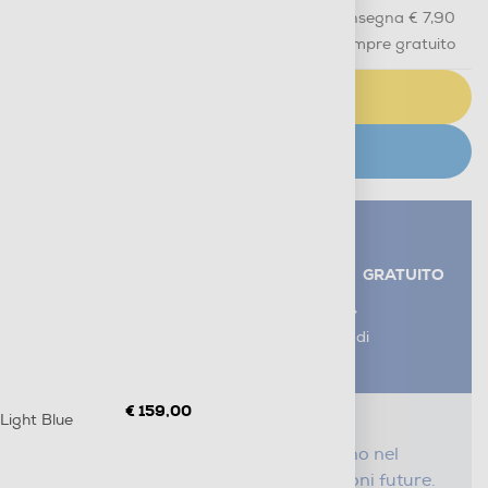
Acquisto online
con consegna € 7,90
Ritiro in negozio
in 30 minuti e sempre gratuito
AGGIUNGI AL CARRELLO
CERCA NEGOZIO
Servizi aggiuntivi alla consegna*
RITIRO USATO RAEE
GRATUITO
AGGIUNGI UN SERVIZIO
*I servizi sono esclusi dal costo di
consegna
€ 159,00
ight Blue
Proteggi il tuo acquisto
Con i nostri servizi Serena, ti seguiamo nel
tempo e risparmi sui costi di riparazioni future.