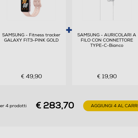
Android
15
Octa Core
SAMSUNG - Fitness tracker
SAMSUNG - AURICOLARI A
GALAXY FIT3-PINK GOLD
FILO CON CONNETTORE
2,2
TYPE-C-Bianco
Processore a 64 bit Octa Core MediaTek
MT6789V/CD (Dual Core 2.2 GHz + Exa Core 2.0
GHz)
€ 49,90
€ 19,90
€ 283,70
er 4 prodotti
AGGIUNGI 4 AL CARR
50
Tripla fotocamera posteriore con AF e FlashLED:
Grandangolare 50 MP, F1.8 Ultra Grandangolare 5