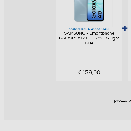
Sistema operativo
Versione sistema operativo
Core processore
PRODOTTO DA ACQUISTARE
SAMSUNG - Smartphone
GALAXY A17 LTE 128GB-Light
Velocità del processore in GHz
Blue
Descrizione processore
€ 159,00
Fotocamera
Fotocamera digitale
prezzo p
MegaPixel totali