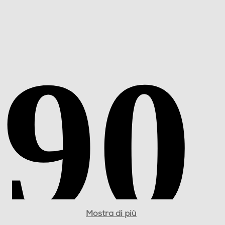
13
6,7” con colori vividi e f
128
4000
luido a 90 Hz offre immagini ricche, luminose e immersive
Bluetooth 5.3
USB Type-C
Mostra di più
USB Type-C 2.0 Bluetooth 5.3 Wi-Fi 5 |