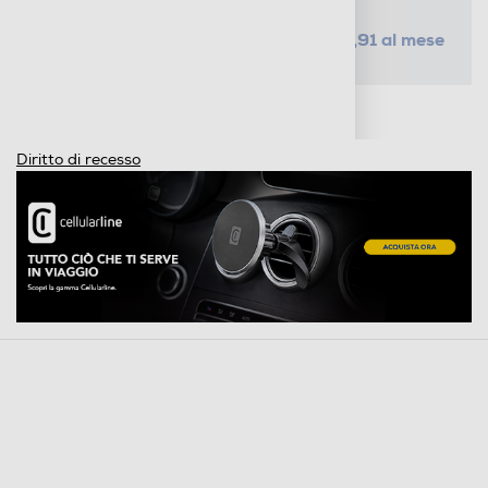
da € 2,91 al mese
SELEZIONA UN PIANO
Metodi di pagamento e finanziamenti
Informazioni sulla consegna
Diritto di recesso