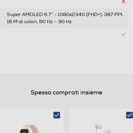
Super AMOLED 6.7” - 1080x2340 (FHD+), 387 PPI,
16 M di colori, 60 Hz – 90 Hz
Dual SIM
Nano
Bar phone
Spesso comprati insieme
Quadri Band - Dual Mode UMTS/GSM