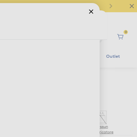
0
Ciao
Mobilità Elettrica
Lifestyle
Outlet
€ 159,00
IVA e contributo RAEE inclusi
Nessun
Scheda informativa
caricatore