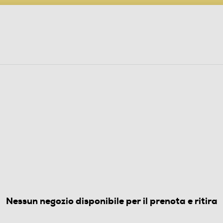
PARTECIPA AL CONCORSO ANNIVERSARIO
ine
 Audio
Elettrodomestici
Foto, Video, Droni
L SIM
28GB-Light Blue
4.4
(194)
Nessun negozio disponibile per il prenota e ritira