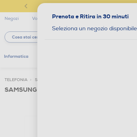
Prenota e Ritira in 30 minuti
Negozi
Volantini
Servizi
Star Club
Magaz
Seleziona un negozio disponibile
Informatica
Gaming
Telefonia
Tv e
TELEFONIA
SMARTPHONE E CELLULARI
SMARTPHONE DUA
SAMSUNG - Smartphone GALAXY A17 LTE 1