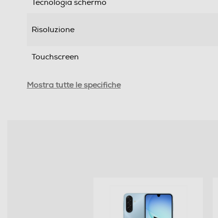
Tecnologia schermo
Risoluzione
Touchscreen
Tipologia
Mostra tutte le specifiche
SIM
Formato Slot SIM
Format
Banda
Sistema Operativo - Processore