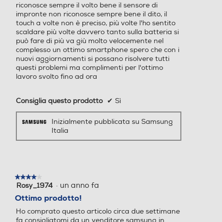
200
riconosce sempre il volto bene il sensore di
risultati non è garantita. Funziona sulle app compatibili e solo con
d
musica d'ambiente. Non identifica la musica se proviene dalle cuffi
impronte non riconosce sempre bene il dito, il
a
e o se il volume del telefono è disattivato. I risultati possono varia
touch a volte non è preciso, più volte l'ho sentito
Capacità di memoria-GB
Capacità di memoria-GB
re a seconda delle corrispondenze con l'audio specifico.
l
Informazioni sulla sicurezza del prodotto
scaldare più volte davvero tanto sulla batteria si
e
può fare di più va giù molto velocemente nel
.
128
128
Clicca qui
complesso un ottimo smartphone spero che con i
Fotocamere multiple per
nuovi aggiornamenti si possano risolvere tutti
catturare ogni istante
questi problemi ma complimenti per l'ottimo
Capacità RAM - MB
Capacità RAM - MB
lavoro svolto fino ad ora
6000
6000
Consiglia questo prodotto
✔
Sì
Tipo di memoria
Tipo di memoria
Inizialmente pubblicata su Samsung
Italia
Micro SD
Espansione memoria-GB
Espansione memoria-GB
★★★★★
★★★★★
·
un anno fa
Rosy_1974
4
*Il prodotto reale potrebbe essere diverso da quello mostrato nell'immagine.*
su
Ottimo prodotto!
La risoluzione da 50 MP è disponibile solo per la fotocamera posteriore grandan
Bluetooth
Bluetooth
5
golare di Galaxy A26 5G.*I risultati possono variare a seconda delle condizioni in
Ho comprato questo articolo circa due settimane
cui si esegue lo scatto, ad esempio in presenza di più soggetti oppure di sogge
stelle.
tti fuori fuoco o in movimento.
fa consigliatomi da un venditore samsung in