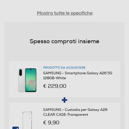
Tipologia
Mostra tutte le specifiche
SIM
Dual SIM
Spesso comprati insieme
Formato Slot SIM
Nano
PRODOTTO DA ACQUISTARE
Format
SAMSUNG - Smartphone Galaxy A26 5G
128GB-White
Bar phone
€ 229,00
Banda
Quadri Band - Dual Mode UMTS/GSM
SAMSUNG - Custodia per Galaxy A26
CLEAR CASE-Transparent
€ 9,90
Sistema Operativo - Processore