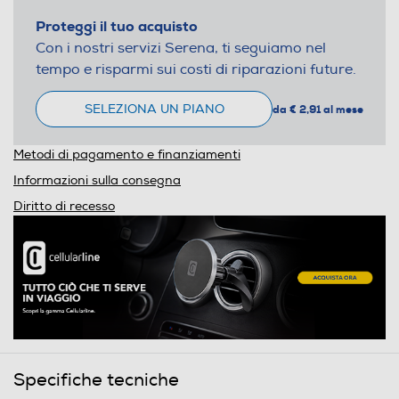
Proteggi il tuo acquisto
Con i nostri servizi Serena, ti seguiamo nel
tempo e risparmi sui costi di riparazioni future.
SELEZIONA UN PIANO
da € 2,91 al mese
Metodi di pagamento e finanziamenti
Informazioni sulla consegna
Diritto di recesso
Specifiche tecniche