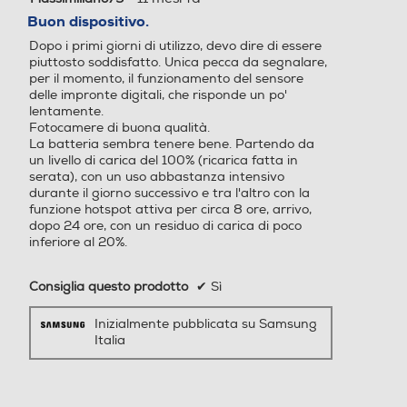
SS Wi-Fi Direct™ NFC And
nass, Beidou, Galileo, QZSS
su
Buon dispositivo.
roid auto Supporto nanoSI
Wi-Fi Direct™ NFC Android
5
M 4FF
auto Supporto nanoSIM 4F
Dopo i primi giorni di utilizzo, devo dire di essere
stelle.
F
piuttosto soddisfatto. Unica pecca da segnalare,
per il momento, il funzionamento del sensore
delle impronte digitali, che risponde un po'
Mini HDMI
Mini HDMI
lentamente.
Fotocamere di buona qualità.
La batteria sembra tenere bene. Partendo da
un livello di carica del 100% (ricarica fatta in
serata), con un uso abbastanza intensivo
Presenza AI
Presenza AI
durante il giorno successivo e tra l'altro con la
funzione hotspot attiva per circa 8 ore, arrivo,
Con AI
Con AI
dopo 24 ore, con un residuo di carica di poco
inferiore al 20%.
Comandi vocali
Comandi vocali
Consiglia questo prodotto
✔
Sì
Foto sempre realistiche con la
Inizialmente pubblicata su Samsung
Italia
fotocamera grandangolare
Viva voce
Viva voce
Scatta foto in alta qualità con la fotocamera grandangolare da 50 MP, che