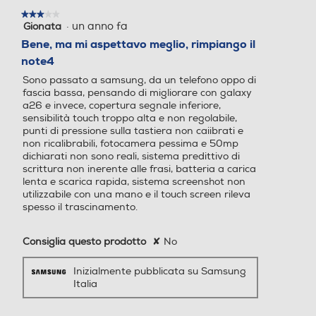
assicura la massima stabilità delle immagini anche in movimento.
Vibrazione
Vibrazione
★★★★★
★★★★★
·
un anno fa
Gionata
3
su
Bene, ma mi aspettavo meglio, rimpiango il
5
note4
stelle.
Altre funzioni
Altre funzioni
Sono passato a samsung, da un telefono oppo di
fascia bassa, pensando di migliorare con galaxy
a26 e invece, copertura segnale inferiore,
Funzioni intelligenti: Gomm
Funzioni intelligenti: Gomm
sensibilità touch troppo alta e non regolabile,
a oggetto, Suggerimenti di
a oggetto, Suggerimenti di
punti di pressione sulla tastiera non caiibrati e
modifica, Filtri personalizza
modifica, Filtri personalizza
non ricalibrabili, fotocamera pessima e 50mp
ti, Selezione AI, Leggi ad alt
ti, Selezione AI, Leggi ad alt
dichiarati non sono reali, sistema predittivo di
scrittura non inerente alle frasi, batteria a carica
a voce Always On Display
a voce Always On Display
lenta e scarica rapida, sistema screenshot non
Area Personale / Samsung
Area Personale / Samsung
utilizzabile con una mano e il touch screen rileva
Wallet / Samsung Pass / S
Wallet / Samsung Pass / S
spesso il trascinamento.
amsung Cloud Bixby Vision
amsung Cloud Bixby Vision
Scatta selfie semplicemente
/ Modalità e routine Colleg
/ Modalità e routine Colleg
Consiglia questo prodotto
✘
No
perfetti
amento a Windows / Chia
amento a Windows / Chia
mata e testo su altri dispos
mata e testo su altri dispos
Inizialmente pubblicata su Samsung
itivi / Controllo Multiplo / C
itivi / Controllo Multiplo / C
Italia
ommutazione automatica
ommutazione automatica
Scatta ogni volta selfie perfetti da condividere. Grazie alla selfie camera da 13 MP
potrai catturare ogni istante, dalle scene di vita quotidiana ai momenti più
Buds Galaxy Store / Gamin
Buds Galaxy Store / Gamin
memorabili.