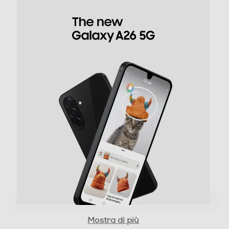
(Full 50 MP), 1884x4040 (Full) Registrazione Video:
2160x3840 (UHD 30fps), 1080x1920 (FHD 60fps),
1080x1920 (FHD 30fps), 720x1280 (HD 30fps),
1440x1440 (1:1), 1080x2336 (Full)
Zoom fotocamera
Zoom digitale 10x
Presenza autofocus
Flash incorporato
Fotocamera frontale
Mostra di più
Megapixel fotocamera frontale