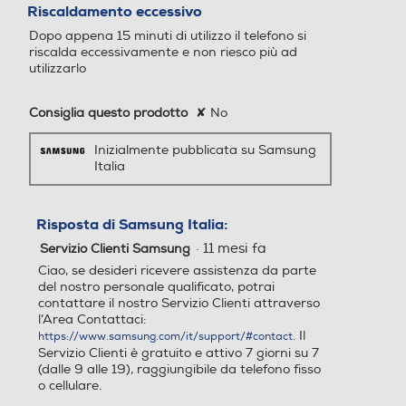
su
Riscaldamento eccessivo
5
4G-LTE
Dopo appena 15 minuti di utilizzo il telefono si
stelle.
Android 15
Android 15
riscalda eccessivamente e non riesco più ad
utilizzarlo
Core processore
Core processore
5G-LTE
Consiglia questo prodotto
✘
No
Octa Core
Octa Core
Inizialmente pubblicata su Samsung
Velocità del processore in
Velocità del processore in
Italia
WLAN
GHz
GHz
Wi-Fi
Risposta di Samsung Italia:
2,4
2,4
·
11 mesi fa
Servizio Clienti Samsung
Descrizione processore
Descrizione processore
Chiamate
Ciao, se desideri ricevere assistenza da parte
del nostro personale qualificato, potrai
Videochiamata
contattare il nostro Servizio Clienti attraverso
Processore a 64 bit Octa C
Processore a 64 bit Octa C
l’Area Contattaci:
ore Exynos 1380 (Dual Cor
ore Qualcomm SM6475 Sn
. Il
https://www.samsung.com/it/support/#contact
e 2.40 GHz + Exa Core 2.0
apdragon 6 Gen 3 (Quad C
**Rispetto a Galaxy A25 5G.*Misurato in diagonale, lo schermo mi
Servizio Clienti è gratuito e attivo 7 giorni su 7
sura 6,7" considerando l'intero rettangolo e 6,5", esclusi gli angoli
GHz)
ore 2.4 GHz + Quad Core 1.
(dalle 9 alle 19), raggiungibile da telefono fisso
stondati. Il foro della fotocamera e gli angoli stondati riducono l'ar
8 GHz)
ea visualizzabile effettiva.*Il display di Galaxy A26 5G (SM-A266) ha
o cellulare.
Navigazione
ricevuto la certificazione "Eye Care Display" di SGS per la capacità