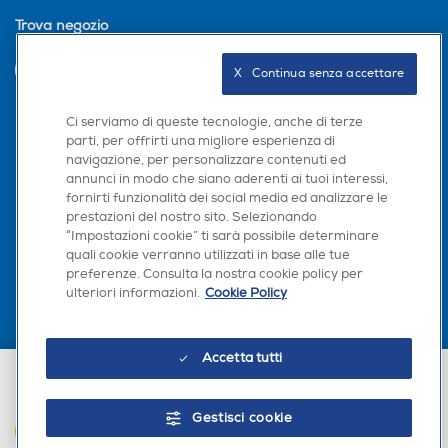
tipico), puoi goderti fino a 17 ore di maratona
Videochiamata
Videochiamata
cinematografica senza dover ricaricare il tuo Galaxy A26
Trova negozio
5G.
INVIA
X   Continua senza accettare
GPS
GPS
Ci serviamo di queste tecnologie, anche di terze
parti, per offrirti una migliore esperienza di
Seguici sui social
navigazione, per personalizzare contenuti ed
annunci in modo che siano aderenti ai tuoi interessi,
Ricarica Wireless
Ricarica Wireless
fornirti funzionalità dei social media ed analizzare le
prestazioni del nostro sito. Selezionando
“Impostazioni cookie” ti sarà possibile determinare
Scarica la nostra app
quali cookie verranno utilizzati in base alle tue
preferenze. Consulta la nostra cookie policy per
Tipo di batteria
Tipo di batteria
ulteriori informazioni.
Cookie Policy
5.000 mAh Ricarica Rapid
5.000 mAh Ricarica Rapid
a 25W
a 45W
Accetta tutti
€ 229,00
Alimentatore incluso
Alimentatore incluso
Euronics Italia SpA. Sede legale Via Montefeltro, 6/a 20156 Milano
Partita Iva, Codice Fiscale e iscrizione CCIAA Milano Monza Brianza Lodi
Gestisci cookie
n. 13337170156. Codice intermediario SDI: HHBD9AK. Vendite soggette
AGGIUNGI AL CARRELLO
agli Artt. 45 e ss del Codice del Consumo in tema di Diritti dei