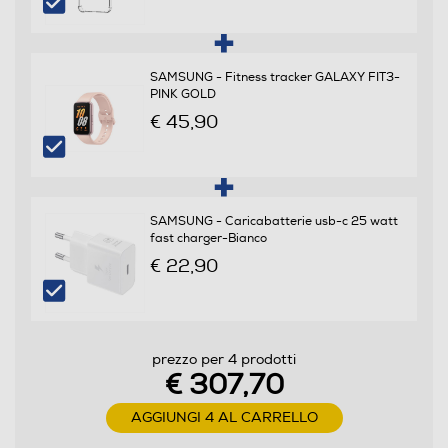
Sistema operativo
Android
SAMSUNG - Fitness tracker GALAXY FIT3-
PINK GOLD
Versione sistema operativo
€ 45,90
Android 15
Core processore
SAMSUNG - Caricabatterie usb-c 25 watt
Octa Core
fast charger-Bianco
Velocità del processore in GHz
€ 22,90
2,4
Descrizione processore
prezzo per 4 prodotti
€ 307,70
Processore a 64 bit Octa Core Exynos 1380 (Dual Core
2.40 GHz + Exa Core 2.0 GHz)
AGGIUNGI 4 AL CARRELLO