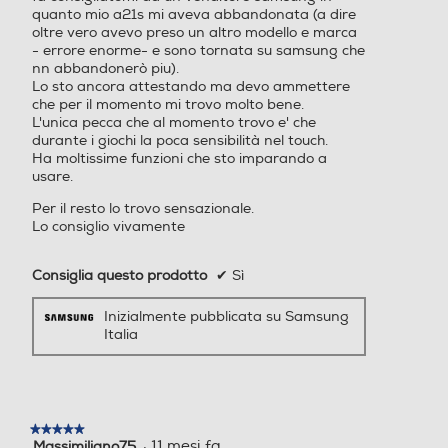
Bluetooth 5.3
Bluetooth 5.4
quanto mio a21s mi aveva abbandonata (a dire
Scatti più stabili con OIS
oltre vero avevo preso un altro modello e marca
Tecnologia NFC
Tecnologia NFC
- errore enorme- e sono tornata su samsung che
nn abbandonerò piu).
Grazie alla funzione OIS che stabilizza i tuoi scatti, potrai
immortalare con una nitidezza incredibile anche le scene
Lo sto ancora attestando ma devo ammettere
più dinamiche e movimentate durante feste, concerti o
che per il momento mi trovo molto bene.
partite.
L'unica pecca che al momento trovo e' che
Porta USB
Porta USB
durante i giochi la poca sensibilità nel touch.
*Immagine simulata a scopo illustrativo.*I risultati possono variar
Ha moltissime funzioni che sto imparando a
e a seconda delle condizioni in cui si esegue lo scatto, ad esempio
usare.
in presenza di più soggetti oppure di soggetti fuori fuoco o in mo
vimento.
Per il resto lo trovo sensazionale.
Lo consiglio vivamente
Tipo USB
Tipo USB
Consiglia questo prodotto
✔
Sì
USB Type-C
USB Type-C
Inizialmente pubblicata su Samsung
Altre connessioni
Altre connessioni
Italia
USB Type-C 2.0 Bluetooth
USB Type-C 2.0 Bluetooth
5.3 Wi-FI 802.11 a/b/g/n/a
5.4 Wi-Fi 6 802.11a/b/g/n/
c 2.4G+5GHz, VHT80 GPS,
ac/ax 2.4GHz+5GHz, HE80,
Glonass, Beidou, Galileo, QZ
MIMO, 1024-QAM GPS, Glo
★★★★★
★★★★★
·
11 mesi fa
Massimiliano75
5