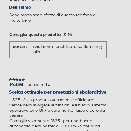
190
1 + eSIM / Dual eSIM) 5G D
su
Bellissimo
5
ownlink 4.66 Gbps, Uplink
Sono molto soddisfatto di questo telefono e
stelle.
626 Mbps 4G / LTE Cat. 20
molto bello
Informazioni sulla sicurezza del prodotto
DL 2000 Mbps, Cat. 18 UL
200 Mbps
Clicca qui
Consiglia questo prodotto
✘
No
Presenza AI
Presenza AI
Inizialmente pubblicata su Samsung
Italia
Con AI
Senza AI
Comandi vocali
Comandi vocali
★★★★★
★★★★★
Play Video
·
un anno fa
Mat26
5
su
Scelta ottimale per prestazioni sbalorditive
Riepiloghi
Viva voce
Viva voce
5
L'S25+ è un prodotto veramente efficiente,
stelle.
veloce nello svolgere le funzioni e il nuovo sistema
operativo One UI 7 è veramente fluido e bello da
vedere.
personalizza
Consiglio vivamente l'S25+ per una buona
Vibrazione
Vibrazione
autonomia della batteria, 4900mAh che dura