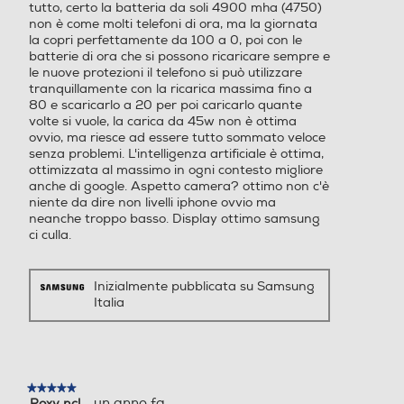
tutto, certo la batteria da soli 4900 mha (4750)
attività di ogni giorno con il minimo
non è come molti telefoni di ora, ma la giornata
sforzo.
Indice di protezione - IP
la copri perfettamente da 100 a 0, poi con le
Porta USB
Porta USB
batterie di ora che si possono ricaricare sempre e
le nuove protezioni il telefono si può utilizzare
68
tranquillamente con la ricarica massima fino a
80 e scaricarlo a 20 per poi caricarlo quante
volte si vuole, la carica da 45w non è ottima
Dimensioni - Peso
Tipo USB
Tipo USB
ovvio, ma riesce ad essere tutto sommato veloce
senza problemi. L'intelligenza artificiale è ottima,
Altezza-mm
USB Type-C
USB Type-C
ottimizzata al massimo in ogni contesto migliore
anche di google. Aspetto camera? ottimo non c'è
158,4
niente da dire non livelli iphone ovvio ma
Altre connessioni
Altre connessioni
neanche troppo basso. Display ottimo samsung
Larghezza-mm
ci culla.
USB Type-C 3.2 Bluetooth
5.4 Wi-Fi 7 802.11a/b/g/n/
75,8
ac/ax/be 2.4GHz+5GHz+6G
Inizialmente pubblicata su Samsung
Italia
Hz, EHT320, MIMO, 4096-
Profondità-mm
QAM GPS, Glonass, Beidou,
Galileo, QZSS Wi-Fi Direct™
7,3
Play Video
UWB (6 - 8.5 GHz) NFC An
Peso-gr
droid auto Supporto nanoS
★★★★★
★★★★★
IM 4FF (SIM 1 + SIM 2 / SIM
·
un anno fa
Roxy ncl
5