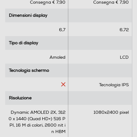
Consegna € 7,90
Consegna € 7,90
u
u
5
5
Dimensioni display
Dimensioni display
s
s
Fotocamera frontale
t
t
e
e
6,7
6,72
l
l
l
l
Megapixel fotocamera frontale
Tipo di display
Tipo di display
e
e
.
.
12
Amoled
LCD
4
1
5
r
Tecnologia schermo
Tecnologia schermo
Memoria
9
e
r
c
Capacità di memoria-GB
Tecnologia IPS
e
e
c
n
256
Risoluzione
Risoluzione
e
s
n
i
Capacità RAM - MB
Dynamic AMOLED 2X, 312
1080x2400 pixel
s
o
0 x 1440 (Quad HD+) 516 P
i
n
12000
PI, 16 M di colori, 2600 nit i
o
e
n HBM
n