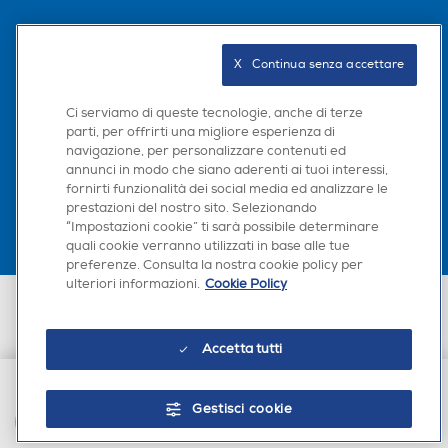
Videochiamata
Videochiamata
Seguici sui social
X   Continua senza accettare
Ci serviamo di queste tecnologie, anche di terze
GPS
GPS
parti, per offrirti una migliore esperienza di
navigazione, per personalizzare contenuti ed
Scarica la nostra app
annunci in modo che siano aderenti ai tuoi interessi,
fornirti funzionalità dei social media ed analizzare le
Ricarica Wireless
Ricarica Wireless
prestazioni del nostro sito. Selezionando
“Impostazioni cookie” ti sarà possibile determinare
quali cookie verranno utilizzati in base alle tue
Cerchia,
preferenze. Consulta la nostra cookie policy per
ulteriori informazioni.
Cookie Policy
Tipo di batteria
Tipo di batteria
Euronics Italia SpA. Sede legale Via Montefeltro, 6/a 20156 Milano
Partita Iva, Codice Fiscale e iscrizione CCIAA Milano Monza Brianza Lodi
trova.
n. 13337170156. Codice intermediario SDI: HHBD9AK. Vendite soggette
4.900 mAh Ricarica Ultra-
5000 mAh ricarica da 18W
Accetta tutti
agli Artt. 45 e ss del Codice del Consumo in tema di Diritti dei
Consumatori.
Rapida 45W
Gestisci cookie
Ascolta,
AGGIUNGI AL CARRELLO
Alimentatore incluso
Alimentatore incluso