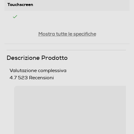
Touchscreen
Tipologia
Mostra tutte le specifiche
SIM
Descrizione Prodotto
Dual SIM
Formato Slot SIM
Valutazione complessiva
4.7
523 Recensioni
Nano + eSIM
Format
Bar phone
Banda
Quadri Band - Dual Mode UMTS/GSM