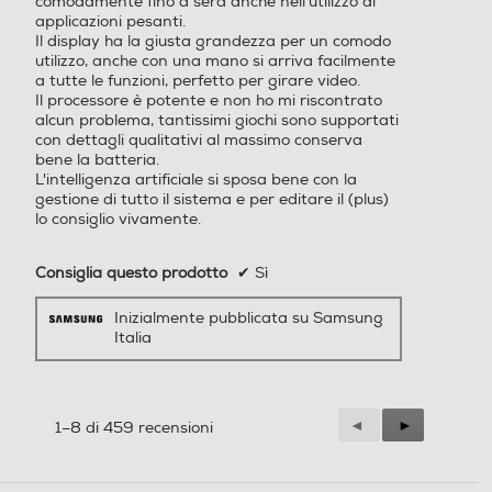
comodamente fino a sera anche nell'utilizzo di
applicazioni pesanti.
della tua
Il display ha la giusta grandezza per un comodo
utilizzo, anche con una mano si arriva facilmente
Altre funzioni
Altre funzioni
a tutte le funzioni, perfetto per girare video.
Il processore è potente e non ho mi riscontrato
Always On Display Galaxy
giornata
alcun problema, tantissimi giochi sono supportati
AI: Assistente chiamata, As
con dettagli qualitativi al massimo conserva
sistente alla scrittura, Inter
bene la batteria.
L'intelligenza artificiale si sposa bene con la
prete, Assistente note, Assi
gestione di tutto il sistema e per editare il (plus)
stente trascrizione, Assiste
lo consiglio vivamente.
nte web, Assistente foto, A
ssistente al disegno, Regol
Ricevi riepiloghi personalizzati
Consiglia questo prodotto
✔
Sì
a audio, Sfondo Ambiente f
durante tutta la giornata dal
oto, Now Brief, Assistente
nuovissimo Now Brief.Inizia la
Inizialmente pubblicata su Samsung
alla salute Riconoscimento
giornata con un resoconto di cosa ti
Italia
dati biometrici (Impronte di
aspetta, controllando ad esempio il
gitali / Viso) Samsung Pass,
Area Personale, Wi-Fi Prot
tuo Punteggio Energetico
etto, Protezione dati avanz
aggiornato e visualizzando
Precedente
◄
Successiva
►
1–8 di 459 recensioni
ata, Condivisione in privato
promemoria di un’agenda fitta di
Reviews
Reviews
Trova dispositivo personale
impegni. Quindi, riepiloga gli eventi
(SmartThings Find, Consen