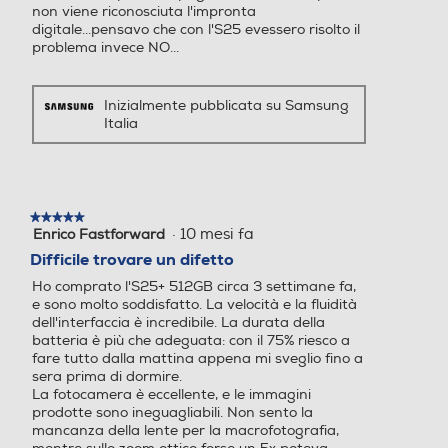
grandiosi
non viene riconosciuta l'impronta
Videochiamata
60 (Full 50 MP), 1848x400
digitale...pensavo che con l'S25 evessero risolto il
0 (Full 12 MP) Registrazion
problema invece NO...
e Video: 4320x7680 (8K 3
0 fps), 2160x3840 (UHD 6
0 fps), 2160x3840 (UHD 3
Inizialmente pubblicata su Samsung
Navigazione
0 fps), 1080x1920 (FHD 6
Italia
Il design è più sottile, ma la scelta è
0 fps), 1080x1920 (FHD 3
GPS
molto più ampia con Galaxy S25 e
0 fps), 720x1280 (HD 30 f
S25+. Sono infatti dotati di un
ps), 1440x1440 (1:1), 1080x
processore progettato su misura (il
2336 (Full)
★★★★★
★★★★★
più potente da noi creato), di una
·
10 mesi fa
Enrico Fastforward
5
Alimentazione
Zoom fotocamera
Zoom fotocamera
durata della batteria ottimizzata e
su
Difficile trovare un difetto
5
della nostra AI più innovativa. Scegli
Ho comprato l'S25+ 512GB circa 3 settimane fa,
Ricarica Wireless
stelle.
Zoom ottico a 3x, zoom di q
di fare le cose ancora più in grande
e sono molto soddisfatto. La velocità e la fluidità
ualità ottica a 2x, zoom digi
dell'interfaccia è incredibile. La durata della
e opta per il Galaxy S25+ con display
tale fino a 30x
batteria è più che adeguata: con il 75% riesco a
da 6,7 pollici.
fare tutto dalla mattina appena mi sveglio fino a
Tipo di batteria
sera prima di dormire.
Presenza autofocus
Presenza autofocus
La fotocamera è eccellente, e le immagini
prodotte sono ineguagliabili. Non sento la
4.900 mAh Ricarica Ultra-Rapida 45W
mancanza della lente per la macrofotografia,