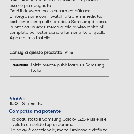
mentre sullo zoom ottico forse un 5x poteva
Alimentatore incluso
essere più adeguato.
Flash incorporato
Flash incorporato
OneUI davvero molto curata ed efficace.
Alimentatore non incluso
L'integrazione con il watch Ultra è immediata,
così come con gli altri prodotti Samsung di casa,
Potenza MIN ricarica via USB Type-C in W
in pratica un ecosistema a mio avviso molto più
completo per estensione e funzionalità di quello
Fotocamera frontale
Fotocamera frontale
Apple di mio fratello.
10
Potenza MAX ricarica via USB Type-C in W
Consiglia questo prodotto
✔
Sì
Megapixel fotocamera fron
Megapixel fotocamera fron
45
Inizialmente pubblicata su Samsung
tale
tale
Italia
Protocollo di ricarica USB PD (Power Delivery)
12
16
Capacità di memoria-GB
Capacità di memoria-GB
★★★★★
★★★★★
·
9 mesi fa
ILlO
4
Tastiera
256
256
su
Compatto ma potente
5
Tastiera touchscreen
Ho acquistato il Samsung Galaxy S25 Plus e si è
stelle.
Capacità RAM - MB
Capacità RAM - MB
rivelato un solido top di gamma.
​Il display è eccezionale, molto luminoso e definito.