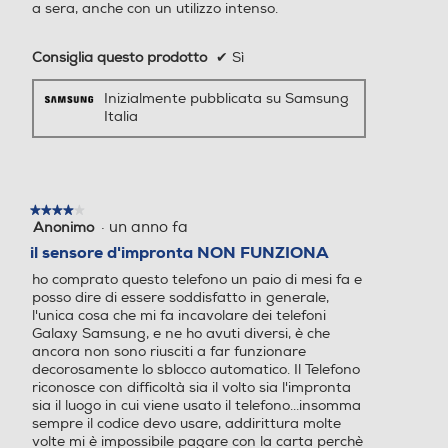
Galaxy Store, Samsung Global Goals, Samsung O,
a sera, anche con un utilizzo intenso.
a/e
a/e
Samsung Kids, Samsung Health, Samsung Members,
Samsung Notes, Samsung TV, Smart Switch, Samsung
Consiglia questo prodotto
✔
Sì
Tripla fotocamera posterior
Internet,
Fotocamera da 50MP + 8M
e con AF e FlashLED: Gran
P ultragrandangolare
Inizialmente pubblicata su Samsung
dangolare 50 MP, F1.8 Ultr
Italia
Standard
a Grandangolare 12 MP, F2
.2 Teleobiettivo 10 MP, F2.4
4G-LTE
Fotocamera anteriore: 12
MP, F2.2 Modalità: Fotogra
★★★★★
★★★★★
fia, Video, Ritratto, Pro, Vid
·
un anno fa
Anonimo
4
eo Pro, Notte, Cibo, Panora
5G-LTE
su
il sensore d'impronta NON FUNZIONA
ma, Rallentatore, Hyperlap
5
se, Video Ritratto, Doppia r
ho comprato questo telefono un paio di mesi fa e
stelle.
egistrazione, Scatto singolo
posso dire di essere soddisfatto in generale,
l'unica cosa che mi fa incavolare dei telefoni
, Bixby Vision, Spazio AR Fo
WLAN
Play Video
Galaxy Samsung, e ne ho avuti diversi, è che
to: 6120x8160 (3:4 50 MP),
ancora non sono riusciti a far funzionare
3000x4000 (3:4 12 MP), 4
Wi-Fi
decorosamente lo sblocco automatico. Il Telefono
Sempliceme
592x8160 (9:16 50 MP), 2
riconosce con difficoltà sia il volto sia l'impronta
252x4000 (9:16 12 MP), 61
sia il luogo in cui viene usato il telefono...insomma
Chiamate
12x6112 (1:1 50 MP), 2992x
sempre il codice devo usare, addirittura molte
volte mi è impossibile pagare con la carta perchè
2992 (1:1 12 MP), 3768x81