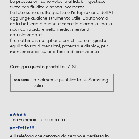
12000
4000
Le prestazioni sono veloci e affidabili, gestisce
tutto con fluidità e senza incertezze.
Prestazioni
​Le foto sono di alta qualità e l'integrazione dell'AI
Tipo di RAM
Tipo di RAM
aggiunge qualche strumento utile. L'autonomia
della batteria è buona e copre la giornata, ma la
Nuova Classe efficienza energetica
ricarica rapida è nella media, niente di
entusiasmante.
B
​È un ottimo smartphone per chi cerca il giusto
Espansione memoria-GB
Espansione memoria-GB
Galaxy S25 vs S25+
equilibrio tra dimensioni, potenza e display, pur
Durata della batteria per ciclo (ore:min)
mantenendosi su una fascia di prezzo alta.
43,38
Consiglia questo prodotto
✔
Sì
Tipo di memoria
Tipo di memoria
Durata della batteria in cicli
Inizialmente pubblicata su Samsung
Italia
2000
Bluetooth
Bluetooth
Classe di riparabilità
Entra nella nuova era degli
smartphone con il tuo compagno AI
Bluetooth 5.4
Bluetooth 5.0
Classe di riparabilità C
★★★★★
★★★★★
capace di rispondere ad ogni tua
·
un anno fa
Lorenzomax
5
Classe di affidabilità in caso di caduta libera (1 metro)
su
Tecnologia NFC
Tecnologia NFC
esigenza. Lasciati guidare dal
perfetto!!!
5
linguaggio naturale e gestisci le
è il telefono che cercavo da tempo è perfetto in
stelle.
Classe affidabilità caduta libera A