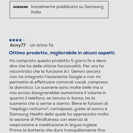
GHz
GHz
Inizialmente pubblicata su Samsung
Italia
4,47
2,2
Altre funzioni
Descrizione processore
Descrizione processore
Always On Display Galaxy AI: Assistente chiamata,
Assistente alla scrittura, Interprete, Assistente note,
★★★★★
★★★★★
Processore a 64 bit Octa C
Unisoc T760
·
un anno fa
Anny77
4
Assistente trascrizione, Assistente web, Assistente foto,
ore Qualcomm SM8750 (Sn
su
Ottimo prodotto, migliorabile in alcuni aspetti.
Assistente al disegno, Regola audio, Sfondo Ambiente
apdragon 8 Elite for Galax
5
foto, Now Brief, Assistente alla salute Riconoscimento
y) (Dual Core 4.47 GHz + Ex
Ho comprato questo prodotto 5 giorni fa e devo
stelle.
dati biometrici (Impronte digitali / Viso) Samsung Pass,
dire che ha delle ottime funzionalità. Per ora ho
a Core 3.5 GHz)
riscontrato che la funzione A.I. Gemini ancora
Area Personale, Wi-Fi Protetto, Protezione dati
non ha integrato l'assistente Google e non mi
avanzata, Condivisione in privato Trova dispositivo
Fotocamera digitale
Fotocamera digitale
permette di effettuare comandi vocali, compresa
personale (SmartThings Find, Consenti rilevazione
la domotica. Le suonerie sono molte belle ma a
smartphone, Invia ultima posizione, Ricerca offline) Knox
mio avviso bisognerebbe aumentare il volume in
3.11 Bixby (Bixby Voice / Bixby Vision) Controllo multiplo,
quanto il telefono, se tenuto in borsa, ha la
Condivisione fotocamera, Chiamata e testo su altri
suoneria che si sente a stento. Bene le funzioni di
MegaPixel totali
MegaPixel totali
"riepilogo notturno", contapassi, guida al sonno e
dispositivi, Registrazione schermo e schermate,
Samsung Health della quale ho apprezzato molto
Commutazione automatica Buds Galaxy Store / Game
la sezione di Mindfulness con esercizi di
50
50
Booster Music Share Quick Share Smart View Samsung
respirazione e meditazione in lingua inglese.
DeX Samsung Wallet, Samsung Find, Samsung Cloud,
Prima la batteria che dura tranquillamente fino
Altre specifiche fotocamer
Altre specifiche fotocamer