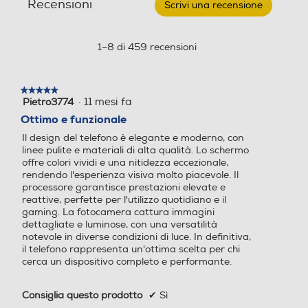
Recensioni
12+256GB-
moderno
UMTS/GSM
Scrivi una recensione
.
MIMO, 4096-QAM GPS, Glonass, Beidou, Galileo, QZSS
Blueblack
Questa
Wi-Fi Direct™ UWB (6 - 8.5 GHz) NFC Android auto
azione
Specifiche frequenza
Specifiche frequenza
Supporto nanoSIM 4FF (SIM 1 + SIM 2 / SIM 1 + eSIM /
aprirà
1–8 di 459 recensioni
Dual eSIM) 5G Downlink 4.66 Gbps, Uplink 626 Mbps
di grande
una
Dual SIM (1 4FF + 1 eSIM)
4G / LTE Cat. 20 DL 2000 Mbps, Cat. 18 UL 200 Mbps
finestra
modale.
★★★★★
★★★★★
Sistema operativo
Sistema operativo
·
11 mesi fa
Pietro3774
5
Funzioni
impatto
su
Ottimo e funzionale
Android
Android
5
Presenza AI
Il design del telefono è elegante e moderno, con
stelle.
linee pulite e materiali di alta qualità. Lo schermo
Versione sistema operativ
Versione sistema operativ
Con AI
offre colori vividi e una nitidezza eccezionale,
o
o
rendendo l'esperienza visiva molto piacevole. Il
Comandi vocali
processore garantisce prestazioni elevate e
Ti presentiamo Galaxy S25 e S25+.
reattive, perfette per l'utilizzo quotidiano e il
Android 15
14 stock
Un design elegante e di qualità
gaming. La fotocamera cattura immagini
dettagliate e luminose, con una versatilità
racchiuso in un robusto telaio in
Core processore
Core processore
notevole in diverse condizioni di luce. In definitiva,
Viva voce
alluminio con uno schermo
il telefono rappresenta un'ottima scelta per chi
cerca un dispositivo completo e performante.
immersivo, una fotocamera
Octa Core
Octa Core
avanzata, ora ancora più sottile per
Velocità del processore in
Velocità del processore in
Consiglia questo prodotto
✔
Sì
una presa più comoda.
Vibrazione