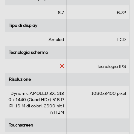
Fotocamera frontale
t
t
e
e
6,7
6,72
l
l
l
l
Tipo di display
Tipo di display
Megapixel fotocamera frontale
e
e
.
.
12
Amoled
LCD
4
1
6
r
Tecnologia schermo
Tecnologia schermo
Memoria
2
e
r
c
Tecnologia IPS
Capacità di memoria-GB
e
e
c
n
Risoluzione
Risoluzione
256
e
s
n
i
Capacità RAM - MB
Dynamic AMOLED 2X, 312
1080x2400 pixel
s
o
0 x 1440 (Quad HD+) 516 P
i
n
12000
PI, 16 M di colori, 2600 nit i
o
e
n HBM
n
i
Connessioni
Touchscreen
Touchscreen
Bluetooth