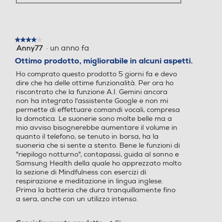
Altre funzioni
4,47
2,2
Always On Display Galaxy AI: Assistente chiamata,
Descrizione processore
Descrizione processore
★★★★★
★★★★★
Assistente alla scrittura, Interprete, Assistente note,
·
un anno fa
Anny77
4
Assistente trascrizione, Assistente web, Assistente foto,
su
Ottimo prodotto, migliorabile in alcuni aspetti.
Processore a 64 bit Octa C
Unisoc T760
Assistente al disegno, Regola audio, Sfondo Ambiente
5
ore Qualcomm SM8750 (Sn
foto, Now Brief, Assistente alla salute Riconoscimento
Ho comprato questo prodotto 5 giorni fa e devo
stelle.
dire che ha delle ottime funzionalità. Per ora ho
apdragon 8 Elite for Galax
dati biometrici (Impronte digitali / Viso) Samsung Pass,
riscontrato che la funzione A.I. Gemini ancora
y) (Dual Core 4.47 GHz + Ex
Area Personale, Wi-Fi Protetto, Protezione dati
non ha integrato l'assistente Google e non mi
a Core 3.5 GHz)
avanzata, Condivisione in privato Trova dispositivo
permette di effettuare comandi vocali, compresa
personale (SmartThings Find, Consenti rilevazione
la domotica. Le suonerie sono molte belle ma a
Fotocamera digitale
smartphone, Invia ultima posizione, Ricerca offline) Knox
Fotocamera digitale
mio avviso bisognerebbe aumentare il volume in
3.11 Bixby (Bixby Voice / Bixby Vision) Controllo multiplo,
quanto il telefono, se tenuto in borsa, ha la
suoneria che si sente a stento. Bene le funzioni di
Condivisione fotocamera, Chiamata e testo su altri
"riepilogo notturno", contapassi, guida al sonno e
dispositivi, Registrazione schermo e schermate,
Samsung Health della quale ho apprezzato molto
Commutazione automatica Buds Galaxy Store / Game
MegaPixel totali
MegaPixel totali
la sezione di Mindfulness con esercizi di
Booster Music Share Quick Share Smart View Samsung
respirazione e meditazione in lingua inglese.
DeX Samsung Wallet, Samsung Find, Samsung Cloud,
Prima la batteria che dura tranquillamente fino
50
50
Galaxy Store, Samsung Global Goals, Samsung O,
a sera, anche con un utilizzo intenso.
Samsung Kids, Samsung Health, Samsung Members,
Altre specifiche fotocamer
Altre specifiche fotocamer
Samsung Notes, Samsung TV, Smart Switch, Samsung