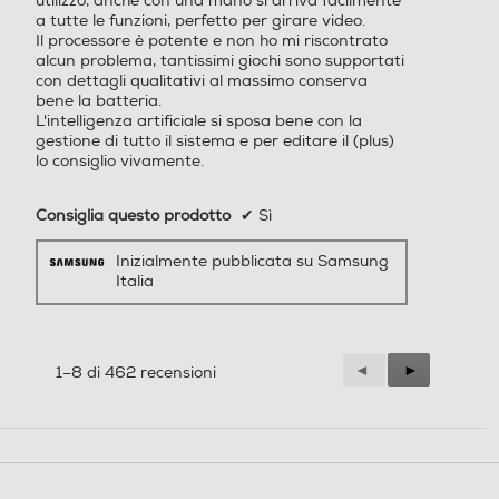
utilizzo, anche con una mano si arriva facilmente
a tutte le funzioni, perfetto per girare video.
della tua
Il processore è potente e non ho mi riscontrato
Altre funzioni
Altre funzioni
alcun problema, tantissimi giochi sono supportati
con dettagli qualitativi al massimo conserva
Always On Display Galaxy
bene la batteria.
giornata
L'intelligenza artificiale si sposa bene con la
AI: Assistente chiamata, As
gestione di tutto il sistema e per editare il (plus)
sistente alla scrittura, Inter
lo consiglio vivamente.
prete, Assistente note, Assi
stente trascrizione, Assiste
Consiglia questo prodotto
✔
Sì
nte web, Assistente foto, A
ssistente al disegno, Regol
Ricevi riepiloghi personalizzati
Inizialmente pubblicata su Samsung
a audio, Sfondo Ambiente f
durante tutta la giornata dal
Italia
oto, Now Brief, Assistente
nuovissimo Now Brief.Inizia la
alla salute Riconoscimento
dati biometrici (Impronte di
giornata con un resoconto di cosa ti
gitali / Viso) Samsung Pass,
aspetta, controllando ad esempio il
Precedente
◄
Successiva
►
1–8 di 462 recensioni
Area Personale, Wi-Fi Prot
tuo Punteggio Energetico
Reviews
Reviews
etto, Protezione dati avanz
aggiornato e visualizzando
ata, Condivisione in privato
promemoria di un’agenda fitta di
Trova dispositivo personale
impegni. Quindi, riepiloga gli eventi
(SmartThings Find, Consen
ti rilevazione smartphone, I