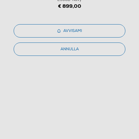
€ 899,00
1
/
8
AVVISAMI
SAMSUNG - Smartphone Galaxy S25+ 256GB-Navy
ANNULLA
4.7
(462)
Dettagli Prodotto
Confronta
Scheda informativa
€ 699,99
IVA e contributo RAEE inclusi