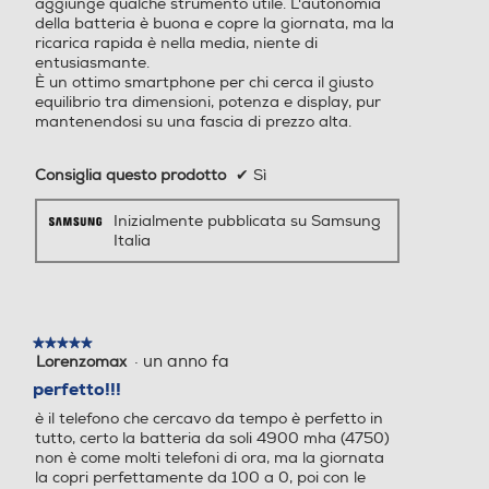
aggiunge qualche strumento utile. L'autonomia
della batteria è buona e copre la giornata, ma la
Classe di affidabilità in caso di caduta libera (1 metro)
Tipo di RAM
Tipo di RAM
ricarica rapida è nella media, niente di
entusiasmante.
Classe affidabilità caduta libera A
​È un ottimo smartphone per chi cerca il giusto
equilibrio tra dimensioni, potenza e display, pur
Indice di protezione - IP
mantenendosi su una fascia di prezzo alta.
Espansione memoria-GB
Espansione memoria-GB
Galaxy S25 vs S25+
68
Consiglia questo prodotto
✔
Sì
Inizialmente pubblicata su Samsung
Dimensioni - Peso
Tipo di memoria
Tipo di memoria
Italia
Altezza-mm
158,4
Bluetooth
Bluetooth
★★★★★
★★★★★
Larghezza-mm
Entra nella nuova era degli
·
un anno fa
Lorenzomax
5
Bluetooth 5.4
Bluetooth 5.0
su
smartphone con il tuo compagno AI
perfetto!!!
75,8
5
capace di rispondere ad ogni tua
è il telefono che cercavo da tempo è perfetto in
stelle.
Tecnologia NFC
Tecnologia NFC
tutto, certo la batteria da soli 4900 mha (4750)
esigenza. Lasciati guidare dal
Profondità-mm
non è come molti telefoni di ora, ma la giornata
linguaggio naturale e gestisci le
la copri perfettamente da 100 a 0, poi con le