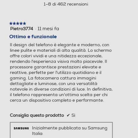
moderno
Supporto nanoSIM 4FF (SIM 1 + SIM 2 / SIM 1 + eSIM /
aprirà
1–8 di 462 recensioni
Dual eSIM) 5G Downlink 4.66 Gbps, Uplink 626 Mbps
una
Dual SIM (1 4FF + 1 eSIM)
4G / LTE Cat. 20 DL 2000 Mbps, Cat. 18 UL 200 Mbps
finestra
modale.
di grande
★★★★★
★★★★★
·
11 mesi fa
Pietro3774
5
Funzioni
su
Ottimo e funzionale
Sistema operativo
Sistema operativo
5
Presenza AI
Il design del telefono è elegante e moderno, con
stelle.
impatto
linee pulite e materiali di alta qualità. Lo schermo
Android
Android
Con AI
offre colori vividi e una nitidezza eccezionale,
rendendo l'esperienza visiva molto piacevole. Il
Versione sistema operativ
Versione sistema operativ
processore garantisce prestazioni elevate e
Comandi vocali
reattive, perfette per l'utilizzo quotidiano e il
o
o
gaming. La fotocamera cattura immagini
dettagliate e luminose, con una versatilità
Ti presentiamo Galaxy S25 e S25+.
Android 15
14 stock
notevole in diverse condizioni di luce. In definitiva,
Un design elegante e di qualità
Viva voce
il telefono rappresenta un'ottima scelta per chi
cerca un dispositivo completo e performante.
Core processore
Core processore
racchiuso in un robusto telaio in
alluminio con uno schermo
Octa Core
Octa Core
Consiglia questo prodotto
✔
Sì
immersivo, una fotocamera
Vibrazione
avanzata, ora ancora più sottile per
Inizialmente pubblicata su Samsung
Velocità del processore in
Velocità del processore in
una presa più comoda.
Italia
GHz
GHz