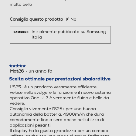
1 + eSIM / Dual eSIM) 5G D
molto bello
ownlink 4.66 Gbps, Uplink
626 Mbps 4G / LTE Cat. 20
Consiglia questo prodotto
✘
No
DL 2000 Mbps, Cat. 18 UL
200 Mbps
Inizialmente pubblicata su Samsung
Italia
Presenza AI
Presenza AI
Con AI
Senza AI
★★★★★
★★★★★
Comandi vocali
Comandi vocali
·
un anno fa
Mat26
5
su
Scelta ottimale per prestazioni sbalorditive
5
Play Video
L'S25+ è un prodotto veramente efficiente,
stelle.
veloce nello svolgere le funzioni e il nuovo sistema
Viva voce
Viva voce
Riepiloghi
operativo One UI 7 è veramente fluido e bello da
vedere.
Consiglio vivamente l'S25+ per una buona
autonomia della batteria, 4900mAh che dura
comodamente fino a sera anche nell'utilizzo di
personalizza
Vibrazione
Vibrazione
applicazioni pesanti.
Il display ha la giusta grandezza per un comodo