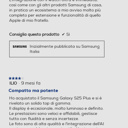
Tastiera touchscreen
Flash incorporato
Flash incorporato
così come con gli altri prodotti Samsung di casa,
in pratica un ecosistema a mio avviso molto più
completo per estensione e funzionalità di quello
Apple di mio fratello.
Fotocamera frontale
Fotocamera frontale
Prestazioni
Consiglia questo prodotto
✔
Sì
Nuova Classe efficienza energetica
Inizialmente pubblicata su Samsung
Italia
B
Megapixel fotocamera fron
Megapixel fotocamera fron
tale
tale
Durata della batteria per ciclo (ore:min)
12
16
43,38
★★★★★
★★★★★
·
9 mesi fa
ILlO
4
Capacità di memoria-GB
Capacità di memoria-GB
Durata della batteria in cicli
su
Compatto ma potente
5
Ho acquistato il Samsung Galaxy S25 Plus e si è
stelle.
256
256
2000
rivelato un solido top di gamma.
​Il display è eccezionale, molto luminoso e definito.
Classe di riparabilità
Capacità RAM - MB
Capacità RAM - MB
Le prestazioni sono veloci e affidabili, gestisce
tutto con fluidità e senza incertezze.
Classe di riparabilità C
​Le foto sono di alta qualità e l'integrazione dell'AI
12000
4000