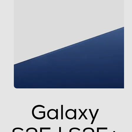
Sistema operativo
Android
Versione sistema operativo
Android 15
Core processore
Octa Core
Velocità del processore in GHz
4,47
Galaxy
Descrizione processore
Processore a 64 bit Octa Core Qualcomm SM8750
(Snapdragon 8 Elite for Galaxy) (Dual Core 4.47 GHz +
Exa Core 3.5 GHz)