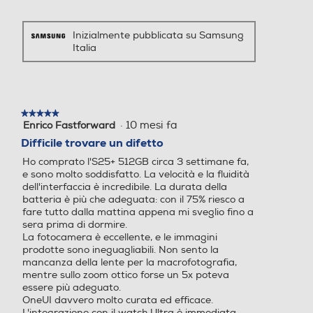
grandiosi
60 (Full 50 MP), 1848x400
0 (Full 12 MP) Registrazion
e Video: 4320x7680 (8K 3
Inizialmente pubblicata su Samsung
Navigazione
0 fps), 2160x3840 (UHD 6
Italia
0 fps), 2160x3840 (UHD 3
GPS
0 fps), 1080x1920 (FHD 6
Il design è più sottile, ma la scelta è
0 fps), 1080x1920 (FHD 3
molto più ampia con Galaxy S25 e
0 fps), 720x1280 (HD 30 f
★★★★★
★★★★★
ps), 1440x1440 (1:1), 1080x
S25+. Sono infatti dotati di un
·
10 mesi fa
Enrico Fastforward
5
2336 (Full)
Alimentazione
processore progettato su misura (il
su
Difficile trovare un difetto
5
più potente da noi creato), di una
Ho comprato l'S25+ 512GB circa 3 settimane fa,
stelle.
Zoom fotocamera
Zoom fotocamera
Ricarica Wireless
durata della batteria ottimizzata e
e sono molto soddisfatto. La velocità e la fluidità
dell'interfaccia è incredibile. La durata della
della nostra AI più innovativa. Scegli
Zoom ottico a 3x, zoom di q
batteria è più che adeguata: con il 75% riesco a
di fare le cose ancora più in grande
fare tutto dalla mattina appena mi sveglio fino a
ualità ottica a 2x, zoom digi
Tipo di batteria
sera prima di dormire.
e opta per il Galaxy S25+ con display
tale fino a 30x
La fotocamera è eccellente, e le immagini
da 6,7 pollici.
prodotte sono ineguagliabili. Non sento la
4.900 mAh Ricarica Ultra-Rapida 45W
Presenza autofocus
Presenza autofocus
mancanza della lente per la macrofotografia,
mentre sullo zoom ottico forse un 5x poteva
essere più adeguato.
Tastiera
OneUI davvero molto curata ed efficace.
L'integrazione con il watch Ultra è immediata,