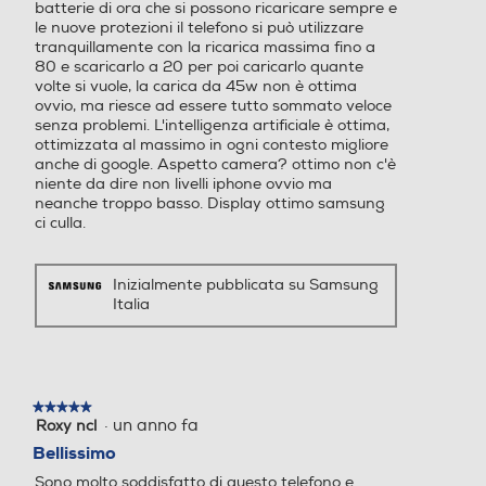
7,3
attività di ogni giorno con il minimo
batterie di ora che si possono ricaricare sempre e
le nuove protezioni il telefono si può utilizzare
sforzo.
Porta USB
Porta USB
Peso-gr
tranquillamente con la ricarica massima fino a
80 e scaricarlo a 20 per poi caricarlo quante
volte si vuole, la carica da 45w non è ottima
190
ovvio, ma riesce ad essere tutto sommato veloce
senza problemi. L'intelligenza artificiale è ottima,
Tipo USB
Tipo USB
ottimizzata al massimo in ogni contesto migliore
Informazioni sulla sicurezza del prodotto
anche di google. Aspetto camera? ottimo non c'è
niente da dire non livelli iphone ovvio ma
USB Type-C
USB Type-C
Clicca qui
neanche troppo basso. Display ottimo samsung
ci culla.
Altre connessioni
Altre connessioni
USB Type-C 3.2 Bluetooth
Inizialmente pubblicata su Samsung
Italia
5.4 Wi-Fi 7 802.11a/b/g/n/
ac/ax/be 2.4GHz+5GHz+6G
Hz, EHT320, MIMO, 4096-
QAM GPS, Glonass, Beidou,
Galileo, QZSS Wi-Fi Direct™
★★★★★
★★★★★
Play Video
UWB (6 - 8.5 GHz) NFC An
·
un anno fa
Roxy ncl
5
droid auto Supporto nanoS
su
Bellissimo
5
IM 4FF (SIM 1 + SIM 2 / SIM
Sono molto soddisfatto di questo telefono e
stelle.