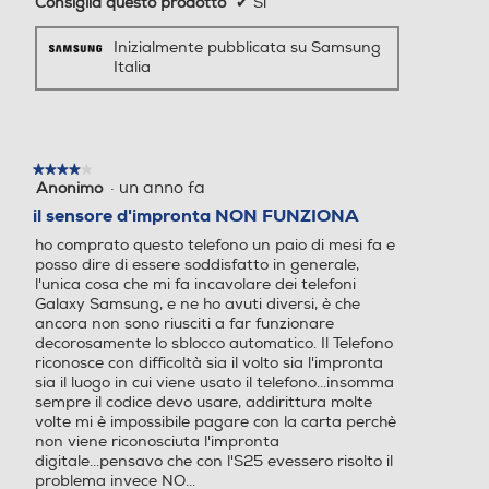
Consiglia questo prodotto
✔
Sì
a/e
a/e
Internet,
Inizialmente pubblicata su Samsung
Tripla fotocamera posterior
Fotocamera da 50MP + 8M
Italia
Standard
e con AF e FlashLED: Gran
P ultragrandangolare
dangolare 50 MP, F1.8 Ultr
4G-LTE
a Grandangolare 12 MP, F2
.2 Teleobiettivo 10 MP, F2.4
★★★★★
★★★★★
Fotocamera anteriore: 12
·
un anno fa
Anonimo
4
MP, F2.2 Modalità: Fotogra
su
5G-LTE
il sensore d'impronta NON FUNZIONA
fia, Video, Ritratto, Pro, Vid
5
eo Pro, Notte, Cibo, Panora
ho comprato questo telefono un paio di mesi fa e
stelle.
ma, Rallentatore, Hyperlap
posso dire di essere soddisfatto in generale,
l'unica cosa che mi fa incavolare dei telefoni
se, Video Ritratto, Doppia r
WLAN
Galaxy Samsung, e ne ho avuti diversi, è che
egistrazione, Scatto singolo
ancora non sono riusciti a far funzionare
, Bixby Vision, Spazio AR Fo
decorosamente lo sblocco automatico. Il Telefono
Wi-Fi
Play Video
to: 6120x8160 (3:4 50 MP),
riconosce con difficoltà sia il volto sia l'impronta
3000x4000 (3:4 12 MP), 4
sia il luogo in cui viene usato il telefono...insomma
592x8160 (9:16 50 MP), 2
sempre il codice devo usare, addirittura molte
Sempliceme
Chiamate
volte mi è impossibile pagare con la carta perchè
252x4000 (9:16 12 MP), 61
non viene riconosciuta l'impronta
12x6112 (1:1 50 MP), 2992x
Videochiamata
digitale...pensavo che con l'S25 evessero risolto il
2992 (1:1 12 MP), 3768x81
problema invece NO...