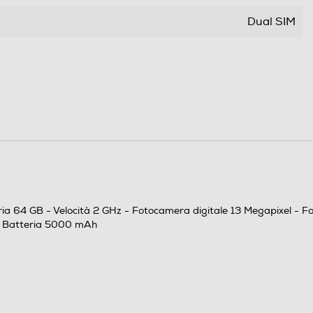
Dual SIM
Bar phone
Quadri Band - Dual Mode UMTS/GSM
Android
13
ia 64 GB - Velocità 2 GHz - Fotocamera digitale 13 Megapixel - F
Octa Core
- Batteria 5000 mAh
2