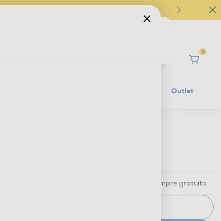
0
Ciao
Mobilità Elettrica
Lifestyle
Outlet
€ 39,90
IVA e contributo RAEE inclusi
Ritiro in negozio
in 30 minuti e sempre gratuito
AVVISAMI