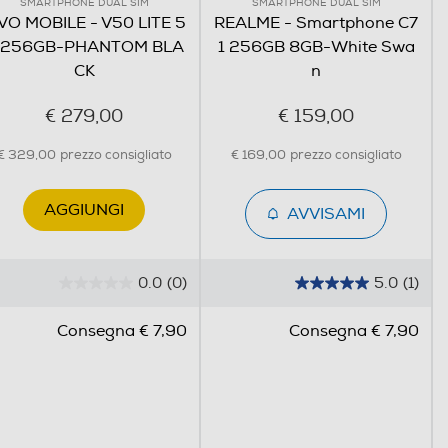
SMARTPHONE DUAL SIM
SMARTPHONE DUAL SIM
VO MOBILE - V50 LITE 5
REALME - Smartphone C7
 256GB-PHANTOM BLA
1 256GB 8GB-White Swa
CK
n
€ 279,00
€ 159,00
€ 329,00
prezzo consigliato
€ 169,00
prezzo consigliato
AGGIUNGI
AVVISAMI
0.0
(0)
5.0
(1)
0
5
.
.
Consegna € 7,90
Consegna € 7,90
0
0
s
s
u
u
5
5
s
s