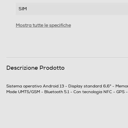
SIM
Format
Mostra tutte le specifiche
Banda
Sistema Operativo - Processore
Sistema operativo
Descrizione Prodotto
Versione sistema operativo
Sistema operativo Android 13 - Display standard 6,6" - Memor
Core processore
Mode UMTS/GSM - Bluetooth 5.1 - Con tecnologia NFC - GPS 
Velocità del processore in GHz
Fotocamera