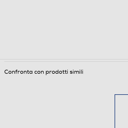
Internet
Velocità download 4G LTE-Mbps
Velocità upload 4G LTE-Mbps
Connessioni
Bluetooth
Confronta con prodotti simili
Tecnologia NFC
Porta USB
Funzioni
Viva voce