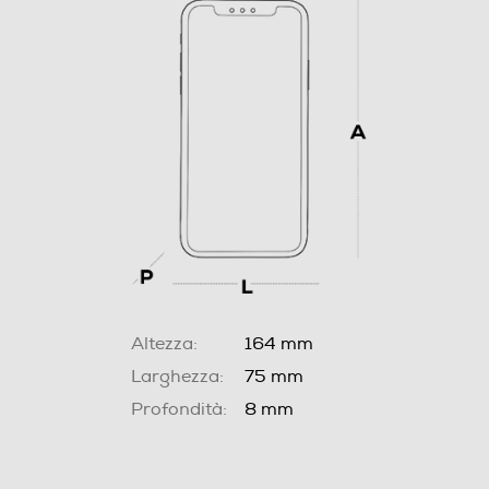
Altezza:
164 mm
Larghezza:
75 mm
Profondità:
8 mm