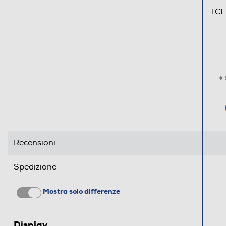
Vibrazione
TCL
Standard
4G-LTE
5G-LTE
€
UMTS
WLAN
Recensioni
Chiamate
Spedizione
Videochiamata
Mostra solo differenze
Navigazione
GPS
Display