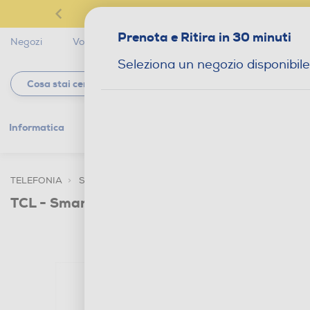
Prenota e Ritira in 30 minuti
Negozi
Volantini
Servizi
Star Club
Magaz
Seleziona un negozio disponibile
Informatica
Gaming
Telefonia
Tv e
TELEFONIA
SMARTPHONE E CELLULARI
SMARTPHONE DUA
TCL - Smartphone TCL 406S-BLU