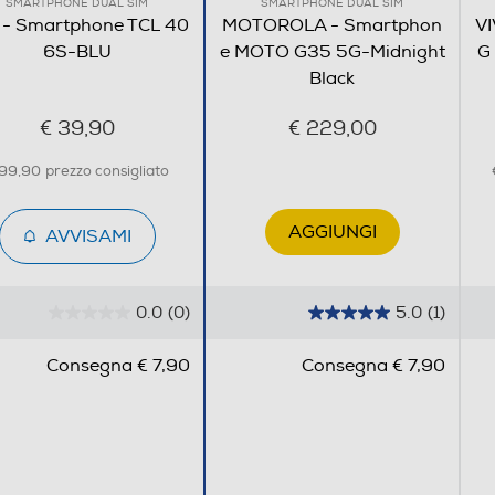
SMARTPHONE DUAL SIM
SMARTPHONE DUAL SIM
 - Smartphone TCL 40
MOTOROLA - Smartphon
VI
6S-BLU
e MOTO G35 5G-Midnight
G
Black
€ 39,90
€ 229,00
 99,90
prezzo consigliato
AGGIUNGI
AVVISAMI
Wi-Fi
0.0
(0)
5.0
(1)
0
5
.
.
Consegna € 7,90
Consegna € 7,90
0
0
s
s
u
u
5
5
s
s