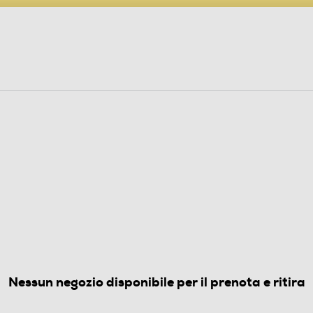
PARTECIPA AL CONCORSO ANNIVERSARIO
ine
 Audio
Elettrodomestici
Foto, Video, Droni
L SIM
(0)
Nessun negozio disponibile per il prenota e ritira