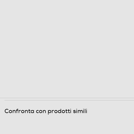
MegaPixel totali
Altre specifiche fotocamera/e
Presenza autofocus
Flash incorporato
Fotocamera frontale
Megapixel fotocamera frontale
Memoria
Capacità di memoria-GB
Confronta con prodotti simili
Tipo di RAM
Tipo di memoria