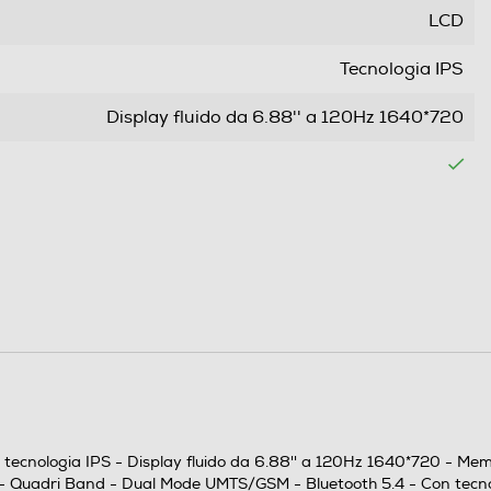
LCD
Tecnologia IPS
Display fluido da 6.88'' a 120Hz 1640*720
Offerta con SIM
Dual SIM
Nano
Slide
on tecnologia IPS - Display fluido da 6.88'' a 120Hz 1640*720 - 
Quadri Band - Dual Mode UMTS/GSM
M - Quadri Band - Dual Mode UMTS/GSM - Bluetooth 5.4 - Con tec