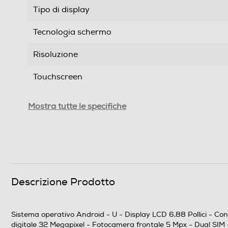
Tipo di display
Tecnologia schermo
Risoluzione
Touchscreen
Tipologia
Mostra tutte le specifiche
Tipo di offerta
SIM
Formato Slot SIM
Descrizione Prodotto
Format
Sistema operativo Android - U - Display LCD 6,88 Pollici - C
Banda
digitale 32 Megapixel - Fotocamera frontale 5 Mpx - Dual SI