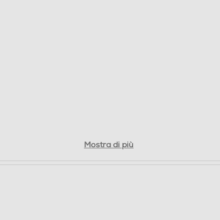
32
Posteriore: 32MP+Auxiliary lens Frontale: 8MP
5
Mostra di più
64
DDR4
Micro SD