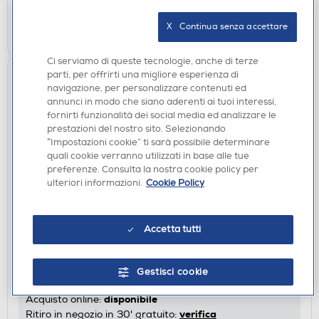
AGGIUNGI
X   Continua senza accettare
Ci serviamo di queste tecnologie, anche di terze
parti, per offrirti una migliore esperienza di
navigazione, per personalizzare contenuti ed
annunci in modo che siano aderenti ai tuoi interessi,
fornirti funzionalità dei social media ed analizzare le
prestazioni del nostro sito. Selezionando
“Impostazioni cookie” ti sarà possibile determinare
quali cookie verranno utilizzati in base alle tue
preferenze. Consulta la nostra cookie policy per
ulteriori informazioni.
Cookie Policy
SMARTPHONE DUAL SIM
Accetta tutti
XIAOMI - Smartphone REDMI 17 4GB/128GB-Deep
Blue
€ 199,00
Gestisci cookie
disponibile
Acquisto online:
verifica
Ritiro in negozio in 30' gratuito: