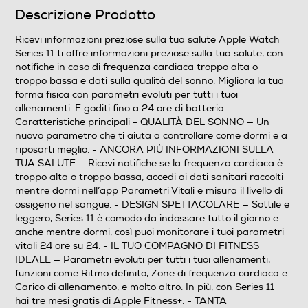
Videocamera incorporata
Descrizione Prodotto
Ricevi informazioni preziose sulla tua salute Apple Watch
Series 11 ti offre informazioni preziose sulla tua salute, con
Cinturino intercambiabile
notifiche in caso di frequenza cardiaca troppo alta o
troppo bassa e dati sulla qualità del sonno. Migliora la tua
forma fisica con parametri evoluti per tutti i tuoi
allenamenti. E goditi fino a 24 ore di batteria.
Materiale cassa
Caratteristiche principali - QUALITÀ DEL SONNO — Un
nuovo parametro che ti aiuta a controllare come dormi e a
Alluminio
riposarti meglio. - ANCORA PIÙ INFORMAZIONI SULLA
TUA SALUTE — Ricevi notifiche se la frequenza cardiaca è
Waterproof
troppo alta o troppo bassa, accedi ai dati sanitari raccolti
mentre dormi nell’app Parametri Vitali e misura il livello di
ossigeno nel sangue. - DESIGN SPETTACOLARE — Sottile e
Non waterproof
leggero, Series 11 è comodo da indossare tutto il giorno e
anche mentre dormi, così puoi monitorare i tuoi parametri
Altre caratteristiche
vitali 24 ore su 24. - IL TUO COMPAGNO DI FITNESS
IDEALE — Parametri evoluti per tutti i tuoi allenamenti,
Display Retina OLED LTPO3 alwayson con ampio
funzioni come Ritmo definito, Zone di frequenza cardiaca e
angolo di visualizzazione Display in vetro IonX due volte
Carico di allenamento, e molto altro. In più, con Series 11
pi resistente ai graffi (casse in alluminio)8 Display in
hai tre mesi gratis di Apple Fitness+. - TANTA
cristallo di zaffiro (casse in titanio) Fino a 2000 nit di