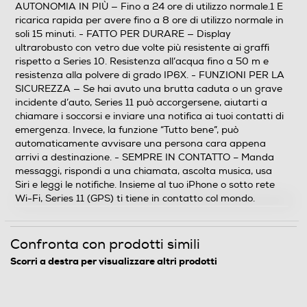
AUTONOMIA IN PIÙ — Fino a 24 ore di utilizzo normale.1 E
luminosit di picco Luminosit minima 1 nit 326 pixel per
ricarica rapida per avere fino a 8 ore di utilizzo normale in
pollice
soli 15 minuti. - FATTO PER DURARE — Display
ultrarobusto con vetro due volte più resistente ai graffi
Descrizione marketing
rispetto a Series 10. Resistenza all’acqua fino a 50 m e
resistenza alla polvere di grado IP6X. - FUNZIONI PER LA
Ricevi informazioni preziose sulla tua salute Apple
SICUREZZA — Se hai avuto una brutta caduta o un grave
Watch Series 11 ti offre informazioni preziose sulla tua
incidente d’auto, Series 11 può accorgersene, aiutarti a
salute, con notifiche in caso di frequenza cardiaca
chiamare i soccorsi e inviare una notifica ai tuoi contatti di
troppo alta o troppo bassa e dati sulla qualità del
emergenza. Invece, la funzione “Tutto bene”, può
sonno. Migliora la tua forma fisica con parametri evoluti
automaticamente avvisare una persona cara appena
per tutti i tuoi allenamenti. E goditi fino a 24 ore di
arrivi a destinazione. - SEMPRE IN CONTATTO – Manda
batteria. Caratteristiche principali - QUALITÀ DEL
messaggi, rispondi a una chiamata, ascolta musica, usa
SONNO — Un nuovo parametro che ti aiuta a
Siri e leggi le notifiche. Insieme al tuo iPhone o sotto rete
controllare come dormi e a riposarti meglio. - ANCORA
Wi-Fi, Series 11 (GPS) ti tiene in contatto col mondo.
PIÙ INFORMAZIONI SULLA TUA SALUTE — Ricevi
notifiche se la frequenza cardiaca è troppo alta o
troppo bassa, accedi ai dati sanitari raccolti mentre
Confronta con prodotti simili
dormi nell’app Parametri Vitali e misura il livello di
Scorri a destra per visualizzare altri prodotti
ossigeno nel sangue. - DESIGN SPETTACOLARE —
Sottile e leggero, Series 11 è comodo da indossare tutto
il giorno e anche mentre dormi, così puoi monitorare i