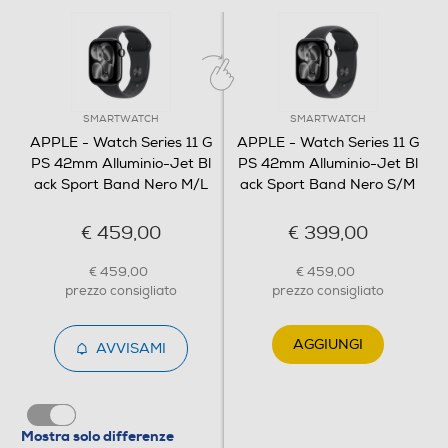
tuoi parametri vitali 24 ore su 24. - IL TUO COMPAGNO
DI FITNESS IDEALE — Parametri evoluti per tutti i tuoi
allenamenti, funzioni come Ritmo definito, Zone di fre
Display
SMARTWATCH
SMARTWATCH
Tipo di display
APPLE - Watch Series 11 G
APPLE - Watch Series 11 G
PS 42mm Alluminio-Jet Bl
PS 42mm Alluminio-Jet Bl
ack Sport Band Nero M/L
OLED
ack Sport Band Nero S/M
Tecnologia schermo
€ 459,00
€ 399,00
Tecnologia OLED
€ 459,00
€ 459,00
prezzo consigliato
prezzo consigliato
Dimensione display in pollici
AGGIUNGI
1,65
AVVISAMI
Ris. orizzontale-pixel
374
Mostra solo differenze