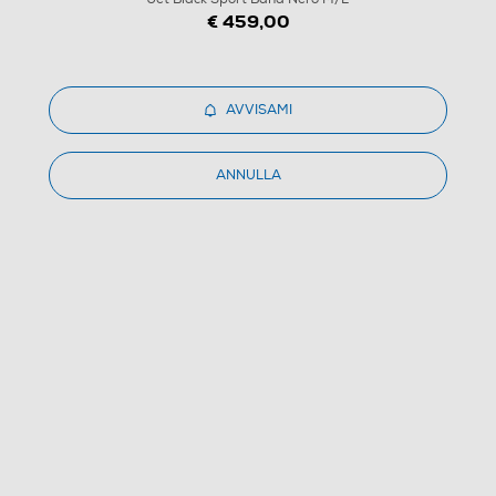
€ 459,00
1
/
9
AVVISAMI
APPLE - Watch Series 11 GPS 42mm Alluminio-Jet
ANNULLA
Black Sport Band Nero M/L
(0)
Dettagli Prodotto
Confronta
€ 369,99
IVA e contributo RAEE inclusi
Ritiro in negozio
in 30 minuti e sempre gratuito