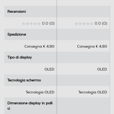
Ris. verticale-pixel
Recensioni
Recensioni
446
0.0
(0)
0.0
(0)
0
0
Touchscreen
.
.
Spedizione
Spedizione
0
0
s
s
Consegna € 4,90
Consegna € 4,90
u
u
Funzioni e Plus
5
5
Tipo di display
Tipo di display
s
s
GPS
t
t
e
e
OLED
OLED
l
l
l
l
Tecnologia schermo
Tecnologia schermo
Microfono incorporato
e
e
.
.
Tecnologia OLED
Tecnologia OLED
Dimensione display in polli
Dimensione display in polli
Altoparlante
ci
ci