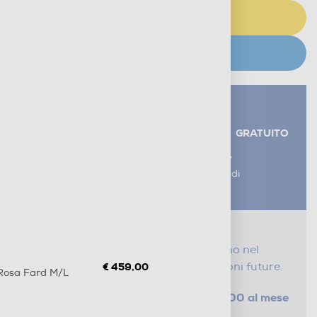
AGGIUNGI AL CARRELLO
CERCA NEGOZIO
Servizi aggiuntivi alla consegna*
RITIRO USATO RAEE
GRATUITO
AGGIUNGI UN SERVIZIO
*I servizi sono esclusi dal costo di
consegna
Proteggi il tuo acquisto
Con i nostri servizi Serena, ti seguiamo nel
tempo e risparmi sui costi di riparazioni future.
€ 459,00
Rosa Fard M/L
da € 5,00 al mese
SELEZIONA UN PIANO