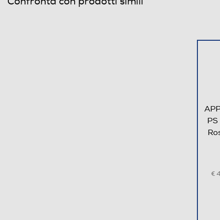
Confronta con prodotti simili
Ris. orizzontale-pixel
Ris. verticale-pixel
Touchscreen
Funzioni e Plus
APP
GPS
PS
Ro
Microfono incorporato
Altoparlante
€ 
Altre funzioni
Vibrazione