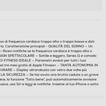
 caso di frequenza cardiaca troppo alta o troppo bassa e dati
atteria. Caratteristiche principali - QUALITÀ DEL SONNO — Un
cevi notifiche se la frequenza cardiaca è troppo alta o
- DESIGN SPETTACOLARE — Sottile e leggero, Series 11 è comodo
DI FITNESS IDEALE — Parametri evoluti per tutti i tuoi
11 hai tre mesi gratis di Apple Fitness+. - TANTA AUTONOMIA IN
ER DURARE — Display ultrarobusto con vetro due volte più
 PER LA SICUREZZA — Se hai avuto una brutta caduta o un grave
Invece, la funzione “Tutto bene”, può automaticamente avvisare
 usa Siri e leggi le notifiche. Insieme al tuo iPhone o sotto