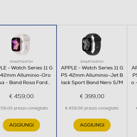
374
446
SMARTWATCH
SMARTWATCH
LE - Watch Series 11 G
APPLE - Watch Series 11 G
AP
 42mm Alluminio-Oro
PS 42mm Alluminio-Jet B
P
sa - Band Rosa Fard
…
lack Sport Band Nero S/M
o 
€ 459,00
€ 399,00
459,00
prezzo consigliato
€ 459,00
prezzo consigliato
Y
AGGIUNGI
AGGIUNGI