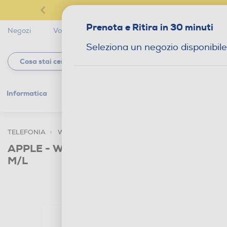
Prenota e Ritira in 30 minuti
Negozi
Volantini
Servizi
Star Club
Magaz
Seleziona un negozio disponibile
Informatica
Gaming
Telefonia
Tv e
TELEFONIA
WEARABLE
SMARTWATCH
APPLE - Watch Series 11 GPS 42mm Allumin
M/L