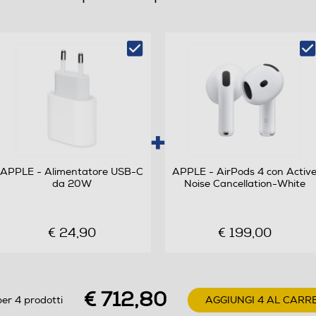
Non waterproof
Display Retina OLED LTPO3 alwayson con ampio
angolo di visualizzazione Display in vetro IonX due
volte pi resistente ai graffi (casse in alluminio)8
Display in cristallo di zaffiro (casse in titanio) Fino a
2000 nit di luminosit di picco Luminosit minima 1 nit
326 pixel per pollice
Ricevi informazioni preziose sulla tua salute Apple
APPLE - Alimentatore USB-C
APPLE - AirPods 4 con Activ
Watch Series 11 ti offre informazioni preziose sulla
da 20W
Noise Cancellation-White
tua salute, con notifiche in caso di frequenza
cardiaca troppo alta o troppo bassa e dati sulla
qualità del sonno. Migliora la tua forma fisica con
€ 24,90
€ 199,00
parametri evoluti per tutti i tuoi allenamenti. E
goditi fino a 24 ore di batteria. Caratteristiche
principali - QUALITÀ DEL SONNO — Un nuovo
€ 712,80
parametro che ti aiuta a controllare come dormi e a
er 4 prodotti
AGGIUNGI 4 AL CARR
riposarti meglio. - ANCORA PIÙ INFORMAZIONI