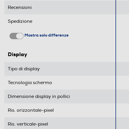
Recensioni
Spedizione
Specifiche sensori
Mostra solo differenze
Display
Water resistant
Profondità-m
Tipo di display
Tecnologia schermo
Connettività
Dimensione display in pollici
USB
Tipo USB
Ris. orizzontale-pixel
Wi-Fi
Ris. verticale-pixel