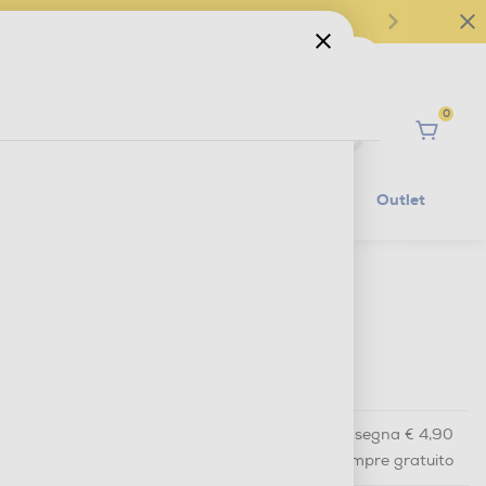
0
Ciao
Mobilità Elettrica
Lifestyle
Outlet
€ 459,00
IVA e contributo RAEE inclusi
€ 459,00
prezzo consigliato
Acquisto online
con consegna € 4,90
Ritiro in negozio
in 30 minuti e sempre gratuito