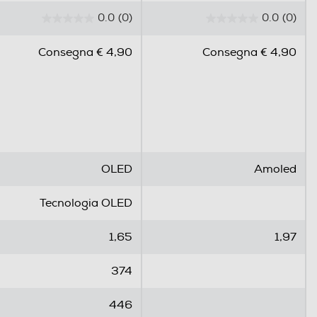
0.0
(0)
0.0
(0)
0
0
.
.
Consegna € 4,90
Consegna € 4,90
0
0
s
s
u
u
5
5
s
s
t
t
e
e
OLED
Amoled
l
l
l
l
Tecnologia OLED
e
e
.
.
1,65
1,97
374
446