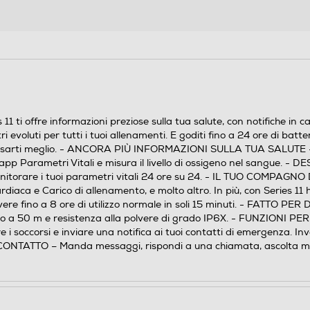
SULLA TUA SALUTE — Ricevi notifiche se la
frequenza cardiaca è troppo alta o troppo bassa,
accedi ai dati sanitari raccolti mentre dormi nell’app
Parametri Vitali e misura il livello di ossigeno nel
sangue. - DESIGN SPETTACOLARE — Sottile e
leggero, Series 11 è comodo da indossare tutto il
giorno e anche mentre dormi, così puoi monitorare
 11 ti offre informazioni preziose sulla tua salute, con notifiche in
i tuoi parametri vitali 24 ore su 24. - IL TUO
tri evoluti per tutti i tuoi allenamenti. E goditi fino a 24 ore di b
COMPAGNO DI FITNESS IDEALE — Parametri
posarti meglio. - ANCORA PIÙ INFORMAZIONI SULLA TUA SALUTE — Ri
evoluti per tutti i tuoi allenamenti, funzioni come
l’app Parametri Vitali e misura il livello di ossigeno nel sangue. 
onitorare i tuoi parametri vitali 24 ore su 24. - IL TUO COMPAGNO 
Ritmo definito, Zone di fre
rdiaca e Carico di allenamento, e molto altro. In più, con Series 
avere fino a 8 ore di utilizzo normale in soli 15 minuti. - FATTO P
a fino a 50 m e resistenza alla polvere di grado IP6X. - FUNZIONI
e i soccorsi e inviare una notifica ai tuoi contatti di emergenza. 
NTATTO – Manda messaggi, rispondi a una chiamata, ascolta musica,
OLED
Tecnologia OLED
1,65