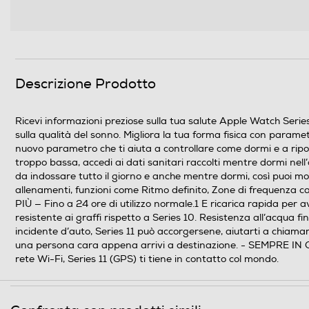
Descrizione marketing
Descrizione Prodotto
Ricevi informazioni preziose sulla tua salute Apple Watch Series
sulla qualità del sonno. Migliora la tua forma fisica con parame
nuovo parametro che ti aiuta a controllare come dormi e a ri
troppo bassa, accedi ai dati sanitari raccolti mentre dormi nel
da indossare tutto il giorno e anche mentre dormi, così puoi m
allenamenti, funzioni come Ritmo definito, Zone di frequenza ca
PIÙ — Fino a 24 ore di utilizzo normale.1 E ricarica rapida per 
Display
resistente ai graffi rispetto a Series 10. Resistenza all’acqu
incidente d’auto, Series 11 può accorgersene, aiutarti a chiamar
una persona cara appena arrivi a destinazione. - SEMPRE IN CO
Tipo di display
rete Wi-Fi, Series 11 (GPS) ti tiene in contatto col mondo.
Tecnologia schermo
Dimensione display in pollici