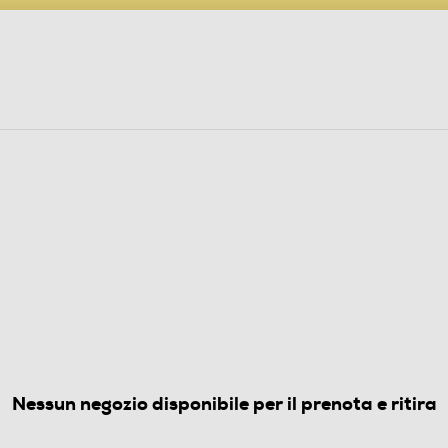
PARTECIPA AL CONCORSO ANNIVERSARIO
ine
 Audio
Elettrodomestici
Foto, Video, Droni
io-Oro Rosa - Band Rosa Fard
(0)
Nessun negozio disponibile per il prenota e ritira