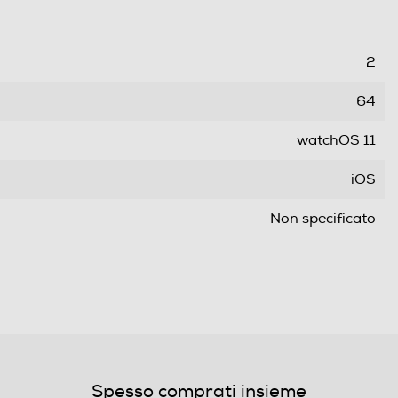
2
64
watchOS 11
iOS
Non specificato
Senza slot SIM
Alluminio
Spesso comprati insieme