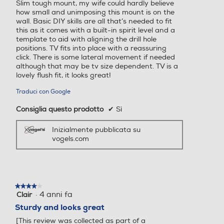
Slim tough mount, my wife could hardly believe
stelle.
how small and unimposing this mount is on the
wall. Basic DIY skills are all that’s needed to fit
this as it comes with a built-in spirit level and a
template to aid with aligning the drill hole
positions. TV fits into place with a reassuring
click. There is some lateral movement if needed
although that may be tv size dependent. TV is a
lovely flush fit, it looks great!
Traduci con Google
Consiglia questo prodotto
✔
Sì
Inizialmente pubblicata su
vogels.com
★★★★★
★★★★★
·
4 anni fa
Clair
4
su
Sturdy and looks great
5
[This review was collected as part of a
stelle.