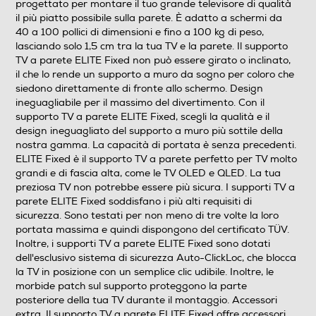
progettato per montare il tuo grande televisore di qualità
il più piatto possibile sulla parete. È adatto a schermi da
Copertura estetica cavi
40 a 100 pollici di dimensioni e fino a 100 kg di peso,
lasciando solo 1,5 cm tra la tua TV e la parete. Il supporto
TV a parete ELITE Fixed non può essere girato o inclinato,
il che lo rende un supporto a muro da sogno per coloro che
siedono direttamente di fronte allo schermo. Design
Altezza regolabile
ineguagliabile per il massimo del divertimento. Con il
supporto TV a parete ELITE Fixed, scegli la qualità e il
design ineguagliato del supporto a muro più sottile della
nostra gamma. La capacità di portata è senza precedenti.
Ruote per lo spostamento
ELITE Fixed è il supporto TV a parete perfetto per TV molto
grandi e di fascia alta, come le TV OLED e QLED. La tua
preziosa TV non potrebbe essere più sicura. I supporti TV a
parete ELITE Fixed soddisfano i più alti requisiti di
Accessori in dotazione
sicurezza. Sono testati per non meno di tre volte la loro
portata massima e quindi dispongono del certificato TÜV.
Supporto per TV, Kit per il montaggio a muro con spine
Inoltre, i supporti TV a parete ELITE Fixed sono dotati
fischer® Duo Power, Kit per il montaggio TV, Livella,
dell'esclusivo sistema di sicurezza Auto-ClickLoc, che blocca
Quick Installation Guide, DrillRight™ AR app, Dima di
la TV in posizione con un semplice clic udibile. Inoltre, le
foratura
morbide patch sul supporto proteggono la parte
posteriore della tua TV durante il montaggio. Accessori
Descrizione marketing
extra. Il supporto TV a parete ELITE Fixed offre accessori