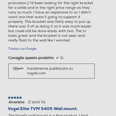
promotion.] I’d been looking for the right bracket
for a while and in the right price range as they
vary so much. I have an expensive tv so I didn’t
want one that wasn’t going to support it
properly. This bracket was fairly easy to put up,
there was 3 of us doing it so it was much easier
but could still be done easily with two. The tv
looks great and the bracket is not seen and
really flush to the wall like I wanted.
Traduci con Google
Consiglia questo prodotto
✔
Sì
Inizialmente pubblicata su
vogels.com
★★★★★
★★★★★
·
2 anni fa
Anonimo
5
su
Vogel Elite TVM 5405 Wall mount.
5
The Vogel's wall mount is a fine product. I had
stelle.