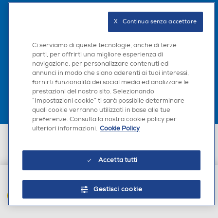
Seguici sui social
X   Continua senza accettare
Ci serviamo di queste tecnologie, anche di terze
parti, per offrirti una migliore esperienza di
navigazione, per personalizzare contenuti ed
Scarica la nostra app
annunci in modo che siano aderenti ai tuoi interessi,
fornirti funzionalità dei social media ed analizzare le
prestazioni del nostro sito. Selezionando
“Impostazioni cookie” ti sarà possibile determinare
quali cookie verranno utilizzati in base alle tue
preferenze. Consulta la nostra cookie policy per
ulteriori informazioni.
Cookie Policy
Euronics Italia SpA. Sede legale Via Montefeltro, 6/a 20156 Milano
Partita Iva, Codice Fiscale e iscrizione CCIAA Milano Monza Brianza Lodi
n. 13337170156. Codice intermediario SDI: HHBD9AK. Vendite soggette
Accetta tutti
agli Artt. 45 e ss del Codice del Consumo in tema di Diritti dei
Consumatori.
Gestisci cookie
AGGIUNGI AL CARRELLO