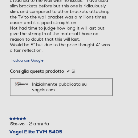
attached to the wall with no issues. I have used
slim brackets before but this one is ridiculously
slim, and compared to other brackets attaching
the TV to the wall bracket was a millions times
easier and it slipped straight on.
Not had time to judge how long it will last but
give the strength of the material I have no
reason to doubt that this will last.
Would be 5* but due to the price thought 4* was
a fair reflection.
Traduci con Google
Consiglia questo prodotto
✔
Sì
Inizialmente pubblicata su
vogels.com
★★★★★
★★★★★
·
2 anni fa
Ste-vo
5
su
Vogel Elite TVM 5405
5