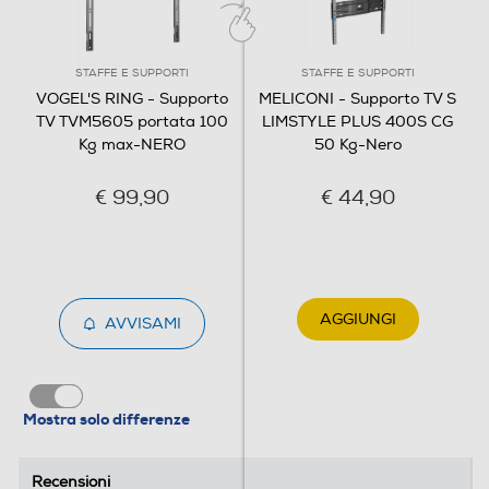
Dettagli strutturali
Dimensione min pollici
STAFFE E SUPPORTI
STAFFE E SUPPORTI
VOGEL'S RING - Supporto
MELICONI - Supporto TV S
40
TV TVM5605 portata 100
LIMSTYLE PLUS 400S CG
Kg max-NERO
50 Kg-Nero
Dimensione max pollici
100
€ 99,90
€ 44,90
Attacco VESA orizzontale min - cm
10
AGGIUNGI
AVVISAMI
Attacco VESA orizzontale max - cm
60
Attacco VESA verticale min - cm
Mostra solo differenze
10
Recensioni
Recensioni