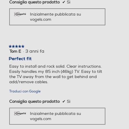
Consiglia questo prodotto
✔
Sì
Inizialmente pubblicata su
vogels.com
★★★★★
★★★★★
·
3 anni fa
Tom E
5
su
Perfect fit
5
Easy to install and rock solid. Clear instructions.
stelle.
Easily handles my 85 inch (46kg) TV. Easy to tilt
the TV away from the wall to get behind and
add/remove cables.
Traduci con Google
Consiglia questo prodotto
✔
Sì
Inizialmente pubblicata su
vogels.com