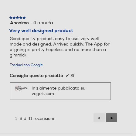
★★★★★
★★★★★
·
4 anni fa
Anonimo
5
su
Very well designed product
5
Good quality product, easy to use, very well
stelle.
made and designed. Arrived quickly. The App for
aligning is pretty hopeless and no more than a
gimmick.
Traduci con Google
Consiglia questo prodotto
✔
Sì
Inizialmente pubblicata su
vogels.com
Precedente
◄
Successiva
►
1–8 di 11 recensioni
Reviews
Reviews