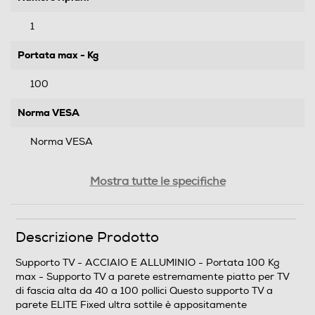
1
Portata max - Kg
100
Norma VESA
Norma VESA
Movimento verticale
Mostra tutte le specifiche
Rotazione orizzontale
Descrizione Prodotto
Supporto TV - ACCIAIO E ALLUMINIO - Portata 100 Kg
max - Supporto TV a parete estremamente piatto per TV
Supporto con motore
di fascia alta da 40 a 100 pollici Questo supporto TV a
parete ELITE Fixed ultra sottile è appositamente