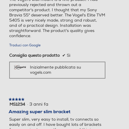
previously rejected and thrown out a
competitor's product. I thought that my Sony
Bravia 55" deserved better. The Vogel's Elite TVM
5405 is very nicely made, strong and robust,
and of a practical design. Installation was
straightforward. The product's quality gives
confidence.
Traduci con Google
Consiglia questo prodotto
✔
Sì
Inizialmente pubblicata su
vogels.com
★★★★★
★★★★★
·
3 anni fa
MS1234
5
su
Amazing super slim bracket
5
Super slim, very easy to install, tv connects so
stelle.
easily on and off. I have bought lots of brackets