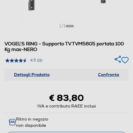
1
/
1
VOGEL'S RING - Supporto TV TVM5605 portata 100
Kg max-NERO
4.5
(11)
Dettagli Prodotto
Confronta
€ 83,80
IVA e contributo RAEE inclusi
Ritiro in negozio
non disponibile