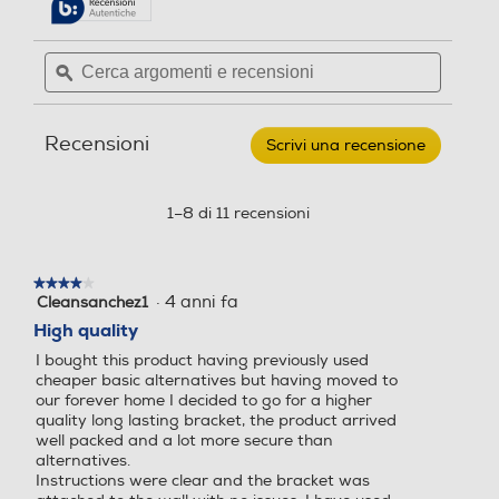
delle
Leggi
recensioni.
recensioni
per
Cerca
Cerca
VOGEL'S
argomenti
ϙ
argoment
RING
Altezza-mm
Altezza-mm
-
e
e
Supporto
recensioni
recensio
TV
Recensioni
TVM5605
435
119
Scrivi una recensione
.
portata
Questa
100
azione
Larghezza-mm
Larghezza-mm
Kg
aprirà
1–8 di 11 recensioni
max-
una
NERO
674
458
finestra
modale.
★★★★★
★★★★★
Profondità-mm
Profondità-mm
·
4 anni fa
Cleansanchez1
4
su
High quality
15
23
5
I bought this product having previously used
stelle.
cheaper basic alternatives but having moved to
Peso-Kg
Peso-Kg
our forever home I decided to go for a higher
quality long lasting bracket, the product arrived
well packed and a lot more secure than
2,3
1,58
alternatives.
Instructions were clear and the bracket was