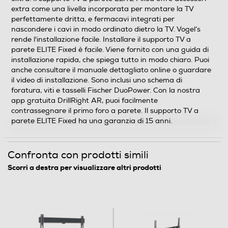
extra come una livella incorporata per montare la TV
Supporto TV a parete estremamente piatto per TV di
perfettamente dritta, e fermacavi integrati per
fascia alta da 40 a 100 pollici Questo supporto TV a
nascondere i cavi in modo ordinato dietro la TV. Vogel’s
parete ELITE Fixed ultra sottile è appositamente
rende l'installazione facile. Installare il supporto TV a
progettato per montare il tuo grande televisore di
parete ELITE Fixed è facile. Viene fornito con una guida di
qualità il più piatto possibile sulla parete. È adatto a
installazione rapida, che spiega tutto in modo chiaro. Puoi
schermi da 40 a 100 pollici di dimensioni e fino a 100 kg
anche consultare il manuale dettagliato online o guardare
di peso, lasciando solo 1,5 cm tra la tua TV e la parete. Il
il video di installazione. Sono inclusi uno schema di
foratura, viti e tasselli Fischer DuoPower. Con la nostra
supporto TV a parete ELITE Fixed non può essere girato
app gratuita DrillRight AR, puoi facilmente
o inclinato, il che lo rende un supporto a muro da sogno
contrassegnare il primo foro a parete. Il supporto TV a
per coloro che siedono direttamente di fronte allo
parete ELITE Fixed ha una garanzia di 15 anni.
schermo. Design ineguagliabile per il massimo del
divertimento Con il supporto TV a parete ELITE Fixed,
scegli la qualità e il design ineguagliato del supporto a
Confronta con prodotti simili
muro più sottile della nostra gamma. La capacità di
portata è senza precedenti. ELITE Fixed è il supporto TV
Scorri a destra per visualizzare altri prodotti
a parete perfetto per TV molto grandi e di fascia alta,
come le TV OLED e QLED. La tua preziosa TV non
potrebbe essere più sicura I supporti TV a parete ELITE
Fixed soddisfano i più al