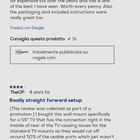
for expensive tvs over the years and this is one
of the best I have seen. Worth every penny. Also
the packaging and included instructions were
really great too.
Traduci con Google
Consiglia questo prodotto
✔
Sì
Inizialmente pubblicata su
vogels.com
★★★★★
★★★★★
·
4 anni fa
TheOP
4
su
Really straight forward setup
5
[This review was collected as part of a
stelle.
promotion.] I bought this wall mount specifically
for a 55" TV that has the connection right in the
middle of rear of the TV causing issues for the
standard TV mounts as they would cut off
around 50% of the usable ports which just wasn't