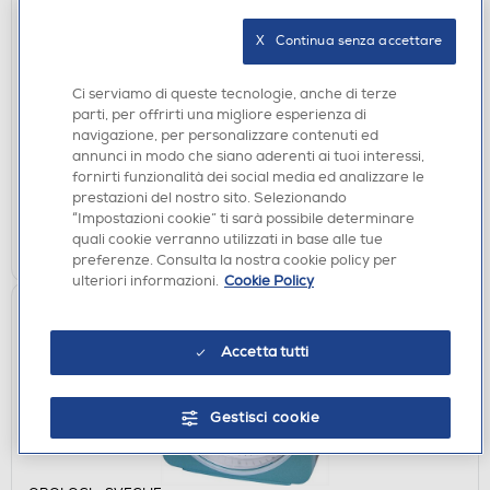
X   Continua senza accettare
OROLOGI - SVEGLIE
ELITE-DIANA - Sveglia con luce RS-7150-
AZZURRA
Ci serviamo di queste tecnologie, anche di terze
parti, per offrirti una migliore esperienza di
DISPONIBILE SOLO IN NEGOZIO
navigazione, per personalizzare contenuti ed
annunci in modo che siano aderenti ai tuoi interessi,
non disponibile
Acquisto online:
fornirti funzionalità dei social media ed analizzare le
verifica
Ritiro in negozio in 30' gratuito:
prestazioni del nostro sito. Selezionando
“Impostazioni cookie” ti sarà possibile determinare
CERCA NEGOZIO
quali cookie verranno utilizzati in base alle tue
preferenze. Consulta la nostra cookie policy per
ulteriori informazioni.
Cookie Policy
Accetta tutti
Gestisci cookie