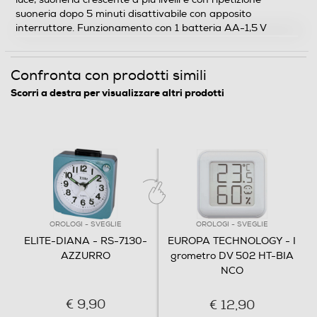
suoneria dopo 5 minuti disattivabile con apposito
interruttore. Funzionamento con 1 batteria AA-1,5 V
Posizionamento
Da tavolo
Confronta con prodotti simili
Scorri a destra per visualizzare altri prodotti
Calendario
Orologio radiocontrollato
Proiezione ora
OROLOGI - SVEGLIE
OROLOGI - SVEGLIE
ELITE-DIANA - RS-7130-
EUROPA TECHNOLOGY - I
AZZURRO
grometro DV 502 HT-BIA
NCO
Igrometro
€ 9,90
€ 12,90