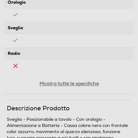
Orologio
Sveglia
Radio
Tipo d'alimentazione
Mostra tutte le specifiche
Batteria
Termometro
Descrizione Prodotto
Sveglia - Posizionabile a tavolo - Con orologio -
Alimentazione a Batteria - Cassa colore nero con frontale
Barometro
color azzurro, movimento al quarzo silenzioso, funzione
luce, suoneria crescente a più livelli e con ripetizione