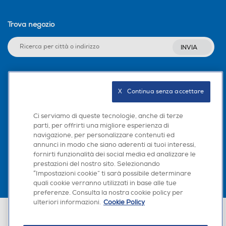
Trova negozio
INVIA
Seguici sui social
X   Continua senza accettare
Ci serviamo di queste tecnologie, anche di terze
parti, per offrirti una migliore esperienza di
navigazione, per personalizzare contenuti ed
Scarica la nostra app
annunci in modo che siano aderenti ai tuoi interessi,
fornirti funzionalità dei social media ed analizzare le
prestazioni del nostro sito. Selezionando
“Impostazioni cookie” ti sarà possibile determinare
quali cookie verranno utilizzati in base alle tue
preferenze. Consulta la nostra cookie policy per
ulteriori informazioni.
Cookie Policy
Euronics Italia SpA. Sede legale Via Montefeltro, 6/a 20156 Milano
Partita Iva, Codice Fiscale e iscrizione CCIAA Milano Monza Brianza Lodi