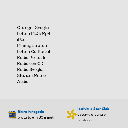
Questa
azione
aprirà
una
finestra
Orologi - Sveglie
modale.
Lettori Mp3/Mp4
iPod
Miniregistratori
Lettori Cd Portatili
Radio Portatili
Radio con CD
Radio Sveglie
Stazioni Meteo
Audio
Iscriviti a Star Club
Ritiro in negozio
accumula punti e
gratuito e in 30 minuti
vantaggi