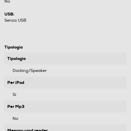
No
USB:
Senza USB
Tipologia
Tipologia
Docking/Speaker
Per iPod
Si
Per Mp3
No
Memory card reader