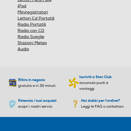
Borsa per trasporto
iPod
Miniregistratori
Lettori Cd Portatili
Airplay
Airplay
Accessori in dotazione
Radio Portatili
Radio con CD
Rockbox Bold XS Cavo per la ricarica (Micro USB) Cavo
Radio Sveglie
audio (3,5 mm) Clip per il trasporto
Stazioni Meteo
Audio
DLNA
DLNA
Dimensioni - Peso
Altezza-mm
USB
USB
Iscriviti a Star Club
Ritiro in negozio
110
accumula punti e
gratuito e in 30 minuti
vantaggi
Larghezza-mm
Potenzia i tuoi acquisti
Hai dubbi per l'ordine?
Tipo USB
Tipo USB
35
scopri i nostri servizi
Leggi le FAQ o contattaci
Profondità-mm
Bluetooth
Bluetooth
110