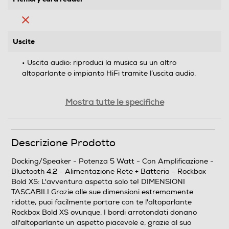
Uscite
• Uscita audio: riproduci la musica su un altro
altoparlante o impianto HiFi tramite l’uscita audio.
Tipo d'alimentazione
Mostra tutte le specifiche
Rete + Batteria
Display
Descrizione Prodotto
Docking/Speaker - Potenza 5 Watt - Con Amplificazione -
Bluetooth 4.2 - Alimentazione Rete + Batteria - Rockbox
Sveglia
Bold XS: L'avventura aspetta solo te! DIMENSIONI
TASCABILI Grazie alle sue dimensioni estremamente
ridotte, puoi facilmente portare con te l'altoparlante
Rockbox Bold XS ovunque. I bordi arrotondati donano
all'altoparlante un aspetto piacevole e, grazie al suo
Connessioni