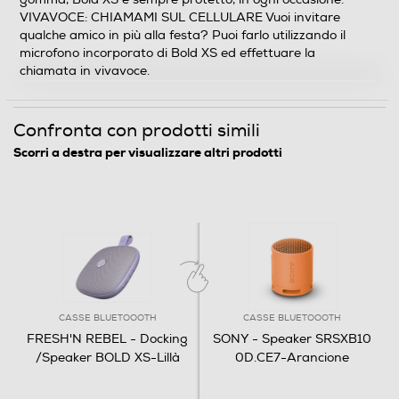
Tipo USB
VIVAVOCE: CHIAMAMI SUL CELLULARE Vuoi invitare
qualche amico in più alla festa? Puoi farlo utilizzando il
microfono incorporato di Bold XS ed effettuare la
chiamata in vivavoce.
Bluetooth
Bluetooth 4.2
Confronta con prodotti simili
Scorri a destra per visualizzare altri prodotti
Audio
Potenza-W
5
Amplificata
Amplificazione
CASSE BLUETOOOTH
CASSE BLUETOOOTH
FRESH'N REBEL - Docking
SONY - Speaker SRSXB10
Radio
/Speaker BOLD XS-Lillà
0D.CE7-Arancione