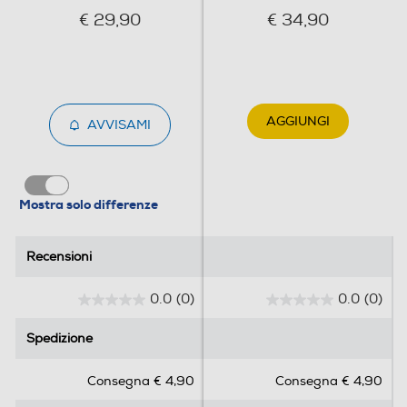
€ 29,90
€ 34,90
RDS -Radio Data System
Internet Radio
AGGIUNGI
AVVISAMI
Sensibilità-dB
Mostra solo differenze
77
Impedenza-ohm
Recensioni
Recensioni
4
0.0
(0)
0.0
(0)
0
0
Midrange
.
.
Spedizione
Spedizione
0
0
45
s
s
Consegna € 4,90
Consegna € 4,90
u
u
Subwoofer
5
5