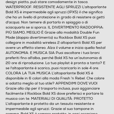
design piatto, può stare comodamente in tasca.
WATERPROOF: RESISTENTE AGLI SPRUZZI L’altoparlante
Wireless
Bold XS è impermeabile agli spruzzi (IPX5) il che significa
che ha un livello di protezione in grado di resistere ai getti
d'acqua. Non temere di portarlo in spiaggia o di
sciacquarlo se si sporca. IL DIVERTIMENTO RADDOPPIA:
Ethernet
PIÙ SIAMO, MEGLIO È Grazie alla modalità Double Fun
Mode (doppio divertimento) su Rockbox Bold XS puoi
collegare in modalità wireless 2 altoparlanti Bold XS per
avere un effetto stereo. Alza il volume e inizia quella festa!
Airplay
AUTONOMIA: E MUSICA SIA Puoi ascoltare i tuoi brani
preferiti fino all'alba, perché Bold XS ha un’autonomia di
20 ore di riproduzione. La tua playlist è pronta a tanto? E
se l'altoparlante è scarico, puoi ricaricarlo in sole 4 ore.
DLNA
COLORA LA TUA MUSICA L’altoparlante Bold XS è
disponibile in 6 colori alla moda Fresh ’n Rebel. Che colore
si adatta meglio al tuo stile? APPENDIMI DOVE VUOI
Grazie alla clip per il trasporto inclusa, puoi agganciare
facilmente il Rockbox Bold XS dove preferisci e portare la
USB
musica con te. MATERIALI DI QUALITÀ: PROTETTO
L'altoparlante è protetto da un tessuto resistente e
impermeabile agli spruzzi. Grazie al suo tampone in
gomma, Bold XS è sempre protetto, in ogni occasione.