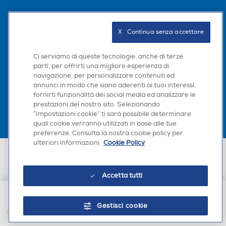
Seguici sui social
X   Continua senza accettare
Sensibilità-dB
Sensibilità-dB
Ci serviamo di queste tecnologie, anche di terze
parti, per offrirti una migliore esperienza di
77
navigazione, per personalizzare contenuti ed
Scarica la nostra app
annunci in modo che siano aderenti ai tuoi interessi,
Impedenza-ohm
Impedenza-ohm
fornirti funzionalità dei social media ed analizzare le
prestazioni del nostro sito. Selezionando
4
4
“Impostazioni cookie” ti sarà possibile determinare
quali cookie verranno utilizzati in base alle tue
preferenze. Consulta la nostra cookie policy per
Midrange
Midrange
ulteriori informazioni.
Cookie Policy
Euronics Italia SpA. Sede legale Via Montefeltro, 6/a 20156 Milano
45
Partita Iva, Codice Fiscale e iscrizione CCIAA Milano Monza Brianza Lodi
n. 13337170156. Codice intermediario SDI: HHBD9AK. Vendite soggette
Accetta tutti
agli Artt. 45 e ss del Codice del Consumo in tema di Diritti dei
Subwoofer
Subwoofer
Consumatori.
Gestisci cookie
AGGIUNGI AL CARRELLO
Tweeter
Tweeter