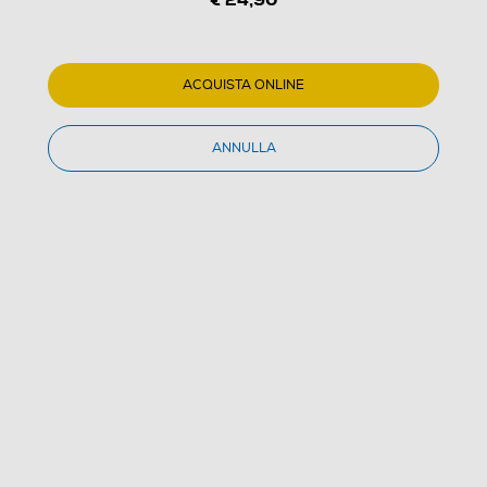
1
/
2
TREVI - EC 883 BL
ACQUISTA ONLINE
(0)
ANNULLA
Dettagli Prodotto
Confronta
€ 24,90
IVA e contributo RAEE inclusi
Acquisto online
con consegna € 4,90
Ritiro in negozio
in 30 minuti e sempre gratuito
AGGIUNGI AL CARRELLO