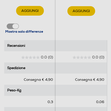
AGGIUNGI
AGGIUNGI
Mostra solo differenze
Recensioni
Recensioni
0.0
(0)
0.0
(0)
0
0
.
.
Spedizione
Spedizione
0
0
s
s
Consegna € 4,90
Consegna € 4,90
u
u
5
5
Peso-Kg
Peso-Kg
s
s
t
t
e
e
0,3
0,06
l
l