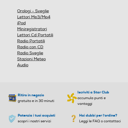
una
finestra
Orologi - Sveglie
modale.
Lettori Mp3/Mp4
iPod
Miniregistratori
Lettori Cd Portatili
Radio Portatili
Radio con CD
Radio Sveglie
Stazioni Meteo
Audio
Iscriviti a Star Club
Ritiro in negozio
accumula punti e
gratuito e in 30 minuti
vantaggi
Potenzia i tuoi acquisti
Hai dubbi per l'ordine?
scopri i nostri servizi
Leggi le FAQ o contattaci