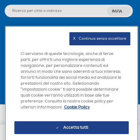
INVIA
Seguici sui social
X   Continua senza accettare
Ci serviamo di queste tecnologie, anche di terze
parti, per offrirti una migliore esperienza di
navigazione, per personalizzare contenuti ed
Scarica la nostra app
annunci in modo che siano aderenti ai tuoi interessi,
fornirti funzionalità dei social media ed analizzare le
prestazioni del nostro sito. Selezionando
“Impostazioni cookie” ti sarà possibile determinare
quali cookie verranno utilizzati in base alle tue
preferenze. Consulta la nostra cookie policy per
ulteriori informazioni.
Cookie Policy
Euronics Italia SpA. Sede legale Via Montefeltro, 6/a 20156 Milano
Partita Iva, Codice Fiscale e iscrizione CCIAA Milano Monza Brianza Lodi
n. 13337170156. Codice intermediario SDI: HHBD9AK. Vendite soggette
Accetta tutti
agli Artt. 45 e ss del Codice del Consumo in tema di Diritti dei
Consumatori.
€ 24,90