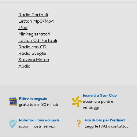
aprirà
minosità variabile (alta/me
una
dia/bassa) Funzione SLEE
finestra
Radio Portatili
P Presa di alimentazione m
modale.
Lettori Mp3/Mp4
icro USB DC 5V (cavo micro
iPod
USB incluso - alimentatore
Miniregistratori
NON incluso)
Lettori Cd Portatili
Radio con CD
Peso-Kg
Peso-Kg
Radio Sveglie
Stazioni Meteo
0,35
0,62
Audio
Altezza-mm
Altezza-mm
90
Iscriviti a Star Club
Ritiro in negozio
accumula punti e
Larghezza-mm
Larghezza-mm
gratuito e in 30 minuti
vantaggi
51
Potenzia i tuoi acquisti
Hai dubbi per l'ordine?
scopri i nostri servizi
Leggi le FAQ o contattaci
Profondità-mm
Profondità-mm