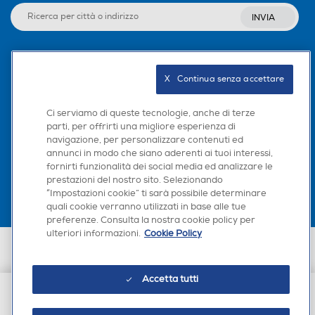
INVIA
Seguici sui social
X   Continua senza accettare
Ci serviamo di queste tecnologie, anche di terze
parti, per offrirti una migliore esperienza di
navigazione, per personalizzare contenuti ed
Scarica la nostra app
annunci in modo che siano aderenti ai tuoi interessi,
fornirti funzionalità dei social media ed analizzare le
prestazioni del nostro sito. Selezionando
“Impostazioni cookie” ti sarà possibile determinare
quali cookie verranno utilizzati in base alle tue
preferenze. Consulta la nostra cookie policy per
ulteriori informazioni.
Cookie Policy
Euronics Italia SpA. Sede legale Via Montefeltro, 6/a 20156 Milano
Partita Iva, Codice Fiscale e iscrizione CCIAA Milano Monza Brianza Lodi
n. 13337170156. Codice intermediario SDI: HHBD9AK. Vendite soggette
Accetta tutti
agli Artt. 45 e ss del Codice del Consumo in tema di Diritti dei
Consumatori.
€ 49,90