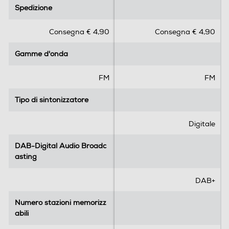
.
.
Spedizione
Spedizione
0
0
s
s
Consegna € 4,90
Consegna € 4,90
u
u
5
5
Gamme d'onda
Gamme d'onda
s
s
t
t
e
e
FM
FM
l
l
l
l
Tipo di sintonizzatore
Tipo di sintonizzatore
e
e
.
.
Digitale
DAB-Digital Audio Broadc
DAB-Digital Audio Broadc
asting
asting
DAB+
Numero stazioni memorizz
Numero stazioni memorizz
abili
abili