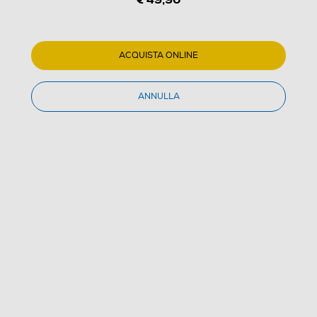
1
/
3
TREVI - DAB 7F92 R
ACQUISTA ONLINE
(0)
ANNULLA
Dettagli Prodotto
Confronta
€ 49,90
IVA e contributo RAEE inclusi
Acquisto online
con consegna € 4,90
Ritiro in negozio
in 30 minuti e sempre gratuito
AGGIUNGI AL CARRELLO