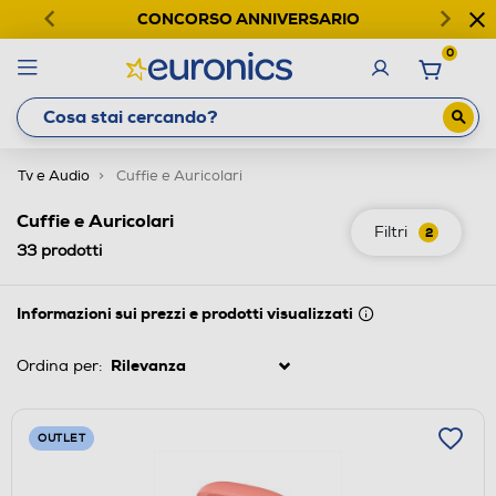
CONCORSO ANNIVERSARIO
0
Tv e Audio
Cuffie e Auricolari
Cuffie e Auricolari
Filtri
2
33
prodotti
Informazioni sui prezzi e prodotti visualizzati
Ordina per:
OUTLET