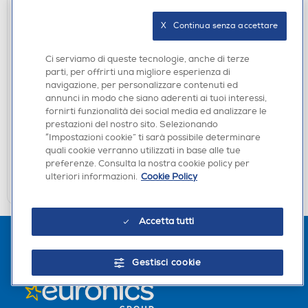
X   Continua senza accettare
Ci serviamo di queste tecnologie, anche di terze
AURICOLARI
parti, per offrirti una migliore esperienza di
MARSHALL - Minor III TWS Cuffie-Nero
navigazione, per personalizzare contenuti ed
annunci in modo che siano aderenti ai tuoi interessi,
DISPONIBILE SOLO IN NEGOZIO
fornirti funzionalità dei social media ed analizzare le
prestazioni del nostro sito. Selezionando
non disponibile
Acquisto online:
“Impostazioni cookie” ti sarà possibile determinare
verifica
Ritiro in negozio in 30' gratuito:
quali cookie verranno utilizzati in base alle tue
preferenze. Consulta la nostra cookie policy per
CERCA NEGOZIO
ulteriori informazioni.
Cookie Policy
Accetta tutti
Gestisci cookie