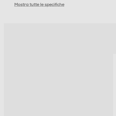
Informazioni sulla sicurezza del prodotto
Mostra tutte le specifiche
Clicca qui