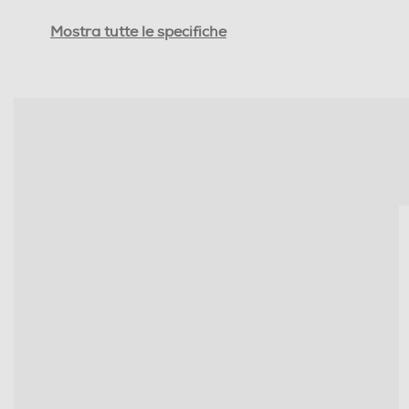
Autonomia conversazione-h
Mostra tutte le specifiche
Altre funzioni
Dimensioni - Peso
Peso-Kg
Informazioni sulla sicurezza del prodotto
Clicca qui