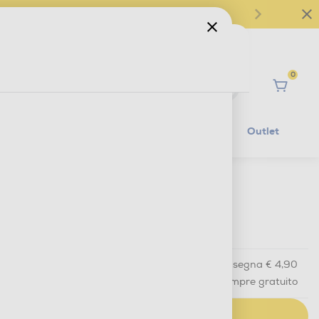
0
Ciao
Mobilità Elettrica
Lifestyle
Outlet
€ 189,00
IVA e contributo RAEE inclusi
Acquisto online
con consegna € 4,90
Ritiro in negozio
in 30 minuti e sempre gratuito
AGGIUNGI AL CARRELLO