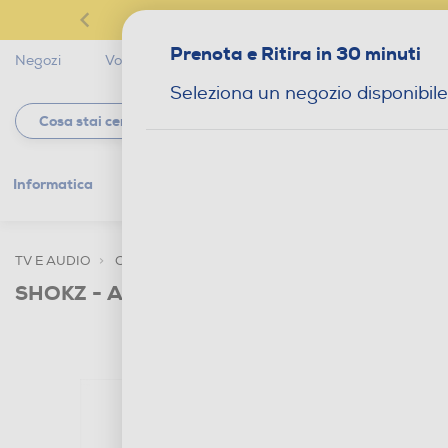
Prenota e Ritira in 30 minuti
Negozi
Volantini
Servizi
Star Club
Magaz
Seleziona un negozio disponibile
Informatica
Gaming
Telefonia
Tv e
TV E AUDIO
CUFFIE E AURICOLARI
AURICOLARI
SHOKZ - Auricolare Bluetooth OPENFIT 2+-