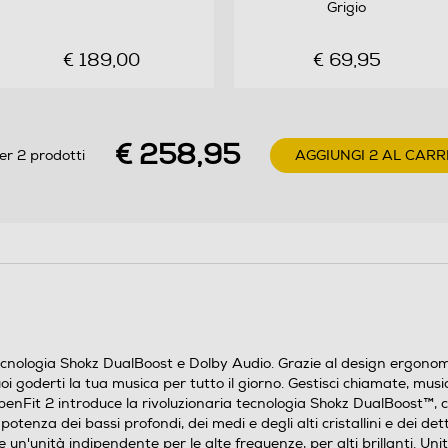
Grigio
€ 189,00
€ 69,95
€ 258,95
er 2 prodotti
AGGIUNGI 2 AL CARR
cnologia Shokz DualBoost e Dolby Audio. Grazie al design ergonomico 
goderti la tua musica per tutto il giorno. Gestisci chiamate, musica 
enFit 2 introduce la rivoluzionaria tecnologia Shokz DualBoost™, c
potenza dei bassi profondi, dei medi e degli alti cristallini e dei det
e un'unità indipendente per le alte frequenze, per alti brillanti. U