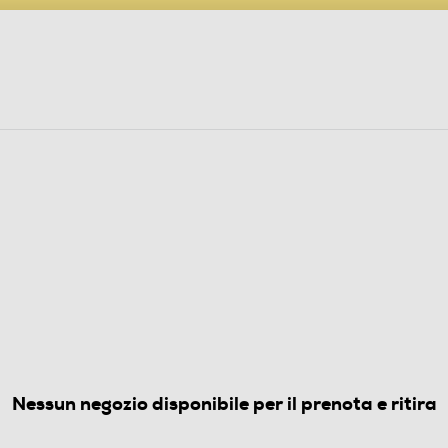
PARTECIPA AL CONCORSO ANNIVERSARIO
ine
 Audio
Elettrodomestici
Foto, Video, Droni
Grigio
4.5
(212)
Nessun negozio disponibile per il prenota e ritira