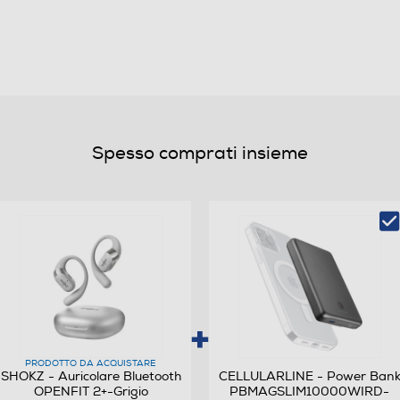
8
Dolby Audio Ricarica wireless Associazione
MultiPoint
Spesso comprati insieme
0,072
PRODOTTO DA ACQUISTARE
SHOKZ - Auricolare Bluetooth
CELLULARLINE - Power Ban
OPENFIT 2+-Grigio
PBMAGSLIM10000WIRD-