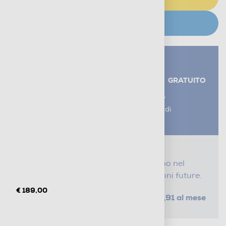
CERCA NEGOZIO
Servizi aggiuntivi alla consegna*
RITIRO USATO RAEE
GRATUITO
AGGIUNGI UN SERVIZIO
*I servizi sono esclusi dal costo di
consegna
Proteggi il tuo acquisto
Con i nostri servizi Serena, ti seguiamo nel
tempo e risparmi sui costi di riparazioni future.
€ 189,00
da € 2,91 al mese
SELEZIONA UN PIANO
Metodi di pagamento e finanziamenti