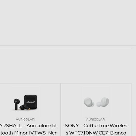
AURICOLARI
AURICOLARI
RSHALL - Auricolare bl
SONY - Cuffie True Wireles
tooth Minor IV TWS-Ner
s WFC710NW.CE7-Bianco