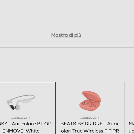
Mostra di più
AURICOLARI
AURICOLARI
KZ - Auricolare BT OP
BEATS BY DR.DRE - Auric
MA
ENMOVE-White
olari True Wireless FIT PR
ue