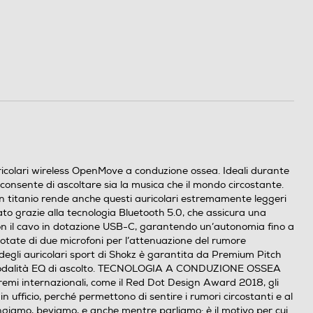
uricolari wireless OpenMove a conduzione ossea. Ideali durante
e consente di ascoltare sia la musica che il mondo circostante.
in titanio rende anche questi auricolari estremamente leggeri
to grazie alla tecnologia Bluetooth 5.0, che assicura una
, con il cavo in dotazione USB-C, garantendo un’autonomia fino a
 dotate di due microfoni per l’attenuazione del rumore
gli auricolari sport di Shokz è garantita da Premium Pitch
e 3 modalità EQ di ascolto. TECNOLOGIA A CONDUZIONE OSSEA
 premi internazionali, come il Red Dot Design Award 2018, gli
n ufficio, perché permettono di sentire i rumori circostanti e al
giamo, beviamo, e anche mentre parliamo: è il motivo per cui