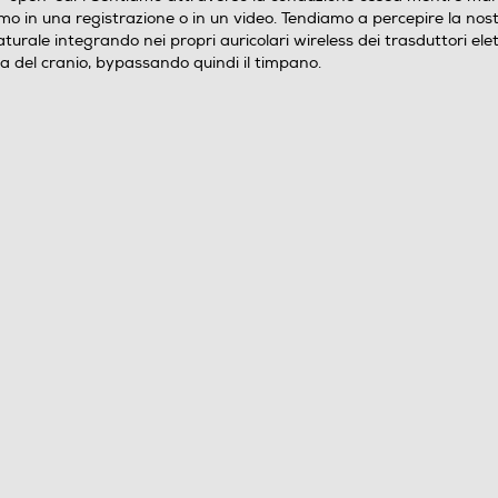
0,029
mo in una registrazione o in un video. Tendiamo a percepire la nos
turale integrando nei propri auricolari wireless dei trasduttori ele
a del cranio, bypassando quindi il timpano.