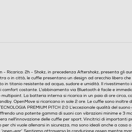
6
240
Portata wireless: 10m Ricarica: 2h
conduzione ossea
1 x Shokz OpenMove 1 x Custodia per il trasporto 2
x Tappi per le orecchie 1 x Cavo di ricarica
m - Ricarica: 2h - Shokz, in precedenza Aftershokz, presenta gli a
estra o in città, le cuffie presentano un design ad orecchio libero ch
in titanio resistente ad acqua, sudore e umidità. Il rivestimento 
i comfort costante. L'abbinamento via Bluetooth è facile e immedia
169
multipoint. La batteria interna si ricarica in un paio di ore circa
andby. OpenMove si ricaricano in sole 2 ore. Le cuffie sono inoltre
67
. TECNOLOGIA PREMIUM PITCH 2.0 L’eccezionale qualità del suono de
ffie offrendo una potente gamma di suoni con vibrazioni minime 
era nell'innovazione delle cuffie per sport. Vincitrici di importanti
135
er chi vuole allenarsi in sicurezza, ma sono ideali anche a casa o i
gn ‘open-ear’. Sentiamo attraverso la conduzione ossea mentre man