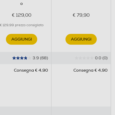
o
€ 129,00
€ 79,90
€ 129,99
prezzo consigliato
AGGIUNGI
AGGIUNGI
3.9
(68)
0.0
(0)
3
0
.
.
Consegna € 4,90
Consegna € 4,90
9
0
s
s
u
u
5
5
s
s
t
t
e
e