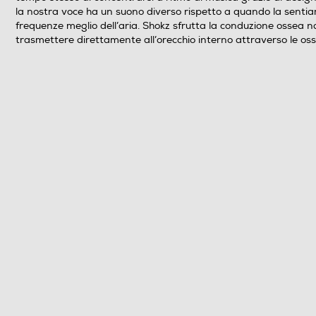
Peso-Kg
la nostra voce ha un suono diverso rispetto a quando la sentia
frequenze meglio dell’aria. Shokz sfrutta la conduzione ossea na
trasmettere direttamente all’orecchio interno attraverso le oss
Informazioni sulla sicurezza del prodotto
Clicca qui