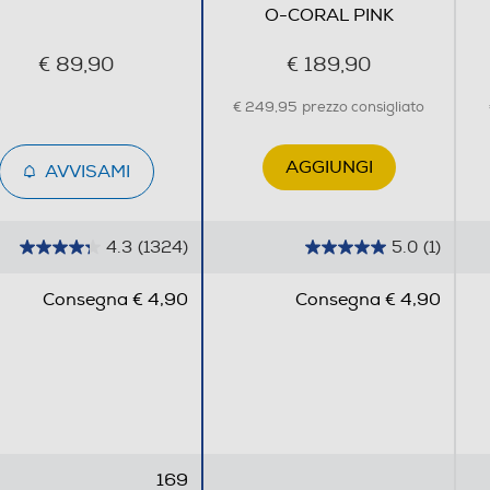
O-CORAL PINK
€ 89,90
€ 189,90
€ 249,95
prezzo consigliato
AGGIUNGI
AVVISAMI
4.3
(1324)
5.0
(1)
4
5
.
.
Consegna € 4,90
Consegna € 4,90
3
0
s
s
u
u
5
5
s
s
t
t
e
e
169