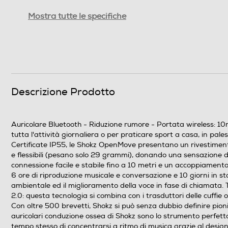
Autonomia conversazione-h
Mostra tutte le specifiche
Autonomia in attesa-h
Altre funzioni
Altre descrizioni strutturali
Descrizione Prodotto
Accessori in dotazione
Auricolare Bluetooth - Riduzione rumore - Portata wireless: 10
tutta l'attività giornaliera o per praticare sport a casa, in pal
Dimensioni - Peso
Certificate IP55, le Shokz OpenMove presentano un rivestimento 
e flessibili (pesano solo 29 grammi), donando una sensazione d
Altezza-mm
connessione facile e stabile fino a 10 metri e un accoppiamento 
6 ore di riproduzione musicale e conversazione e 10 giorni in st
Larghezza-mm
ambientale ed il miglioramento della voce in fase di chiamata
2.0: questa tecnologia si combina con i trasduttori delle cu
Con oltre 500 brevetti, Shokz si può senza dubbio definire pioni
Profondità-mm
auricolari conduzione ossea di Shokz sono lo strumento perfetto p
tempo stesso di concentrarsi a ritmo di musica grazie al desi