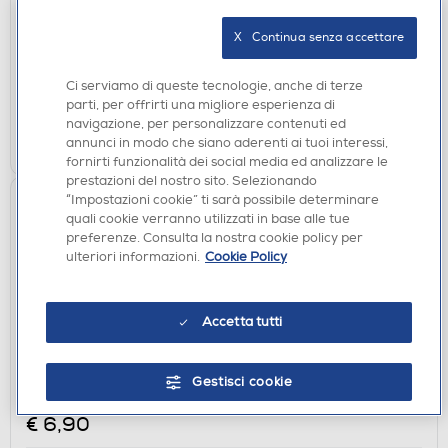
€ 9,90
X   Continua senza accettare
disponibile
Acquisto online:
Ci serviamo di queste tecnologie, anche di terze
verifica
Ritiro in negozio in 30' gratuito:
parti, per offrirti una migliore esperienza di
navigazione, per personalizzare contenuti ed
AGGIUNGI
annunci in modo che siano aderenti ai tuoi interessi,
fornirti funzionalità dei social media ed analizzare le
prestazioni del nostro sito. Selezionando
“Impostazioni cookie” ti sarà possibile determinare
quali cookie verranno utilizzati in base alle tue
preferenze. Consulta la nostra cookie policy per
ulteriori informazioni.
Cookie Policy
Accetta tutti
ACCESSORI AUDIO
Gestisci cookie
CELLULARLINE - 45499
€ 6,90