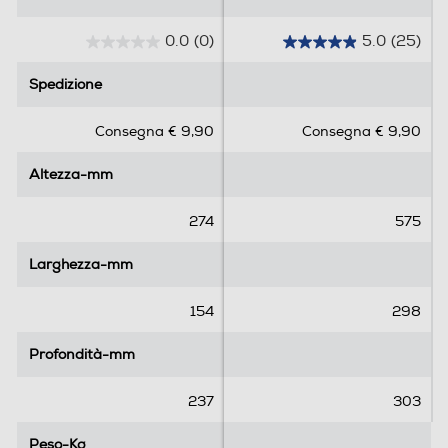
0.0
(0)
5.0
(25)
0
5
.
.
Spedizione
Spedizione
0
0
s
s
Consegna € 9,90
Consegna € 9,90
u
u
5
5
Altezza-mm
Altezza-mm
s
s
t
t
e
e
274
575
l
l
l
l
Larghezza-mm
Larghezza-mm
e
e
.
.
154
298
2
5
Profondità-mm
Profondità-mm
r
e
237
303
c
e
Peso-Kg
Peso-Kg