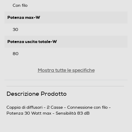
Con filo
Potenza max-W
30
Potenza uscita totale-W
80
Sensibilità cassa frontale-dB
Mostra tutte le specifiche
83
Impedenza cassa frontale-Ohm
Descrizione Prodotto
6
Coppia di diffusori - 2 Casse - Connessione con filo -
Potenza 30 Watt max - Sensibilità 83 dB
Dimensioni - Peso
Altezza-mm