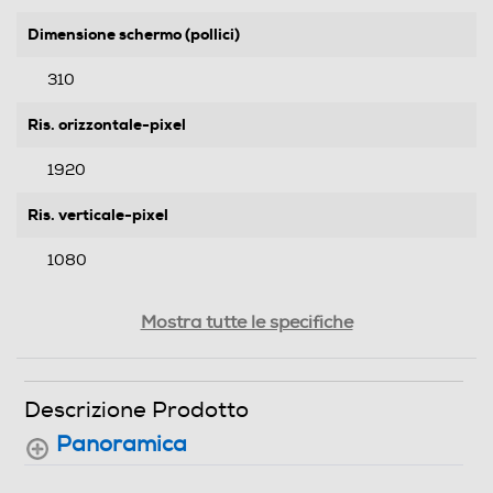
Dimensione schermo (pollici)
310
Ris. orizzontale-pixel
1920
Ris. verticale-pixel
1080
Rapporto contrasto xxx a 1
Mostra tutte le specifiche
2500000
Luminosità-ANSI
Descrizione Prodotto
Panoramica
4600
Messa a fuoco