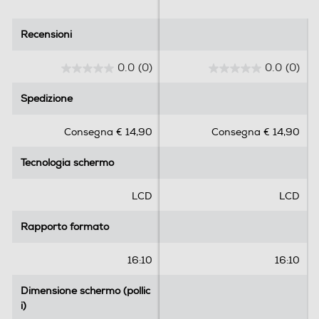
0,5
Recensioni
Recensioni
Accessori
0.0
(0)
0.0
(0)
0
0
.
.
Telecomando
Spedizione
Spedizione
0
0
s
s
Consegna € 14,90
Consegna € 14,90
u
u
5
5
Tecnologia schermo
Tecnologia schermo
Dimensioni - Peso
s
s
t
t
Altezza-mm
e
e
LCD
LCD
l
l
90
l
l
Rapporto formato
Rapporto formato
e
e
Larghezza-mm
.
.
16:10
16:10
325
Dimensione schermo (pollic
Dimensione schermo (pollic
i)
i)
Profondità-mm