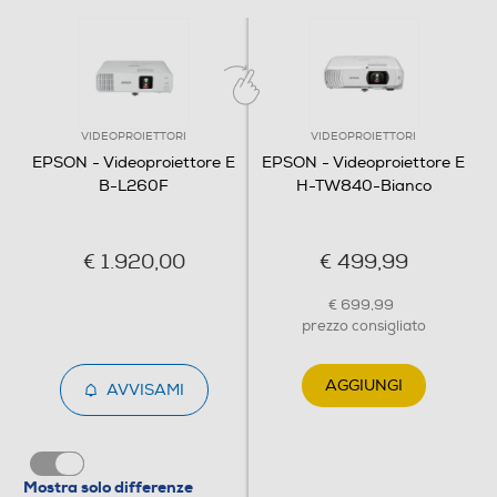
Presenza lettore DVD
Casse
VIDEOPROIETTORI
VIDEOPROIETTORI
EPSON - Videoproiettore E
EPSON - Videoproiettore E
B-L260F
H-TW840-Bianco
Potenza RMS - W
€ 1.920,00
€ 499,99
16
€ 699,99
On Screen Display - OSD
prezzo consigliato
AGGIUNGI
AVVISAMI
Consumo energetico-W
199
Mostra solo differenze
Consumo energia stand by-W