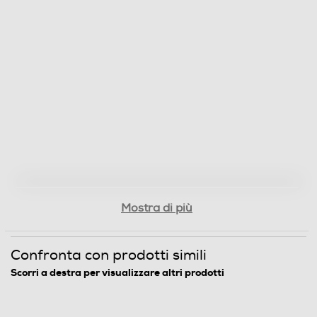
Video composite
USB
Ingresso PC
Ethernet
Mostra di più
Confronta con prodotti simili
Descrizione
Scorri a destra per visualizzare altri prodotti
Compatibilità 3D