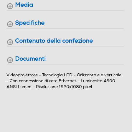
Media
Manuale
Specifiche
Correzione trapezio Key Stone
Orizzontale e verticale
Contenuto della confezione
Connessioni
Documenti
Numero HDMI Totali
2
Videoproiettore - Tecnologia LCD - Orizzontale e verticale
- Con connessione di rete Ethernet - Luminosità 4600
HDMI ARC
ANSI Lumen - Risoluzione 1920x1080 pixel
Ingresso Component