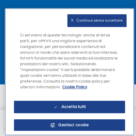
Ingresso PC
Ingresso PC
Seguici sui social
X   Continua senza accettare
Ethernet
Ethernet
Ci serviamo di queste tecnologie, anche di terze
parti, per offrirti una migliore esperienza di
navigazione, per personalizzare contenuti ed
Scarica la nostra app
annunci in modo che siano aderenti ai tuoi interessi,
Telecomando
Telecomando
fornirti funzionalità dei social media ed analizzare le
prestazioni del nostro sito. Selezionando
“Impostazioni cookie” ti sarà possibile determinare
quali cookie verranno utilizzati in base alle tue
preferenze. Consulta la nostra cookie policy per
Altezza-mm
Altezza-mm
ulteriori informazioni.
Cookie Policy
Euronics Italia SpA. Sede legale Via Montefeltro, 6/a 20156 Milano
Partita Iva, Codice Fiscale e iscrizione CCIAA Milano Monza Brianza Lodi
90
92
n. 13337170156. Codice intermediario SDI: HHBD9AK. Vendite soggette
Accetta tutti
agli Artt. 45 e ss del Codice del Consumo in tema di Diritti dei
Larghezza-mm
Larghezza-mm
Consumatori.
Gestisci cookie
325
300
AGGIUNGI AL CARRELLO