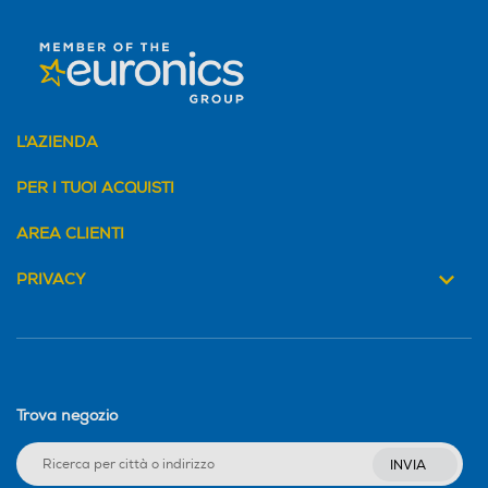
Numero HDMI Totali
Numero HDMI Totali
2
2
HDMI ARC
HDMI ARC
L'AZIENDA
PER I TUOI ACQUISTI
Ingresso Component
Ingresso Component
AREA CLIENTI
PRIVACY
Video composite
Video composite
USB
USB
Trova negozio
INVIA