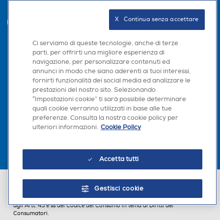
Trova negozio
X   Continua senza accettare
INVIA
Ci serviamo di queste tecnologie, anche di terze
parti, per offrirti una migliore esperienza di
Seguici sui social
navigazione, per personalizzare contenuti ed
annunci in modo che siano aderenti ai tuoi interessi,
fornirti funzionalità dei social media ed analizzare le
prestazioni del nostro sito. Selezionando
“Impostazioni cookie” ti sarà possibile determinare
quali cookie verranno utilizzati in base alle tue
Scarica la nostra app
preferenze. Consulta la nostra cookie policy per
ulteriori informazioni.
Cookie Policy
Accetta tutti
Euronics Italia SpA. Sede legale Via Montefeltro, 6/a 20156 Milano
Gestisci cookie
Partita Iva, Codice Fiscale e iscrizione CCIAA Milano Monza Brianza Lodi
n. 13337170156. Codice intermediario SDI: HHBD9AK. Vendite soggette
agli Artt. 45 e ss del Codice del Consumo in tema di Diritti dei
Consumatori.