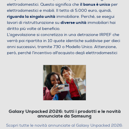
il bonus è unico
elettrodomestici. Questo significa che
per
elettrodomestici e mobili. Il tetto di 5.000 euro, quindi,
riguarda la singola unità
immobiliare. Perché, se esegui
diverse unità
lavori di ristrutturazione su
immobiliari hai
diritto più volte al beneficio.
L’agevolazione si concretizza in una detrazione IRPEF che
verrà poi ripartita in 10 quote identiche suddivise per dieci
anni successivi, tramite 730 o Modello Unico. Attenzione,
però, perché l’incentivo all'acquisto degli elettrodomestici
per cui vuoi usufruire delle agevolazioni fiscali è valido solo
sugli apparecchi che vengono acquistati dopo l'inizio dei
lavori di ristrutturazione.
Bonus Elettrodomestici: i requisiti
Come per gli altri bonus previsti dalla manovra di rilancio
del Governo italiano, anche per il Bonus Mobili e
Elettrodomestici 2024, l'Agenzia delle Entrate ha stabilito
determinati requisiti. All'atto pratico, si tratta di
lavori di ristrutturazione
chiarimenti in merito ai
che
Galaxy Unpacked 2026: tutti i prodotti e le novità
annunciate da Samsung
consentono di fruire delle agevolazioni.
Stando alle indicazioni ufficiali, è riconosciuta la detrazione
Scopri tutte le novità annunciate al Galaxy Unpacked 2026:
IRPEF del 50% solo per le spese sostenute per l’acquisto di