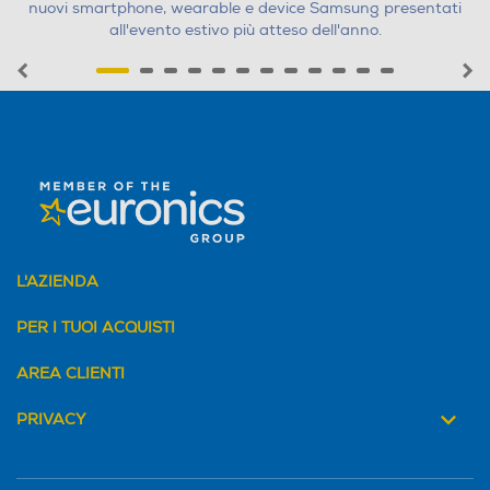
nuovi smartphone, wearable e device Samsung presentati
elettrodomestici legati a doppio filo alle attività seguenti:
all'evento estivo più atteso dell'anno.
manutenzione straordinaria, restauro e risanamento
singoli
conservativo e ristrutturazione edilizia su
appartamenti.
Al contrario, i lavori di manutenzione
ordinaria su singoli appartamenti (per esempio,
tinteggiatura di pareti e soffitti, sostituzione di
pavimenti, sostituzione di infissi esterni, rifacimento di
intonaci interni) non danno diritto al bonus;
ricostruzione o ripristino di un immobile danneggiato
stato di
da eventi calamitosi, se è stato dichiarato lo
emergenza
;
restauro, risanamento conservativo e ristrutturazione
L'AZIENDA
interi fabbricati,
edilizia, riguardanti
eseguiti da
imprese di costruzione o ristrutturazione immobiliare e
PER I TUOI ACQUISTI
da cooperative edilizie che entro 18 mesi dal termine
dei lavori vendono o assegnano l’immobile;
AREA CLIENTI
manutenzione ordinaria, manutenzione straordinaria,
restauro e risanamento conservativo, ristrutturazione
PRIVACY
parti comuni di edifici residenziali
edilizia su
.
A lavori avviati,
comunicazione
deve poi essere inviata la
all'ENEA
degli acquisti di alcuni elettrodomestici per i quali