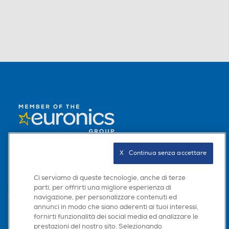
L'AZIENDA
X   Continua senza accettare
PER I TUOI ACQUISTI
Ci serviamo di queste tecnologie, anche di terze
parti, per offrirti una migliore esperienza di
AREA CLIENTI
navigazione, per personalizzare contenuti ed
annunci in modo che siano aderenti ai tuoi interessi,
PRIVACY
fornirti funzionalità dei social media ed analizzare le
prestazioni del nostro sito. Selezionando