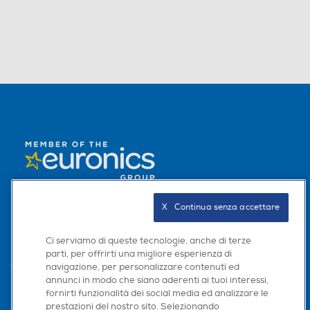
L'AZIENDA
X   Continua senza accettare
PER I TUOI ACQUISTI
Ci serviamo di queste tecnologie, anche di terze
parti, per offrirti una migliore esperienza di
AREA CLIENTI
navigazione, per personalizzare contenuti ed
annunci in modo che siano aderenti ai tuoi interessi,
PRIVACY
fornirti funzionalità dei social media ed analizzare le
prestazioni del nostro sito. Selezionando