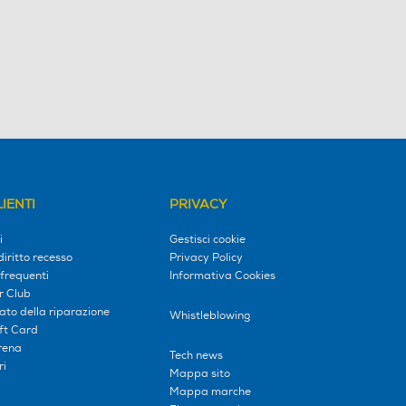
IENTI
PRIVACY
i
Gestisci cookie
diritto recesso
Privacy Policy
frequenti
Informativa Cookies
r Club
tato della riparazione
Whistleblowing
ift Card
erena
Tech news
ri
Mappa sito
Mappa marche