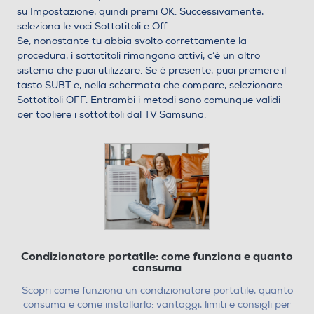
su Impostazione, quindi premi OK. Successivamente,
seleziona le voci Sottotitoli e Off.
Se, nonostante tu abbia svolto correttamente la
procedura, i sottotitoli rimangono attivi, c’è un altro
sistema che puoi utilizzare. Se è presente, puoi premere il
tasto SUBT e, nella schermata che compare, selezionare
Sottotitoli OFF. Entrambi i metodi sono comunque validi
per togliere i sottotitoli dal TV Samsung.
Come togliere i sottotitoli dal TV
LG
come
Proseguiamo con la nostra guida parlando di
togliere i sottotitoli dal TV LG
. Anche in questo caso non si
tratta di nulla di complicato. Devi solo premere il trasto
SUBTITLE che si trova sul telecomando e, tramite la
schermata che appare, impostare la modalità Spento e poi
premere OK. In questo modo i sottotitoli della tua TV LG
Condizionatore portatile: come funziona e quanto
dovrebbero essere stati rimossi.
consuma
Se così non fosse, anche in questo caso c’è una procedura
alternativa che ti consente di togliere i sottotitoli su tutti
Scopri come funziona un condizionatore portatile, quanto
quei TV LG che non hanno il tasto SUBTITLE sul
consuma e come installarlo: vantaggi, limiti e consigli per