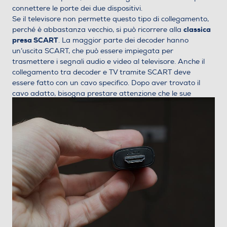
connettere le porte dei due dispositivi.
Se il televisore non permette questo tipo di collegamento,
classica
perché è abbastanza vecchio, si può ricorrere alla
presa SCART
. La maggior parte dei decoder hanno
un’uscita SCART, che può essere impiegata per
trasmettere i segnali audio e video al televisore. Anche il
collegamento tra decoder e TV tramite SCART deve
essere fatto con un cavo specifico. Dopo aver trovato il
cavo adatto, bisogna prestare attenzione che le sue
estremità siano inserite nel verso giusto sul decoder e sulla
TV.
cavo HDMI
Una volta effettuato il collegamento tramite
o
presa SCART
, bisogna collegare il cavo dell’antenna al
decoder e, se necessario, all’apposita spina a muro. Poi,
occorre collegare il decoder e il televisore alla corrente
elettrica. A questo punto, non resta che accendere i due
dispositivi per poi procedere con la sintonizzazione dei
canali.
Come collegare il decoder alla TV
senza presa SCART