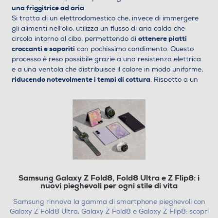
una friggitrice ad aria
.
Si tratta di un elettrodomestico che, invece di immergere
gli alimenti nell'olio, utilizza un flusso di aria calda che
ottenere piatti
circola intorno al cibo, permettendo di
croccanti e saporiti
con pochissimo condimento. Questo
processo è reso possibile grazie a una resistenza elettrica
e a una ventola che distribuisce il calore in modo uniforme,
riducendo notevolmente i tempi di cottura
. Rispetto a un
forno tradizionale, la friggitrice ad aria è più compatta e,
quindi, più efficiente nel riscaldamento. Passiamo ora a
confrontare i consumi di questi due elettrodomestici.
Quanto consuma il forno
elettrico?
Il forno elettrico è da sempre un grande alleato in cucina,
ma è anche uno degli elettrodomestici più energivori di
casa. Vediamo qualche dato:
Samsung Galaxy Z Fold8, Fold8 Ultra e Z Flip8: i
Consumo medio: circa 0,9 kWh all’ora
nuovi pieghevoli per ogni stile di vita
Tempo medio di utilizzo per una cottura completa con
preriscaldamento: 90 minuti
Samsung rinnova la gamma di smartphone pieghevoli con
Consumo totale per 90 minuti: 1,35 kWh
Galaxy Z Fold8 Ultra, Galaxy Z Fold8 e Galaxy Z Flip8: scopri