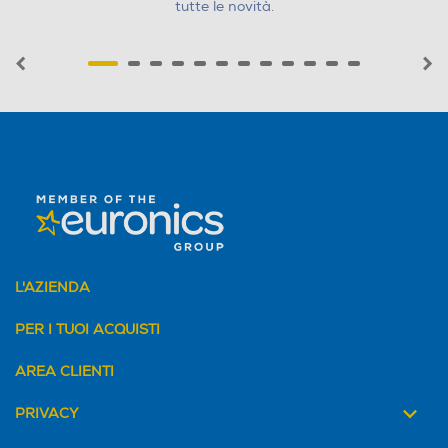
tutte le novità.
Il forno ventilato è leggermente più efficiente rispetto a
quello statico, perché fa circolare meglio il calore,
permettendo di cuocere più uniformemente e riducendo
leggermente i tempi di cottura. Tuttavia, il suo grande
svantaggio è la quantità di energia necessaria per una
area molto ampia, spesso oltre i 50 litri di capacità.
Quanto consuma una friggitrice
ad aria?
Ora vediamo come si comporta la friggitrice ad aria,
amata dai sostenitori di una cucina veloce e salutare.
Consumo medio: tra 1,2 kWh e 1,6 kWh all’ora
Tempo medio di utilizzo per una cottura completa: 25-
30 minuti
L'AZIENDA
Consumo totale per 30 minuti: 0,6 - 0,8 kWh
Se guardiamo il dato del consumo medio, ci rendiamo
PER I TUOI ACQUISTI
conto che la friggitrice ad aria in termini assoluti consuma
di più. Eppure, è la più conveniente, in quanto riduce
AREA CLIENTI
drasticamente i tempi di cottura e non necessita di
preriscaldamento. Per esempio, una ricetta che richiede
PRIVACY
60 minuti nel forno, può essere realizzata in 25-30 minuti
nella friggitrice, impattando meno in bolletta rispetto al