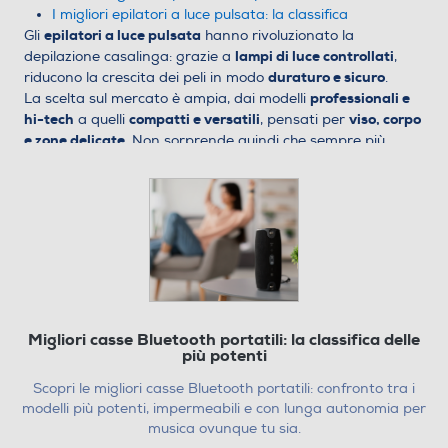
I migliori epilatori a luce pulsata: la classifica
epilatori a luce pulsata
Gli
hanno rivoluzionato la
lampi di luce controllati
depilazione casalinga: grazie a
,
duraturo e sicuro
riducono la crescita dei peli in modo
.
professionali e
La scelta sul mercato è ampia, dai modelli
hi-tech
compatti e versatili
viso, corpo
a quelli
, pensati per
e zone delicate
. Non sorprende quindi che sempre più
persone li scelgano per semplificare la routine di bellezza.
Prima di analizzare i modelli più interessanti disponibili su
Euronics
come funziona la luce pulsata
, vediamo
e quali
caratteristiche fanno davvero la differenza tra un
dispositivo e l’altro.
Cos’è e come funziona la luce
pulsata (IPL)
luce pulsata
La
è un metodo di epilazione che usa flash di
Migliori casse Bluetooth portatili: la classifica delle
luce per rallentare la crescita dei peli nel tempo. Agisce
più potenti
colpendo la radice per "addormentarla" e lasciare la pelle
Scopri le migliori casse Bluetooth portatili: confronto tra i
liscia più a lungo. Il funzionamento si basa sul principio
modelli più potenti, impermeabili e con lunga autonomia per
fototermolisi selettiva
della
:
musica ovunque tu sia.
Assorbimento:
il dispositivo emette un flash luminoso