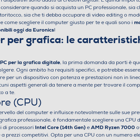
 i dispositivi sono adatti ai creativi digitali. È quindi impor
 considerare quando si acquista un PC professionale, sia c
 fotoritocco, sia che ti debba occupare di video editing o mo
mo
 come scegliere il computer giusto per te e quali sono i
nibili oggi da Euronics
!
 per grafica: le caratteristic
PC per la grafica digitale
, la prima domanda da porti è qua
olgere. Ogni ambito ha requisiti specifici, e potrebbe essere
are per un dispositivo con potenza e prestazioni non in linea
cuni aspetti generali da tenere a mente per trovare il comp
o a te.
re (CPU)
 cervello del computer e influisce notevolmente sulle sue pre
grafica professionale, è fondamentale scegliere una CPU di
Intel Core (14th Gen)
AMD Ryzen 7000
i di processori
e
of
e a prezzi competitivi. Opta per una CPU con un numero ele