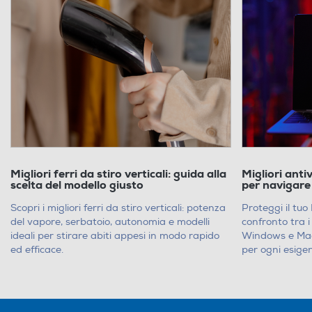
Scegliere il compu
tua creatività e pr
prezzo è essenzial
Per scoprire un’a
visit
sul mercato,
Migliori ferri da stiro verticali: guida alla
Migliori anti
scelta del modello giusto
per navigare
Scopri i migliori ferri da stiro verticali: potenza
Proteggi il tuo 
del vapore, serbatoio, autonomia e modelli
confronto tra i
ideali per stirare abiti appesi in modo rapido
Windows e Mac, 
ed efficace.
per ogni esige