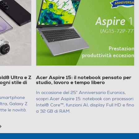
 ottimizzare la
ortabilità e
 migliori offerte
 te!
ld8 Ultra e Z
Acer Aspire 15: il notebook pensato per
ogni stile di
studio, lavoro e tempo libero
In occasione del 25° Anniversario Euronics,
 smartphone
scopri Acer Aspire 15: notebook con processori
ltra, Galaxy Z
Intel® Core™, funzioni AI, display Full HD e fino
tte le novità.
a 32 GB di RAM.