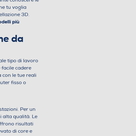
tante conoscere le
he tu voglia
dellazione 3D.
delli più
he da
le tipo di lavoro
 facile cadere
 con le tue reali
uter fisso o
stazioni. Per un
 alta qualità. Le
frono risultati
vato di core e