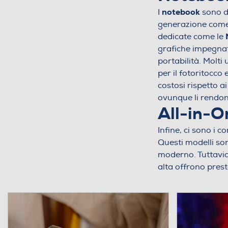
notebook
I
sono di
generazione come
dedicate come le
grafiche impegnat
portabilità. Molti 
per il fotoritocco
costosi rispetto ai
ovunque li rendon
All-in-O
Infine, ci sono i 
Questi modelli so
moderno. Tuttavia
alta offrono prest
termini di aggiorn
scelta per chi ha 
impegnative o per c
software di grafic