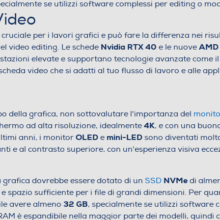
ecialmente se utilizzi software complessi per editing o mod
Video
cruciale per i lavori grafici e può fare la differenza nei risu
Nvidia RTX 40
AMD 
nel video editing. Le schede
e le nuove
tazioni elevate e supportano tecnologie avanzate come il r
cheda video che si adatti al tuo flusso di lavoro e alle appl
po della grafica, non sottovalutare l'importanza del
monito
4K
hermo ad alta risoluzione, idealmente
, e con una buona
OLED
mini-LED
ltimi anni, i monitor
e
sono diventati molto
ranti e al contrasto superiore, con un'esperienza visiva ecce
NVMe
 grafica dovrebbe essere dotato di un
SSD
di alme
 e spazio sufficiente per i file di grandi dimensioni. Per qu
32 GB
ile avere almeno
, specialmente se utilizzi software 
RAM è espandibile nella maggior parte dei modelli, quindi 