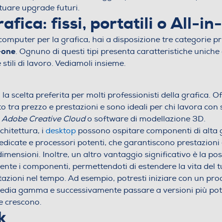
ettuare upgrade futuri.
afica: fissi, portatili o All-i
 computer per la grafica, hai a disposizione tre categorie pr
-one
. Ognuno di questi tipi presenta caratteristiche uniche
stili di lavoro. Vediamoli insieme.
la scelta preferita per molti professionisti della grafica. O
o tra prezzo e prestazioni e sono ideali per chi lavora con
e
Adobe Creative Cloud
o software di modellazione 3D.
chitettura, i
desktop
possono ospitare componenti di alt
edicate e processori potenti, che garantiscono prestazioni
dimensioni. Inoltre, un altro vantaggio significativo è la poss
nte i componenti, permettendoti di estendere la vita del t
tazioni nel tempo. Ad esempio, potresti iniziare con un pr
media gamma e successivamente passare a versioni più p
e crescono.
k