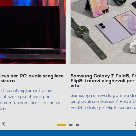
ter giusto per le tue esigenze grafiche è fondamentale per
oduttività. Ricorda che il giusto equilibrio tra prestazioni, p
e per trovare la soluzione migliore per il tuo lavoro.
mpia gamma di computer per la grafica e approfittare delle
a Euronics
: qui troverai sicuramente il dispositivo che fa per
virus per PC: quale scegliere
Samsung Galaxy Z Fold8, Fo
 sicuro
Flip8: i nuovi pieghevoli per 
vita
PC con il miglior antivirus:
Samsung rinnova la gamma di
 software più efficaci per
pieghevoli con Galaxy Z Fold8 U
con funzioni, prezzi e consigli
Fold8 e Galaxy Z Flip8: scopri tu
nza.