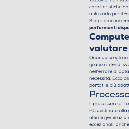
Tuttavia, non tutti
caratteristiche da
utilizzarlo per il
Scopriamo insieme
performanti
dispo
Computer
valutare
Quando scegli un
grafico intendi sv
nell’errore di opt
necessità. Ecco al
portatile più adatt
Processo
Il processore è il
PC destinato alla 
ultime generazion
eccezionali, anch