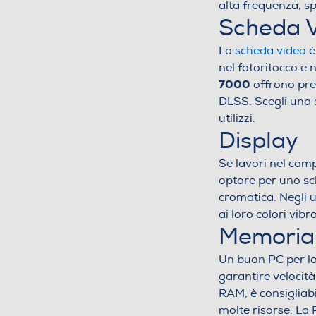
alta frequenza, sp
Scheda 
La
scheda video
è 
nel fotoritocco e 
7000
offrono pres
DLSS. Scegli una s
utilizzi.
Display
Se lavori nel cam
optare per uno sc
cromatica. Negli u
ai loro colori vib
Memoria
Un buon PC per la
garantire velocità
RAM, è consigliab
molte risorse. La 