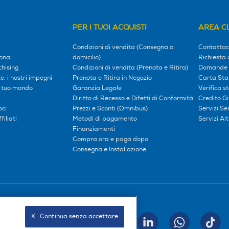
PER I TUOI ACQUISTI
AREA CL
Condizioni di vendita (Consegna a
Contattac
onal
domicilio)
Richiesta 
hising
Condizioni di vendita (Prenota e Ritira)
Domande 
, i nostri impegni
Prenota e Ritira in Negozio
Carta Sta
l tuo mondo
Garanzia Legale
Verifica s
Diritto di Recesso e Difetti di Conformità
Credito G
oci
Prezzi e Sconti (Omnibus)
Servizi S
iliati
Metodi di pagamento
Servizi Alt
Finanziamenti
Compra ora e paga dopo
Consegna e Installazione
Seguici sui social
X   Continua senza accettare
INVIA