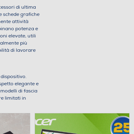
essori di ultima
 e schede grafiche
ente attività
mbinano potenza e
ni elevate, utili
almente più
ilità di lavorare
dispositivo.
spetto elegante e
modelli di fascia
 limitati in
essere una buona
vità grafiche meno
de l’uso di
top più potente.