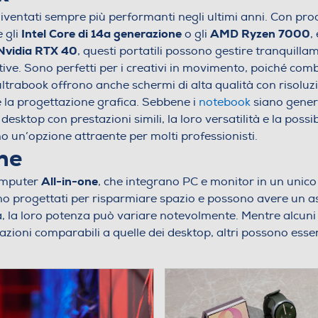
ventati sempre più performanti negli ultimi anni. Con proc
Intel Core di 14a generazione
AMD Ryzen 7000
 gli
o gli
,
Nvidia RTX 40
, questi portatili possono gestire tranquillam
ive. Sono perfetti per i creativi in movimento, poiché co
ultrabook offrono anche schermi di alta qualità con risoluzio
 e la progettazione grafica. Sebbene i
notebook
siano gener
 desktop con prestazioni simili, la loro versatilità e la possib
o un’opzione attraente per molti professionisti.
ne
All-in-one
computer
, che integrano PC e monitor in un unico 
no progettati per risparmiare spazio e possono avere un a
, la loro potenza può variare notevolmente. Mentre alcuni 
azioni comparabili a quelle dei desktop, altri possono essere
amenti futuri e capacità grafiche. I
PC all-in-one
possono 
bisogno di un sistema compatto e di facile utilizzo per atti
hi lavora in spazi ridotti. Tuttavia, se la tua attività richie
a avanzati, potresti dover considerare un desktop o un lap