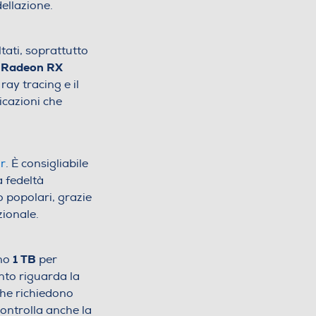
ellazione.
ltati, soprattutto
Radeon RX
ay tracing e il
icazioni che
r
. È consigliabile
 fedeltà
 popolari, grazie
zionale.
1 TB
no
per
anto riguarda la
che richiedono
controlla anche la