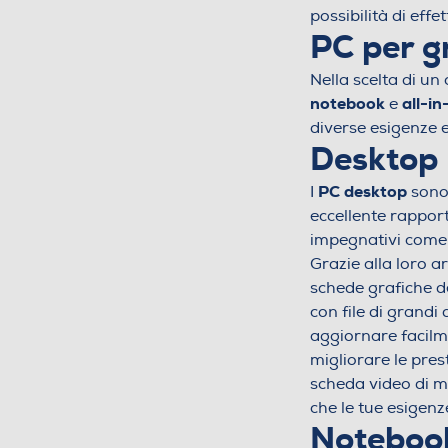
possibilità di eff
PC per gr
Nella scelta di un
notebook
all-in
e
diverse esigenze e 
Desktop
PC desktop
I
sono 
eccellente rapport
impegnativi com
Grazie alla loro ar
schede grafiche d
con file di grandi 
aggiornare facilme
migliorare le pres
scheda video di 
che le tue esigenz
Noteboo