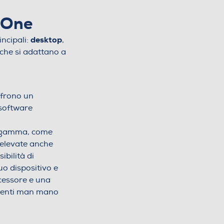
n-One
desktop
incipali:
,
 che si adattano a
ffrono un
 software
a gamma, come
 elevate anche
ibilità di
uo dispositivo e
ocessore e una
otenti man mano