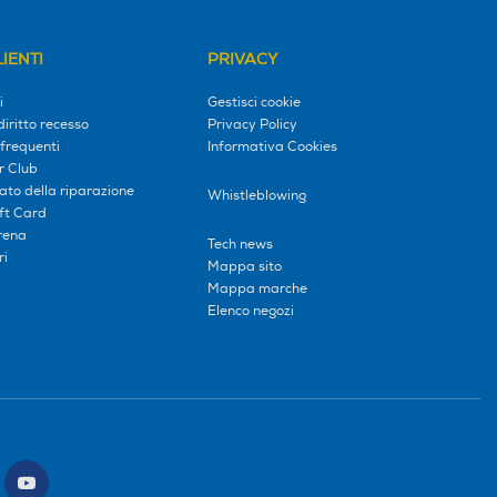
IENTI
PRIVACY
i
Gestisci cookie
diritto recesso
Privacy Policy
frequenti
Informativa Cookies
r Club
tato della riparazione
Whistleblowing
ift Card
erena
Tech news
ri
Mappa sito
Mappa marche
Elenco negozi