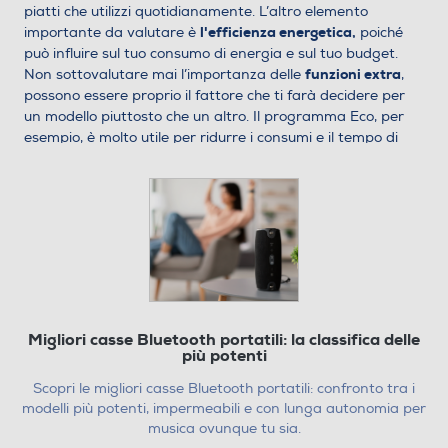
piatti che utilizzi quotidianamente. L’altro elemento
l'efficienza energetica,
importante da valutare è
poiché
può influire sul tuo consumo di energia e sul tuo budget.
funzioni extra
Non sottovalutare mai l’importanza delle
,
possono essere proprio il fattore che ti farà decidere per
un modello piuttosto che un altro. Il programma Eco, per
esempio, è molto utile per ridurre i consumi e il tempo di
lavaggio. Ovviamente, la prima discriminante è la
differenza tra lavastoviglie da incasso e lavastoviglie a
libera installazione, tenendo conto dello spazio disponibile
nella tua cucina. Noi abbiamo stilato un elenco dei modelli
migliori marchi di lavastoviglie a
più interessanti tra i
incasso
per aiutarti a trovare quella giusta per la tua
cucina.
La classifica delle migliori
lavastoviglie da incasso sul
Migliori casse Bluetooth portatili: la classifica delle
più potenti
mercato
Scopri le migliori casse Bluetooth portatili: confronto tra i
BEKO - DIN34320 Classe E 13
modelli più potenti, impermeabili e con lunga autonomia per
coperti
musica ovunque tu sia.