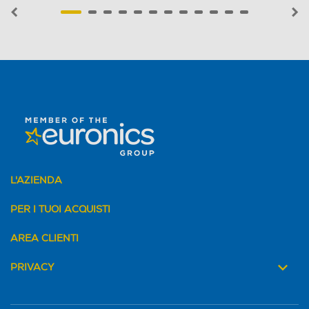
Tra le migliori marche, la
Beko Din34320
spicca per le mille
Economica, funzionale e di design
qualità.
, è una
lavastoviglie a incasso di classe energetica E con 4
programmi: Eco 50°C, Intensive 70 °C, Clean & Shine e
Mini. Ha una capienza totale di 13 coperti, possibilità di
partenza ritardata, un consumo d'acqua per ciclo di 12.9
litri e tutti quei piccoli dettagli che solo una lavastoviglie
top di gamma è in grado di offrire, come il supporto per i
calici o la funzione mezzo carico.
BOSCH - SMS2ITW11E
Nella gamma Bosch Serie 4 troviamo una delle migliori
lavastoviglie dper chi cerca un modello tecnologico
L'AZIENDA
intelligente. La lavastoviglie da incasso a scomparsa
App Home
totale, la
Bosch SMV4ECX21E
con la funzione
PER I TUOI ACQUISTI
Connect
offre tante opzioni facilissime da attivare grazie
Assistente di Lavaggio
al controllo da remoto, come l'
, che
AREA CLIENTI
suggerisce il programma migliore per il carico. Con l'App
puoi anche accedere ai manuali di istruzione o scaricare
PRIVACY
programmi di lavaggio aggiuntivi per esigenze specifiche.
classe energetica B
14 coperti
In
e con un carico da
, offre
sei differenti programmi di lavaggio con funzione