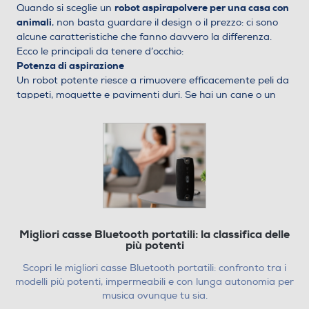
robot aspirapolvere per una casa con
Quando si sceglie un
animali
, non basta guardare il design o il prezzo: ci sono
alcune caratteristiche che fanno davvero la differenza.
Ecco le principali da tenere d’occhio:
Potenza di aspirazione
Un robot potente riesce a rimuovere efficacemente peli da
tappeti, moquette e pavimenti duri. Se hai un cane o un
gatto che perde pelo tutto l’anno, è fondamentale che il
robot non lasci nulla indietro, nemmeno nei punti più
nascosti.
Spazzole multi-superficie
Le spazzole in gomma o multi-superficie sono ideali per i
peli di animali, perché si intrecciano meno e non si
intasano come le tradizionali spazzole in setola. Molti
modelli ne combinano una principale e una laterale
angolata per raggiungere i punti più difficili e i battiscopa.
Migliori casse Bluetooth portatili: la classifica delle
Filtri HEPA
più potenti
I peli non sono l’unico problema: polvere, allergeni e pollini
Scopri le migliori casse Bluetooth portatili: confronto tra i
possono rendere l’aria in casa più pesante, soprattutto
modelli più potenti, impermeabili e con lunga autonomia per
per chi soffre di allergie. I filtri HEPA catturano fino al 99%
musica ovunque tu sia.
di particelle sottili, garantendo un ambiente più pulito e