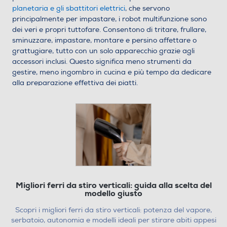
planetaria e gli sbattitori elettrici
, che servono
principalmente per impastare, i robot multifunzione sono
dei veri e propri tuttofare. Consentono di tritare, frullare,
sminuzzare, impastare, montare e persino affettare o
grattugiare, tutto con un solo apparecchio grazie agli
accessori inclusi. Questo significa meno strumenti da
gestire, meno ingombro in cucina e più tempo da dedicare
alla preparazione effettiva dei piatti.
potenza modulabile
Molti modelli offrono
: ingredienti
delicati come frutta, panna o creme vengono lavorati
senza problemi, così come quelli più consistenti come
legumi o verdure crude.
funzioni intelligenti
I robot più evoluti, inoltre, integrano
,
che regolano automaticamente velocità e tempo di
lavorazione in base alla quantità e al tipo di alimenti da
trattare.
praticità d’uso
La
è un altro punto forte. Pulsanti intuitivi,
Migliori ferri da stiro verticali: guida alla scelta del
programmi automatici e accessori facili da montare
modello giusto
rendono le preparazioni veloci e senza complicazioni. Chi
Scopri i migliori ferri da stiro verticali: potenza del vapore,
modalità manuali
ama sperimentare può usare le
per
serbatoio, autonomia e modelli ideali per stirare abiti appesi
ottenere la consistenza desiderata, mentre chi preferisce