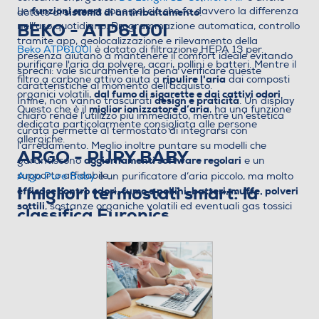
funzioni smart
Le
sono poi ciò che fa davvero la differenza
sistema di antiribaltamento
dotato di
.
BEKO - ATP6100I
nell’uso quotidiano. Programmazione automatica, controllo
tramite app, geolocalizzazione e rilevamento della
Beko ATP6100I
è dotato di filtrazione HEPA 13 per
presenza aiutano a mantenere il comfort ideale evitando
purificare l'aria da polvere, acari, pollini e batteri. Mentre il
sprechi: vale sicuramente la pena verificare queste
ripulire l'aria
filtro a carbone attivo aiuta a
dai composti
caratteristiche al momento dell’acquisto.
dal fumo di sigarette e dai cattivi odori
organici volatili,
.
design e praticità
Infine, non vanno trascurati
. Un display
miglior ionizzatore d’aria
Questo che è il
, ha una funzione
chiaro rende l’utilizzo più immediato, mentre un’estetica
dedicata particolarmente consigliata alle persone
curata permette al termostato di integrarsi con
allergiche.
l’arredamento. Meglio inoltre puntare su modelli che
ARGO - PURY BABY
aggiornamenti software regolari
garantiscono
e un
supporto affidabile.
Argo Pure Baby
è un purificatore d’aria piccolo, ma molto
I migliori termostati smart: la
efficace contro odori, fumo e pollini, batteri, muffe, polveri
sottili
, sostanze organiche volatili ed eventuali gas tossici
classifica Euronics
provenienti dall’attività domestica. Il filtro HEPA, abbinato
classifica dei migliori
È il momento di passare alla
a prefiltro e filtro a carboni attivi garantisce una filtrazione
termostati smart:
una scelta che tiene conto di
occupa poco spazio
efficace. Questo purificatore
e può
funzionalità, facilità d’uso, compatibilità con i principali
stare sia su un piano d’appoggio che a pavimento.
ecosistemi smart e rapporto qualità-prezzo, per aiutarti a
ROWENTA - QU5030 Rowenta
individuare il modello più adatto alle esigenze della tua
Eclipse
casa.