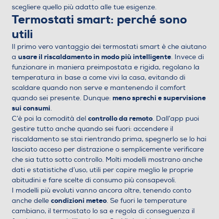
scegliere quello più adatto alle tue esigenze.
Termostati smart: perché sono
utili
Il primo vero vantaggio dei termostati smart è che aiutano
usare il riscaldamento in modo più intelligente
a
. Invece di
funzionare in maniera preimpostata e rigida, regolano la
temperatura in base a come vivi la casa, evitando di
scaldare quando non serve e mantenendo il comfort
meno sprechi e supervisione
quando sei presente. Dunque:
sui consumi
.
controllo da remoto
C’è poi la comodità del
. Dall’app puoi
gestire tutto anche quando sei fuori: accendere il
riscaldamento se stai rientrando prima, spegnerlo se lo hai
lasciato acceso per distrazione o semplicemente verificare
che sia tutto sotto controllo. Molti modelli mostrano anche
dati e statistiche d’uso, utili per capire meglio le proprie
abitudini e fare scelte di consumo più consapevoli.
I modelli più evoluti vanno ancora oltre, tenendo conto
condizioni meteo
anche delle
. Se fuori le temperature
cambiano, il termostato lo sa e regola di conseguenza il