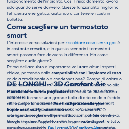
funzionamento dell’impianto. Così il riscaldamento lavora
solo quando serve davvero. Queste funzionalità migliorno
l’efficienza energetica, aiutando a contenere i costi in
bolletta.
Come scegliere un termostato
smart
L’interesse verso soluzioni per
riscaldare casa senza gas
è
in costante crescita, e in questo scenario i termostati
smart possono fare davvero la differenza. Ma come
scegliere quello giusto?
Prima dell’acquisto è importante valutare alcuni aspetti
compatibilità con l’impianto di casa
chiave, partendo dalla
:
caldaia tradizionale o a condensazione? Pompa di calore o
DE LONGHI - 3D Comfort Air
impianto centralizzato? Non tutti i modelli funzionano allo
stesso modo, quindi meglio verificare subito per evitare
Modello dalla forma particolare
che crea un flusso d’aria
sorprese.
capace di formare una grande bolla di aria calda o fredda
integrazione con la smart
Altro punto fondamentale è l’
Purifica l’aria da allergeni,
che avvolge le persone.
home
. Se utilizzi già assistenti vocali o dispositivi
inquinanti, muffe, odori e batteri
. La funzione ECO
intelligenti, scegliere un termostato compatibile con Alexa,
seleziona in modo intelligente il livello di comfort ideale,
Google Home o Apple HomeKit ti permette di gestire tutto
oltre a regolare l'apparecchiatura per ottimizzare il
da un’unica piattaforma, in modo semplice e immediato.
consumo energetico.
De Longhi 3D Comfort Air
è anche