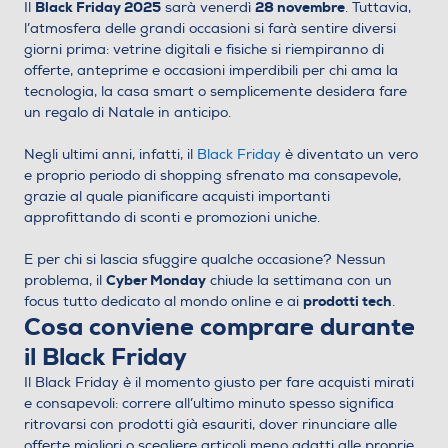
Black Friday 2025
28 novembre
Il
sarà venerdì
. Tuttavia,
l’atmosfera delle grandi occasioni si farà sentire diversi
giorni prima: vetrine digitali e fisiche si riempiranno di
offerte, anteprime e occasioni imperdibili per chi ama la
tecnologia, la casa smart o semplicemente desidera fare
un regalo di Natale in anticipo.
Negli ultimi anni, infatti, il
Black Friday
è diventato un vero
e proprio periodo di shopping sfrenato ma consapevole,
grazie al quale pianificare acquisti importanti
approfittando di sconti e promozioni uniche.
E per chi si lascia sfuggire qualche occasione? Nessun
Cyber Monday
problema, il
chiude la settimana con un
prodotti tech
focus tutto dedicato al mondo online e ai
.
Cosa conviene comprare durante
il Black Friday
Il Black Friday è il momento giusto per fare acquisti mirati
e consapevoli: correre all’ultimo minuto spesso significa
ritrovarsi con prodotti già esauriti, dover rinunciare alle
offerte migliori o scegliere articoli meno adatti alle proprie