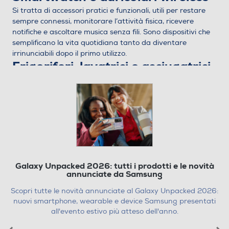
Si tratta di accessori pratici e funzionali, utili per restare
sempre connessi, monitorare l’attività fisica, ricevere
notifiche e ascoltare musica senza fili. Sono dispositivi che
semplificano la vita quotidiana tanto da diventare
irrinunciabili dopo il primo utilizzo.
Frigoriferi, lavatrici e asciugatrici
a basso consumo
Elettrodomestici moderni
che riducono i consumi energetici
e migliorano la gestione della casa. Offrono programmi
rapidi, cicli personalizzabili e maggiore capacità. Una
routine quotidiana più semplice e la garanzia di un buon
rapporto tra risparmio e durata è quello che tutti
vorrebbero.
Sicurezza e domotica
Galaxy Unpacked 2026: tutti i prodotti e le novità
annunciate da Samsung
Telecamere, sensori, sistemi di allarme e videocitofoni
smart permettono di proteggere la casa in modo semplice
Scopri tutte le novità annunciate al Galaxy Unpacked 2026:
Black Friday
e sempre controllabile da smartphone. Il
è
nuovi smartphone, wearable e device Samsung presentati
sicuramente l’occasione giusta per investire nella
all'evento estivo più atteso dell'anno.
tranquillità domestica.