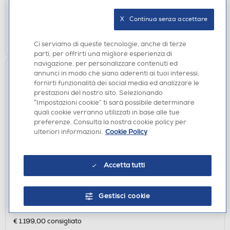
disponibile
Acquisto online:
non disponibile
Ritiro in negozio:
X   Continua senza accettare
AGGIUNGI
Ci serviamo di queste tecnologie, anche di terze
parti, per offrirti una migliore esperienza di
navigazione, per personalizzare contenuti ed
annunci in modo che siano aderenti ai tuoi interessi,
fornirti funzionalità dei social media ed analizzare le
prestazioni del nostro sito. Selezionando
“Impostazioni cookie” ti sarà possibile determinare
quali cookie verranno utilizzati in base alle tue
preferenze. Consulta la nostra cookie policy per
ulteriori informazioni.
Cookie Policy
Accetta tutti
FRIGORIFERI
ASKO - Frigorifero combinato RFC 286 KNBS1
Classe B 314lt-Acciaio
Gestisci cookie
€ 1.199,00
€ 1.199,00
consigliato