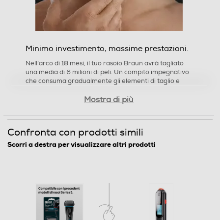
Minimo investimento, massime prestazioni.
Nell’arco di 18 mesi, il tuo rasoio Braun avrà tagliato
una media di 6 milioni di peli. Un compito impegnativo
che consuma gradualmente gli elementi di taglio e
può rendere la rasatura meno profonda e
Mostra di più
confortevole. Pertanto Braun raccomanda di
sostituire la lamina e il blocco coltelli del tuo rasoio
ogni 18 mesi, così da mantenere le prestazioni sempre
al massimo livello. Per una rasatura perfetta ogni
Confronta con prodotti simili
giorno.
Scorri a destra per visualizzare altri prodotti
Ulteriori caratteristiche del
prodotto