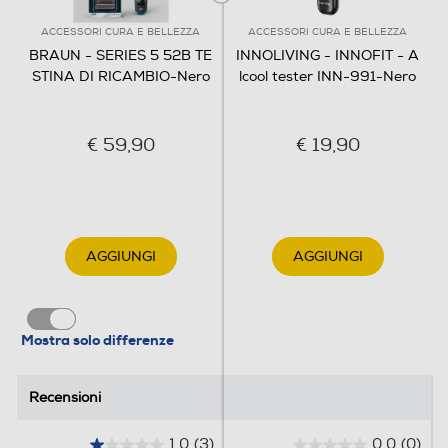
ACCESSORI CURA E BELLEZZA
ACCESSORI CURA E BELLEZZA
BRAUN - SERIES 5 52B TE
INNOLIVING - INNOFIT - A
STINA DI RICAMBIO-Nero
lcool tester INN-991-Nero
€ 59,90
€ 19,90
AGGIUNGI
AGGIUNGI
Come sostituire la testina del rasoio.
Nei modelli precedenti, dotati di lamina e blocco
coltelli distinti, è necessario procedere alla
Mostra solo differenze
sostituzione in due passaggi. Prima rimuovi la lamina
premendo il pulsante di rilascio, nel caso il tuo modello
lo preveda, o semplicemente tirandola verso di te. Poi
Recensioni
Recensioni
ruota il blocco coltelli di 90° ed estrailo, reggendolo
alle estremità, per non toccare le lame. Per inserire le
parti nuove, segui la stessa procedura in ordine
1.0
(3)
0.0
(0)