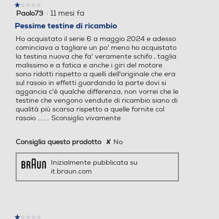
modale.
★★★★★
★★★★★
·
11 mesi fa
Paolo73
1
su
Pessime testine di ricambio
5
Ho acquistato il serie 6 a maggio 2024 e adesso
stelle.
cominciava a tagliare un po' meno ho acquistato
la testina nuova che fa' veramente schifo , taglia
malissimo e a fatica e anche i giri del motore
sono ridotti rispetto a quelli dell'originale che era
sul rasoio in effetti guardando la parte dovi si
aggancia c'è qualche differenza, non vorrei che le
testine che vengono vendute di ricambio siano di
qualità più scarsa rispetto a quelle fornite col
rasoio ........ Sconsiglio vivamente
Consiglia questo prodotto
✘
No
Inizialmente pubblicata su
it.braun.com
★★★★★
★★★★★