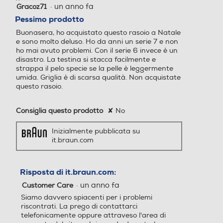
·
un anno fa
Gracoz71
1
su
Pessimo prodotto
5
Buonasera, ho acquistato questo rasoio a Natale
stelle.
e sono molto deluso. Ho da anni un serie 7 e non
ho mai avuto problemi. Con il serie 6 invece è un
disastro. La testina si stacca facilmente e
strappa il pelo specie se la pelle è leggermente
umida. Griglia è di scarsa qualità. Non acquistate
questo rasoio.
Consiglia questo prodotto
✘
No
Inizialmente pubblicata su
it.braun.com
Risposta di it.braun.com:
·
un anno fa
Customer Care
Siamo davvero spiacenti per i problemi
riscontrati. La prego di contattarci
telefonicamente oppure attraveso l'area di