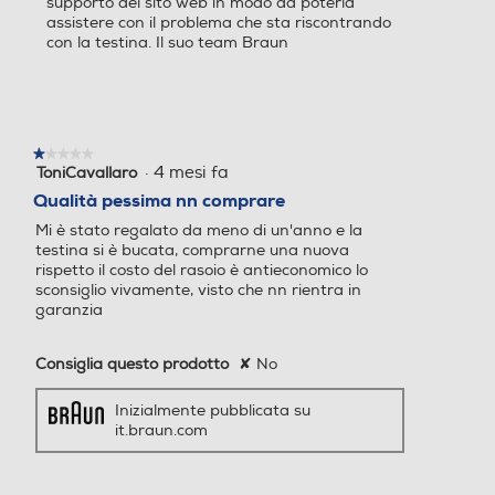
supporto del sito web in modo da poterla
assistere con il problema che sta riscontrando
con la testina. Il suo team Braun
★★★★★
★★★★★
·
4 mesi fa
ToniCavallaro
1
su
Qualità pessima nn comprare
5
Mi è stato regalato da meno di un'anno e la
stelle.
testina si è bucata, comprarne una nuova
rispetto il costo del rasoio è antieconomico lo
sconsiglio vivamente, visto che nn rientra in
garanzia
Consiglia questo prodotto
✘
No
Inizialmente pubblicata su
it.braun.com