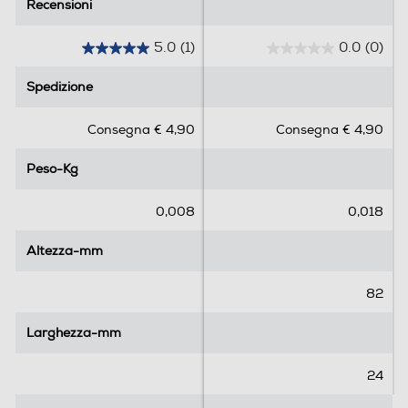
Recensioni
Recensioni
5.0
(1)
0.0
(0)
5
0
.
.
Spedizione
Spedizione
0
0
s
s
Consegna € 4,90
Consegna € 4,90
Rimane affilato fino a 6 mesi*
u
u
5
5
La lama di Braun Series X è progettata per durare più a
Peso-Kg
Peso-Kg
s
s
lungo.
t
t
e
e
0,008
0,018
l
l
l
l
Altezza-mm
Altezza-mm
e
e
.
.
82
1
r
Larghezza-mm
Larghezza-mm
e
c
24
e
n