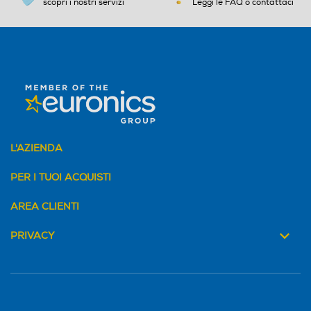
Testina flessibile efficiente
scopri i nostri servizi
Leggi le FAQ o contattaci
La lama 4D è dotata di una testina flessibile che si adatta ai
contorni del viso, rendendo la rasatura delle aree difficili
ancora più facile.
Caratteristiche aggiuntive
L'AZIENDA
PER I TUOI ACQUISTI
AREA CLIENTI
PRIVACY