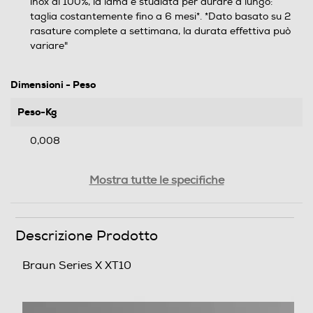
inox al 100%, la lama è studiata per durare a lungo:
taglia costantemente fino a 6 mesi*. *Dato basato su 2
rasature complete a settimana, la durata effettiva può
variare"
Dimensioni - Peso
Peso-Kg
0,008
Informazioni sulla sicurezza del prodotto
Mostra tutte le specifiche
Clicca qui
Descrizione Prodotto
Braun Series X XT10