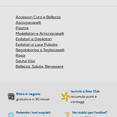
finestra
modale.
4 aree di taglio con 450 movimenti al secondo
Accessori Cura e Bellezza
I 2 rifinitori laterali e le 2 zone di rasatura centrali
Asciugacapelli
effettuano 450 movimenti al secondo per offrire una
Piastre
rasatura rapida ed efficace.
Modellatori e Arricciacapelli
Epilatori e Depilatori
Epilatori a Luce Pulsata
Regolabarba e Tagliacapelli
Rasoi
Saune Viso
Bellezza, Salute, Benessere
Iscriviti a Star Club
Ritiro in negozio
accumula punti e
gratuito e in 30 minuti
vantaggi
Potenzia i tuoi acquisti
Hai dubbi per l'ordine?