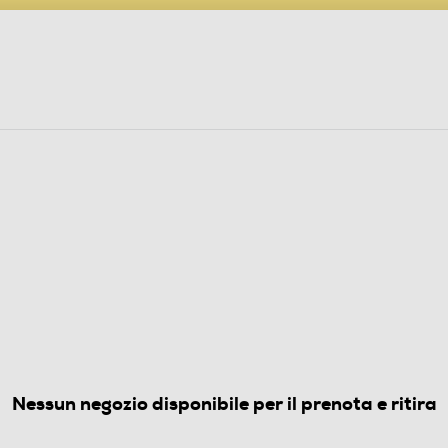
PARTECIPA AL CONCORSO ANNIVERSARIO
ine
 Audio
Elettrodomestici
Foto, Video, Droni
SORI CURA E BELLEZZA
3.7
(3)
Nessun negozio disponibile per il prenota e ritira