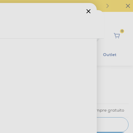
0
Ciao
Mobilità Elettrica
Lifestyle
Outlet
€ 869,00
IVA e contributo RAEE inclusi
Ritiro in negozio
in 30 minuti e sempre gratuito
AVVISAMI