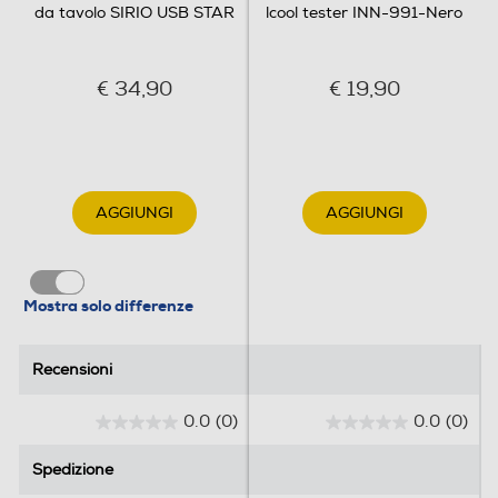
da tavolo SIRIO USB STAR
lcool tester INN-991-Nero
€ 34,90
€ 19,90
AGGIUNGI
AGGIUNGI
Mostra solo differenze
Recensioni
Recensioni
0.0
(0)
0.0
(0)
0
0
.
.
Spedizione
Spedizione
0
0