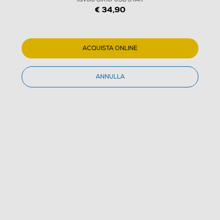
€ 34,90
ACQUISTA ONLINE
ANNULLA
1
/
5
MACOM - Doppio specchio da tavolo SIRIO USB STAR
(0)
Dettagli Prodotto
Confronta
€ 34,90
IVA e contributo RAEE inclusi