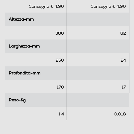
s
s
Consegna € 4,90
Consegna € 4,90
u
u
5
5
Altezza-mm
Altezza-mm
s
s
t
t
e
e
380
82
l
l
l
l
Larghezza-mm
Larghezza-mm
e
e
.
.
250
24
Profondità-mm
Profondità-mm
170
17
Peso-Kg
Peso-Kg
1,4
0,018