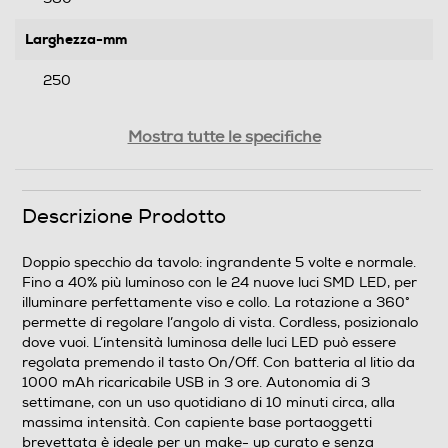
Larghezza-mm
250
Profondità-mm
Mostra tutte le specifiche
170
Peso-Kg
Descrizione Prodotto
1,4
Doppio specchio da tavolo: ingrandente 5 volte e normale.
Fino a 40% più luminoso con le 24 nuove luci SMD LED, per
Informazioni sulla sicurezza del prodotto
illuminare perfettamente viso e collo. La rotazione a 360°
permette di regolare l’angolo di vista. Cordless, posizionalo
Clicca qui
dove vuoi. L’intensità luminosa delle luci LED può essere
regolata premendo il tasto On/Off. Con batteria al litio da
1000 mAh ricaricabile USB in 3 ore. Autonomia di 3
settimane, con un uso quotidiano di 10 minuti circa, alla
massima intensità. Con capiente base portaoggetti
brevettata è ideale per un make- up curato e senza