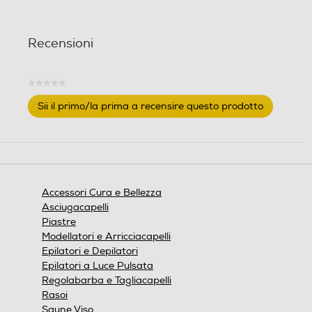
Recensioni
★★★★★
Nessuna
Sii il primo/la prima a recensire questo prodotto
valutazione
.
Questa
azione
aprirà
una
finestra
Accessori Cura e Bellezza
modale.
Asciugacapelli
Piastre
Modellatori e Arricciacapelli
Epilatori e Depilatori
Epilatori a Luce Pulsata
Regolabarba e Tagliacapelli
Rasoi
Saune Viso