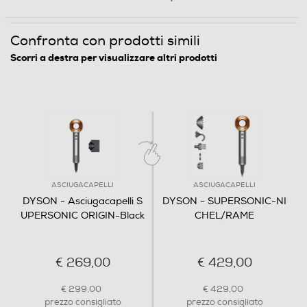
Funzione aria fredda
Confronta con prodotti simili
Scorri a destra per visualizzare altri prodotti
Tecnologia silenziosa
Funzione lisciante
Autospegnimento
ASCIUGACAPELLI
ASCIUGACAPELLI
DYSON - Asciugacapelli S
DYSON - SUPERSONIC-NI
UPERSONIC ORIGIN-Black
CHEL/RAME
Descrizione
€ 269,00
€ 429,00
Descrizione marketing
€ 299,00
€ 429,00
prezzo consigliato
prezzo consigliato
Controllo intelligente del calore per capelli luminosi Offre