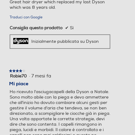
Great hair dryer which replaced my last Dyson
stelle.
Griglia amovibile
Griglia amovibile
which was 8 years old.
Traduci con Google
Consiglia questo prodotto
✔
Sì
Ionizzatore
Ionizzatore
Inizialmente pubblicata su Dyson
Concentratore
Concentratore
★★★★★
★★★★★
·
7 mesi fa
Robie70
4
su
Mi piace
Funzione turbo
Funzione turbo
5
Ho ricevuto l'asciugacapelli della Dyson a Natale.
stelle.
Sono molto abile con la piega e devo ammettere
che all'inizio ho dovuto cambiare alcuni gesti per
gestire il volume d'aria che tendeva, se non ben
Funzione aria fredda
Funzione aria fredda
direzionato, a scompigliare le ciocche già in piega.
Una volta apportate le corrette strategie, devi
dire che sono contenta. I capelli rimangono in
piega, lucidi e morbidi. Il calore è controllato e i