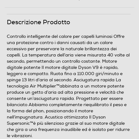
Descrizione Prodotto
Dotazioni - Personalizzazioni
Doppio Voltaggio
Controllo intelligente del calore per capelli luminosi Offre
una protezione contro i danni causati da un calore
eccessivo per preservare la naturale brillantezza dei
capelli. La temperatura dell’aria viene misurata 40 volte al
Diffusore
secondo, permettendo un controllo costante. Motore
digitale potente Il motore digitale Dyson V9 è rapido,
leggero e compatto. Ruota fino a 110.000 giri/minuto e
spinge 13 litri d’aria al secondo. Asciugatura rapida La
tecnologia Air Multiplier™abbinata a un motore potente
Impugnatura ergonomica
produce un getto d’aria ad alta pressione e velocità che
consente un’asciugatura rapida. Progettato per essere
bilanciato Abbiamo completamente riequilibrato il peso e
la forma del phon, posizionando il motore
Manico pieghevole
nell’impugnatura. Acustica ottimizzata Il Dyson
Supersonic™è più silenzioso grazie al suo motore digitale
che gira a una frequenza inaudibile ed è isolato per ridurre
le vibrazioni.
Anello d'aggancio