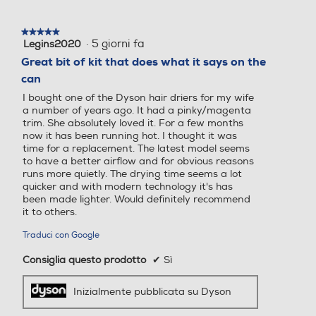
Accessori in dotazione
Accessori in dotazione
★★★★★
★★★★★
·
5 giorni fa
Legins2020
5
Accessorio per il finish Conc
su
entratore Diffusore Gentle
Great bit of kit that does what it says on the
5
air Pettine districante
can
stelle.
I bought one of the Dyson hair driers for my wife
Altezza-mm
Altezza-mm
a number of years ago. It had a pinky/magenta
trim. She absolutely loved it. For a few months
now it has been running hot. I thought it was
110
377
time for a replacement. The latest model seems
to have a better airflow and for obvious reasons
Larghezza-mm
Larghezza-mm
runs more quietly. The drying time seems a lot
quicker and with modern technology it's has
been made lighter. Would definitely recommend
110
260
it to others.
Profondità-mm
Profondità-mm
Traduci con Google
Consiglia questo prodotto
✔
Sì
110
97
Inizialmente pubblicata su Dyson
Peso-Kg
Peso-Kg