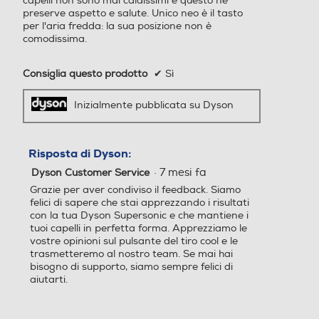
capelli non sono mai caldissimi e questo ne
Tecnologia silenziosa
Tecnologia silenziosa
preserve aspetto e salute. Unico neo è il tasto
per l'aria fredda: la sua posizione non è
comodissima.
Consiglia questo prodotto
✔
Sì
Funzione lisciante
Funzione lisciante
Inizialmente pubblicata su Dyson
Autospegnimento
Autospegnimento
Risposta di Dyson:
·
7 mesi fa
Dyson Customer Service
Grazie per aver condiviso il feedback. Siamo
felici di sapere che stai apprezzando i risultati
Accessorio supervolume
Accessorio supervolume
con la tua Dyson Supersonic e che mantiene i
tuoi capelli in perfetta forma. Apprezziamo le
vostre opinioni sul pulsante del tiro cool e le
trasmetteremo al nostro team. Se mai hai
bisogno di supporto, siamo sempre felici di
Custodia
Custodia
aiutarti.