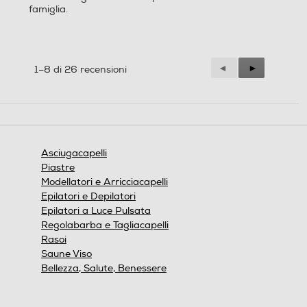
famiglia.
Precedente
◄
Successiva
►
1–8 di 26 recensioni
Reviews
Reviews
Asciugacapelli
Piastre
Modellatori e Arricciacapelli
Epilatori e Depilatori
Epilatori a Luce Pulsata
Regolabarba e Tagliacapelli
Rasoi
Saune Viso
Bellezza, Salute, Benessere