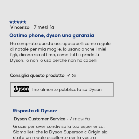
★★★★★
★★★★★
·
7 mesi fa
Vincenzo
5
su
Ootimo phone, dyson una garanzia
5
Ho comprato questo asciugacapelli come regalo
stelle.
di natale per mia moglie, lo usano anche i miei
figli, dicono sia ottimo, come tutti i prodotti
Dyson, io non lo uso perché non ho capelli
Consiglia questo prodotto
✔
Sì
Inizialmente pubblicata su Dyson
Risposta di Dyson:
·
7 mesi fa
Dyson Customer Service
Grazie per aver condiviso la tua esperienza.
Siamo lieti che la Dyson Supersonic Origin sia
stata un regalo eccellente per la vostra