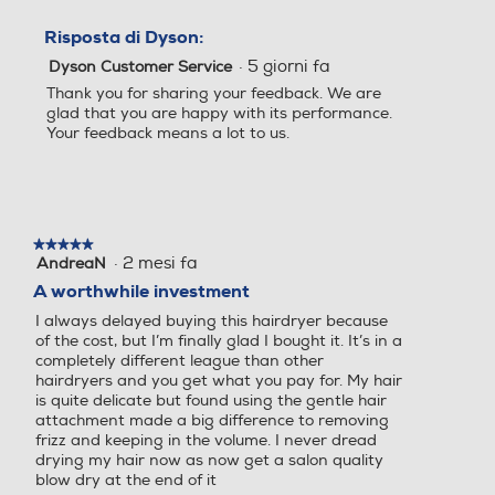
11
0,63
Risposta di Dyson:
·
5 giorni fa
Dyson Customer Service
Thank you for sharing your feedback. We are
glad that you are happy with its performance.
Your feedback means a lot to us.
★★★★★
★★★★★
·
2 mesi fa
AndreaN
5
su
A worthwhile investment
5
I always delayed buying this hairdryer because
stelle.
of the cost, but I’m finally glad I bought it. It’s in a
completely different league than other
hairdryers and you get what you pay for. My hair
is quite delicate but found using the gentle hair
attachment made a big difference to removing
frizz and keeping in the volume. I never dread
drying my hair now as now get a salon quality
blow dry at the end of it