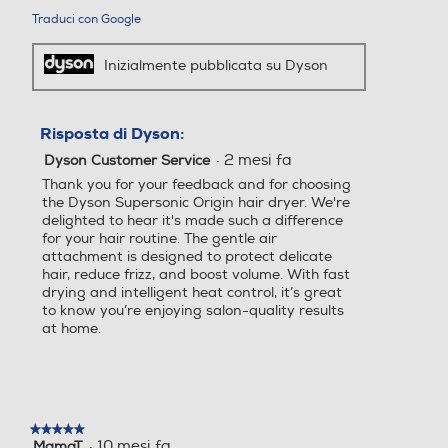
Traduci con Google
Inizialmente pubblicata su Dyson
Risposta di Dyson:
·
2 mesi fa
Dyson Customer Service
Thank you for your feedback and for choosing
the Dyson Supersonic Origin hair dryer. We're
delighted to hear it's made such a difference
for your hair routine. The gentle air
attachment is designed to protect delicate
hair, reduce frizz, and boost volume. With fast
drying and intelligent heat control, it’s great
to know you’re enjoying salon-quality results
at home.
★★★★★
★★★★★
·
10 mesi fa
MamaT
5