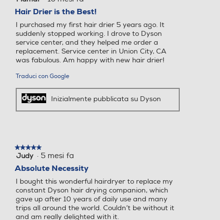
su
Hair Drier is the Best!
5
I purchased my first hair drier 5 years ago. It
stelle.
suddenly stopped working. I drove to Dyson
service center, and they helped me order a
replacement. Service center in Union City, CA
was fabulous. Am happy with new hair drier!
Traduci con Google
Inizialmente pubblicata su Dyson
★★★★★
★★★★★
·
5 mesi fa
Judy
5
su
Absolute Necessity
5
I bought this wonderful hairdryer to replace my
stelle.
constant Dyson hair drying companion, which
gave up after 10 years of daily use and many
trips all around the world. Couldn’t be without it
and am really delighted with it.