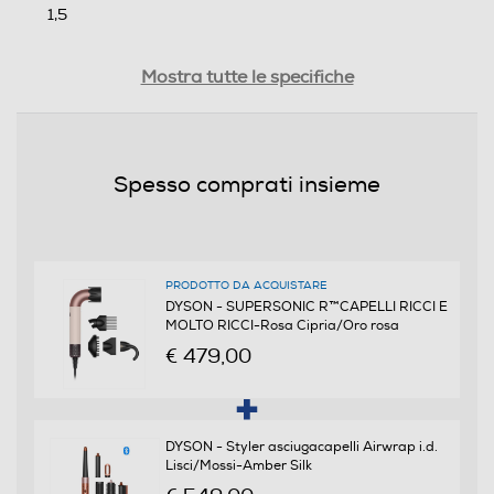
1,5
Motore AC
Mostra tutte le specifiche
Dotazioni - Personalizzazioni
Spesso comprati insieme
Doppio Voltaggio
PRODOTTO DA ACQUISTARE
Diffusore
DYSON - SUPERSONIC R™CAPELLI RICCI E
MOLTO RICCI-Rosa Cipria/Oro rosa
€ 479,00
Impugnatura ergonomica
DYSON - Styler asciugacapelli Airwrap i.d.
Lisci/Mossi-Amber Silk
Manico pieghevole