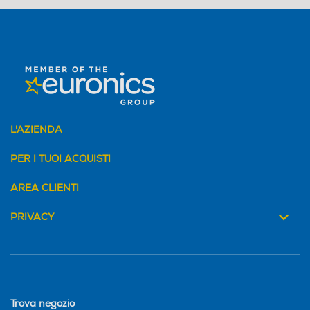
Ogni accessorio
è preimpostato
al giusto
intervallo di
temperatura e
flusso d’aria, per
perfezionare il
L'AZIENDA
tuo styling. I chip
RFID ricordano
PER I TUOI ACQUISTI
l'ultima
impostazione
AREA CLIENTI
utilizzata.
PRIVACY
Trova negozio