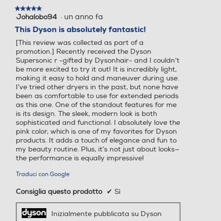
46% di riduzione
★★★★★
★★★★★
dell'effetto
·
un anno fa
Johalobo94
5
su
crespo.³ Senza
This Dyson is absolutely fantastic!
5
danni da calore.
[This review was collected as part of a
stelle.
promotion.] Recently received the Dyson
Supersonic r -gifted by Dysonhair- and I couldn’t
be more excited to try it out! It is incredibly light,
making it easy to hold and maneuver during use.
I’ve tried other dryers in the past, but none have
been as comfortable to use for extended periods
as this one. One of the standout features for me
is its design. The sleek, modern look is both
sophisticated and functional. I absolutely love the
pink color, which is one of my favorites for Dyson
products. It adds a touch of elegance and fun to
my beauty routine. Plus, it’s not just about looks—
the performance is equally impressive!
Traduci con Google
Consiglia questo prodotto
✔
Sì
Inizialmente pubblicata su Dyson