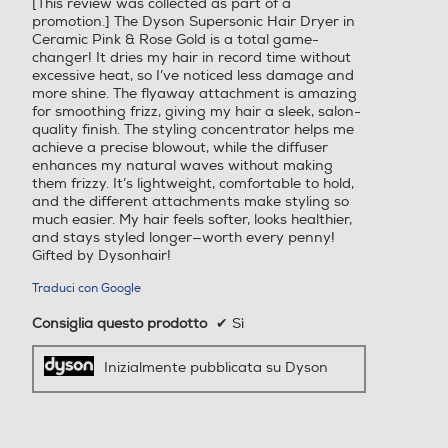
[This review was collected as part of a
stelle.
promotion.] The Dyson Supersonic Hair Dryer in
Ceramic Pink & Rose Gold is a total game-
Box
changer! It dries my hair in record time without
Il nostro
excessive heat, so I’ve noticed less damage and
more shine. The flyaway attachment is amazing
asciugacapelli
for smoothing frizz, giving my hair a sleek, salon-
più potente¹ e
quality finish. The styling concentrator helps me
più leggero²
achieve a precise blowout, while the diffuser
enhances my natural waves without making
Progettato per
them frizzy. It’s lightweight, comfortable to hold,
un’asciugatura
and the different attachments make styling so
rapida e precisa.
much easier. My hair feels softer, looks healthier,
and stays styled longer—worth every penny!
L'asciugacapelli
Gifted by Dysonhair!
Dyson
Traduci con Google
Supersonic r™
presenta un
Consiglia questo prodotto
✔
Sì
formato
riprogettato per
Inizialmente pubblicata su Dyson
un finish più
liscio e più
lucente.³ Fino al