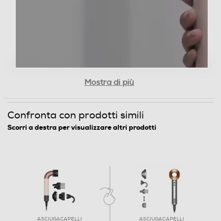
Accessorio supervolume
Custodia
Mostra di più
Dimensioni - Peso
Confronta con prodotti simili
Altezza-mm
Scorri a destra per visualizzare altri prodotti
156
Larghezza-mm
160
Profondità-mm
ASCIUGACAPELLI
ASCIUGACAPELLI