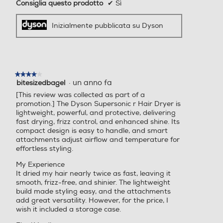
Consiglia questo prodotto
✔
Sì
Inizialmente pubblicata su Dyson
Nuovo formato
leggero²
★★★★★
★★★★★
Studiato per
·
un anno fa
bitesizedbagel
4
essere il 30% più
su
[This review was collected as part of a
5
piccolo¹ e il 20%
promotion.] The Dyson Supersonic r Hair Dryer is
stelle.
lightweight, powerful, and protective, delivering
più leggero².
fast drying, frizz control, and enhanced shine. Its
Questo
compact design is easy to handle, and smart
apparecchio è
attachments adjust airflow and temperature for
effortless styling.
stato progettato
per asciugare e
My Experience
It dried my hair nearly twice as fast, leaving it
creare styling
smooth, frizz-free, and shinier. The lightweight
all'insegna del
build made styling easy, and the attachments
controllo e del
add great versatility. However, for the price, I
wish it included a storage case.
comfort nelle