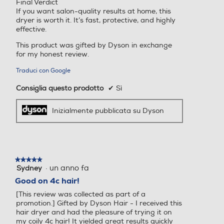
zone difficili da
Final Verdict
If you want salon-quality results at home, this
raggiungere.
dryer is worth it. It’s fast, protective, and highly
effective.
This product was gifted by Dyson in exchange
for my honest review.
Traduci con Google
Consiglia questo prodotto
✔
Sì
Inizialmente pubblicata su Dyson
★★★★★
★★★★★
·
un anno fa
Sydney
5
su
Good on 4c hair!
5
[This review was collected as part of a
stelle.
promotion.] Gifted by Dyson Hair - I received this
hair dryer and had the pleasure of trying it on
my coily 4c hair! It yielded great results quickly