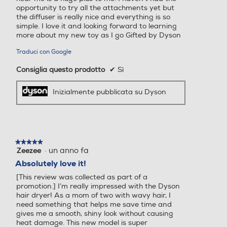
Accessorio supervolume
Accessorio supervolume
opportunity to try all the attachments yet but
the diffuser is really nice and everything is so
Diffusore
simple. I love it and looking forward to learning
more about my new toy as I go Gifted by Dyson
Custodia
Custodia
Traduci con Google
Consiglia questo prodotto
✔
Sì
Inizialmente pubblicata su Dyson
Accessori in dotazione
Accessori in dotazione
Accessorio per il finish Conc
entratore Diffusore Gentle
Concentratore Pro
air Pettine districante
★★★★★
★★★★★
·
un anno fa
Zeezee
5
su
Absolutely love it!
Altezza-mm
Altezza-mm
5
[This review was collected as part of a
stelle.
promotion.] I’m really impressed with the Dyson
156
377
hair dryer! As a mom of two with wavy hair, I
need something that helps me save time and
Larghezza-mm
Larghezza-mm
gives me a smooth, shiny look without causing
heat damage. This new model is super