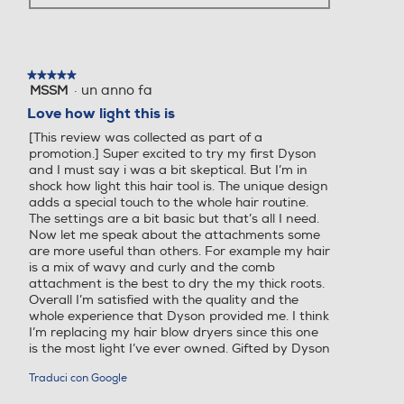
★★★★★
★★★★★
·
un anno fa
MSSM
5
su
Love how light this is
5
[This review was collected as part of a
stelle.
promotion.] Super excited to try my first Dyson
and I must say i was a bit skeptical. But I’m in
shock how light this hair tool is. The unique design
adds a special touch to the whole hair routine.
The settings are a bit basic but that’s all I need.
Now let me speak about the attachments some
are more useful than others. For example my hair
is a mix of wavy and curly and the comb
attachment is the best to dry the my thick roots.
Overall I’m satisfied with the quality and the
whole experience that Dyson provided me. I think
I’m replacing my hair blow dryers since this one
is the most light I’ve ever owned. Gifted by Dyson
Traduci con Google