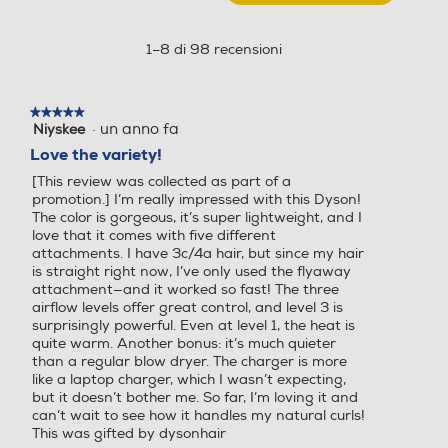
Play Video
Questa
Manico pieghevole
Manico pieghevole
RICCI-
azione
Contenuto della confezione
Rosa
aprirà
1–8 di 98 recensioni
Cipria/Oro
una
rosa
finestra
Anello d'aggancio
Anello d'aggancio
modale.
★★★★★
★★★★★
·
un anno fa
Niyskee
5
su
Love the variety!
5
[This review was collected as part of a
stelle.
Griglia amovibile
Griglia amovibile
promotion.] I’m really impressed with this Dyson!
The color is gorgeous, it’s super lightweight, and I
love that it comes with five different
attachments. I have 3c/4a hair, but since my hair
is straight right now, I’ve only used the flyaway
Ionizzatore
Ionizzatore
attachment—and it worked so fast! The three
airflow levels offer great control, and level 3 is
surprisingly powerful. Even at level 1, the heat is
quite warm. Another bonus: it’s much quieter
than a regular blow dryer. The charger is more
Concentratore
Concentratore
like a laptop charger, which I wasn’t expecting,
but it doesn’t bother me. So far, I’m loving it and
can’t wait to see how it handles my natural curls!
This was gifted by dysonhair