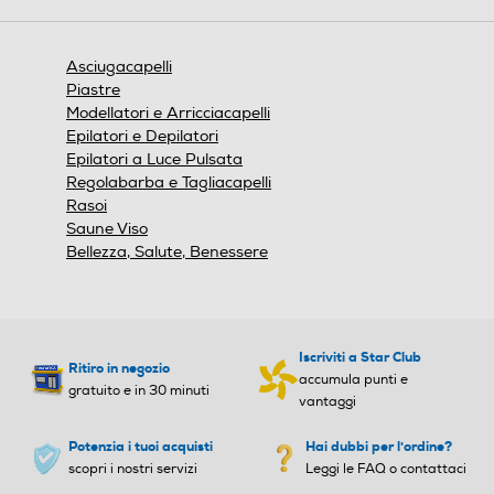
Asciugacapelli
Piastre
Modellatori e Arricciacapelli
Epilatori e Depilatori
Epilatori a Luce Pulsata
Regolabarba e Tagliacapelli
Rasoi
Saune Viso
Bellezza, Salute, Benessere
Iscriviti a Star Club
Ritiro in negozio
accumula punti e
gratuito e in 30 minuti
vantaggi
Potenzia i tuoi acquisti
Hai dubbi per l'ordine?
Accessori
scopri i nostri servizi
Leggi le FAQ o contattaci
intelligenti