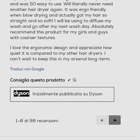
and was SO easy to use. Will literally never need
another hair dryer again. It was ergo friendly
Elemento
when blow drying and actually got my hair so
riscaldante ultra
straight and so soft! I will be using to diffuse my
reattivo
wash and go after my next wash day. Absolutely
recommend this product for my girls and guys
Progettato con
with coarser textures.
10 lamine
riscaldanti nella
I love the ergonomic design and appreciate how
quiet it is compared to my other hair dryers. I
curva
can’t wait to keep this in my arsenal long-term.
dell'apparecchio.
Traduci con Google
Per riscaldare il
flusso d’aria in
Consiglia questo prodotto
✔
Sì
modo più
uniforme, per
Inizialmente pubblicata su Dyson
uno styling
preciso, senza
zone
Precedente
◄
Successiva
►
1–8 di 98 recensioni
estremamente
Reviews
Reviews
calde o fredde.