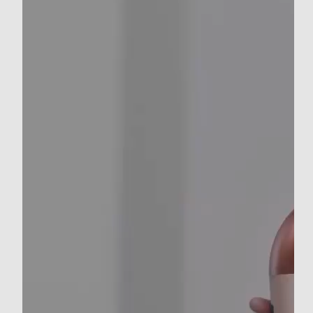
Funzione turbo
Funzione aria fredda
Tecnologia silenziosa
Funzione lisciante
Autospegnimento
Accessori