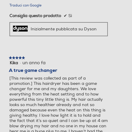
Funzione turbo
Funzione turbo
Traduci con Google
Asciugacapelli Dyson Supersonic r™ – Ricci e
molto ricci (Cipria/Oro rosa)
Consiglia questo prodotto
✔
Sì
Inizialmente pubblicata su Dyson
Funzione aria fredda
Funzione aria fredda
Tecnologia silenziosa
Tecnologia silenziosa
★★★★★
★★★★★
·
un anno fa
Kika
5
su
A true game changer
5
[This review was collected as part of a
stelle.
Pettine districante
Funzione lisciante
Funzione lisciante
promotion.] This hairdryer has been a game
changer for me and my daughters. We love
everything from the heat setting and to how
powerful this tiny little thing is. My hair actually
looks so much healthier already and not so
Autospegnimento
Autospegnimento
damaged because even the heat on this thing is
giving healthy. I love how light it is to hold and
the fact that it’s so quiet and I can be up at 4 am
blow drying my hair and no one in my house can
hear me is a huge plus to me. I haven’t had the